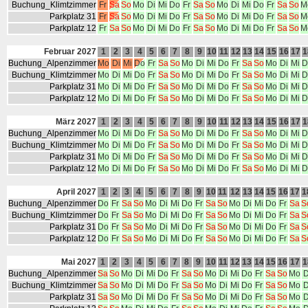
Buchung_Klimtzimmer
Fr
Sa
So
Mo
Di
Mi
Do
Fr
Sa
So
Mo
Di
Mi
Do
Fr
Sa
So
M
Parkplatz 31
Fr
Sa
So
Mo
Di
Mi
Do
Fr
Sa
So
Mo
Di
Mi
Do
Fr
Sa
So
M
Parkplatz 12
Fr
Sa
So
Mo
Di
Mi
Do
Fr
Sa
So
Mo
Di
Mi
Do
Fr
Sa
So
M
Februar 2027
1
2
3
4
5
6
7
8
9
10
11
12
13
14
15
16
17
1
Buchung_Alpenzimmer
Mo
Di
Mi
Do
Fr
Sa
So
Mo
Di
Mi
Do
Fr
Sa
So
Mo
Di
Mi
D
Buchung_Klimtzimmer
Mo
Di
Mi
Do
Fr
Sa
So
Mo
Di
Mi
Do
Fr
Sa
So
Mo
Di
Mi
D
Parkplatz 31
Mo
Di
Mi
Do
Fr
Sa
So
Mo
Di
Mi
Do
Fr
Sa
So
Mo
Di
Mi
D
Parkplatz 12
Mo
Di
Mi
Do
Fr
Sa
So
Mo
Di
Mi
Do
Fr
Sa
So
Mo
Di
Mi
D
März 2027
1
2
3
4
5
6
7
8
9
10
11
12
13
14
15
16
17
1
Buchung_Alpenzimmer
Mo
Di
Mi
Do
Fr
Sa
So
Mo
Di
Mi
Do
Fr
Sa
So
Mo
Di
Mi
D
Buchung_Klimtzimmer
Mo
Di
Mi
Do
Fr
Sa
So
Mo
Di
Mi
Do
Fr
Sa
So
Mo
Di
Mi
D
Parkplatz 31
Mo
Di
Mi
Do
Fr
Sa
So
Mo
Di
Mi
Do
Fr
Sa
So
Mo
Di
Mi
D
Parkplatz 12
Mo
Di
Mi
Do
Fr
Sa
So
Mo
Di
Mi
Do
Fr
Sa
So
Mo
Di
Mi
D
April 2027
1
2
3
4
5
6
7
8
9
10
11
12
13
14
15
16
17
1
Buchung_Alpenzimmer
Do
Fr
Sa
So
Mo
Di
Mi
Do
Fr
Sa
So
Mo
Di
Mi
Do
Fr
Sa
S
Buchung_Klimtzimmer
Do
Fr
Sa
So
Mo
Di
Mi
Do
Fr
Sa
So
Mo
Di
Mi
Do
Fr
Sa
S
Parkplatz 31
Do
Fr
Sa
So
Mo
Di
Mi
Do
Fr
Sa
So
Mo
Di
Mi
Do
Fr
Sa
S
Parkplatz 12
Do
Fr
Sa
So
Mo
Di
Mi
Do
Fr
Sa
So
Mo
Di
Mi
Do
Fr
Sa
S
Mai 2027
1
2
3
4
5
6
7
8
9
10
11
12
13
14
15
16
17
1
Buchung_Alpenzimmer
Sa
So
Mo
Di
Mi
Do
Fr
Sa
So
Mo
Di
Mi
Do
Fr
Sa
So
Mo
D
Buchung_Klimtzimmer
Sa
So
Mo
Di
Mi
Do
Fr
Sa
So
Mo
Di
Mi
Do
Fr
Sa
So
Mo
D
Parkplatz 31
Sa
So
Mo
Di
Mi
Do
Fr
Sa
So
Mo
Di
Mi
Do
Fr
Sa
So
Mo
D