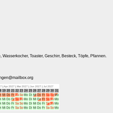
, Wasserkocher, Toaster, Geschirr, Besteck, Töpfe, Pfannen.
nungen@mailbox.org
27
|
Apr 2027
|
Mai 2027
|
Jun 2027
|
Jul 2027
8
19
20
21
22
23
24
25
26
27
28
29
30
31
i
Mi
Do
Fr
Sa
So
Mo
Di
Mi
Do
Fr
Sa
So
Mo
i
Mi
Do
Fr
Sa
So
Mo
Di
Mi
Do
Fr
Sa
So
Mo
i
Mi
Do
Fr
Sa
So
Mo
Di
Mi
Do
Fr
Sa
So
Mo
i
Mi
Do
Fr
Sa
So
Mo
Di
Mi
Do
Fr
Sa
So
Mo