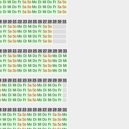
o
Di
Mi
Do
Fr
Sa
So
Mo
Di
Mi
Do
Fr
Sa
So
o
Di
Mi
Do
Fr
Sa
So
Mo
Di
Mi
Do
Fr
Sa
So
o
Di
Mi
Do
Fr
Sa
So
Mo
Di
Mi
Do
Fr
Sa
So
8
19
20
21
22
23
24
25
26
27
28
29
30
31
o
Fr
Sa
So
Mo
Di
Mi
Do
Fr
Sa
So
o
Fr
Sa
So
Mo
Di
Mi
Do
Fr
Sa
So
o
Fr
Sa
So
Mo
Di
Mi
Do
Fr
Sa
So
o
Fr
Sa
So
Mo
Di
Mi
Do
Fr
Sa
So
8
19
20
21
22
23
24
25
26
27
28
29
30
31
o
Fr
Sa
So
Mo
Di
Mi
Do
Fr
Sa
So
Mo
Di
Mi
o
Fr
Sa
So
Mo
Di
Mi
Do
Fr
Sa
So
Mo
Di
Mi
o
Fr
Sa
So
Mo
Di
Mi
Do
Fr
Sa
So
Mo
Di
Mi
o
Fr
Sa
So
Mo
Di
Mi
Do
Fr
Sa
So
Mo
Di
Mi
8
19
20
21
22
23
24
25
26
27
28
29
30
31
o
Mo
Di
Mi
Do
Fr
Sa
So
Mo
Di
Mi
Do
Fr
o
Mo
Di
Mi
Do
Fr
Sa
So
Mo
Di
Mi
Do
Fr
o
Mo
Di
Mi
Do
Fr
Sa
So
Mo
Di
Mi
Do
Fr
o
Mo
Di
Mi
Do
Fr
Sa
So
Mo
Di
Mi
Do
Fr
8
19
20
21
22
23
24
25
26
27
28
29
30
31
i
Mi
Do
Fr
Sa
So
Mo
Di
Mi
Do
Fr
Sa
So
Mo
i
Mi
Do
Fr
Sa
So
Mo
Di
Mi
Do
Fr
Sa
So
Mo
i
Mi
Do
Fr
Sa
So
Mo
Di
Mi
Do
Fr
Sa
So
Mo