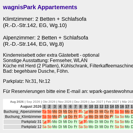
wagnisPark Appartements
Klimtzimmer: 2 Betten + Schlafsofa
(R.-D.-Str.142, EG, Wg.10)
Alpenzimmer: 2 Betten + Schlafsofa
(R.-D.-Str.144, EG, Wg.8)
Kinderreisebett oder extra Gästebett - optional
Sonstige Ausstattung: Fernseher, WLAN
Küche mit Herd (2 Platten), Kühlschrank, Filterkaffeemaschine
Bad: begehbare Dusche, Föhn.
Parkplatz: Nr.31, Nr.12
Für Reservierungen bitte eine E-mail an: wpark-gaestewoh
Aug 2026
|
Sep 2026
|
Okt 2026
|
Nov 2026
|
Dez 2026
|
Jan 2027
|
Feb 2027
|
Mär 20
August 2026
1
2
3
4
5
6
7
8
9
10
11
12
13
14
15
16
17
1
Buchung_Alpenzimmer
Sa
So
Mo
Di
Mi
Do
Fr
Sa
So
Mo
Di
Mi
Do
Fr
Sa
So
Mo
D
Buchung_Klimtzimmer
Sa
So
Mo
Di
Mi
Do
Fr
Sa
So
Mo
Di
Mi
Do
Fr
Sa
So
Mo
D
Parkplatz 31
Sa
So
Mo
Di
Mi
Do
Fr
Sa
So
Mo
Di
Mi
Do
Fr
Sa
So
Mo
D
Parkplatz 12
Sa
So
Mo
Di
Mi
Do
Fr
Sa
So
Mo
Di
Mi
Do
Fr
Sa
So
Mo
D