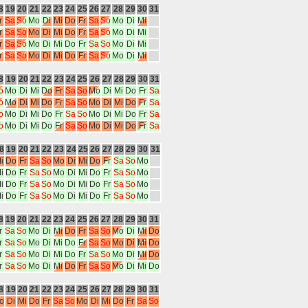
8
19
20
21
22
23
24
25
26
27
28
29
30
31
r
Sa
So
Mo
Di
Mi
Do
Fr
Sa
So
Mo
Di
Mi
r
Sa
So
Mo
Di
Mi
Do
Fr
Sa
So
Mo
Di
Mi
r
Sa
So
Mo
Di
Mi
Do
Fr
Sa
So
Mo
Di
Mi
r
Sa
So
Mo
Di
Mi
Do
Fr
Sa
So
Mo
Di
Mi
8
19
20
21
22
23
24
25
26
27
28
29
30
31
o
Mo
Di
Mi
Do
Fr
Sa
So
Mo
Di
Mi
Do
Fr
Sa
o
Mo
Di
Mi
Do
Fr
Sa
So
Mo
Di
Mi
Do
Fr
Sa
o
Mo
Di
Mi
Do
Fr
Sa
So
Mo
Di
Mi
Do
Fr
Sa
o
Mo
Di
Mi
Do
Fr
Sa
So
Mo
Di
Mi
Do
Fr
Sa
8
19
20
21
22
23
24
25
26
27
28
29
30
31
i
Do
Fr
Sa
So
Mo
Di
Mi
Do
Fr
Sa
So
Mo
i
Do
Fr
Sa
So
Mo
Di
Mi
Do
Fr
Sa
So
Mo
i
Do
Fr
Sa
So
Mo
Di
Mi
Do
Fr
Sa
So
Mo
i
Do
Fr
Sa
So
Mo
Di
Mi
Do
Fr
Sa
So
Mo
8
19
20
21
22
23
24
25
26
27
28
29
30
31
r
Sa
So
Mo
Di
Mi
Do
Fr
Sa
So
Mo
Di
Mi
Do
r
Sa
So
Mo
Di
Mi
Do
Fr
Sa
So
Mo
Di
Mi
Do
r
Sa
So
Mo
Di
Mi
Do
Fr
Sa
So
Mo
Di
Mi
Do
r
Sa
So
Mo
Di
Mi
Do
Fr
Sa
So
Mo
Di
Mi
Do
8
19
20
21
22
23
24
25
26
27
28
29
30
31
o
Di
Mi
Do
Fr
Sa
So
Mo
Di
Mi
Do
Fr
Sa
So