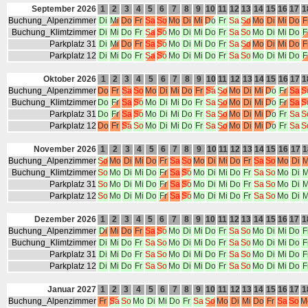
September 2026
1
2
3
4
5
6
7
8
9
10
11
12
13
14
15
16
17
1
Buchung_Alpenzimmer
Di
Mi
Do
Fr
Sa
So
Mo
Di
Mi
Do
Fr
Sa
So
Mo
Di
Mi
Do
F
Buchung_Klimtzimmer
Di
Mi
Do
Fr
Sa
So
Mo
Di
Mi
Do
Fr
Sa
So
Mo
Di
Mi
Do
F
Parkplatz 31
Di
Mi
Do
Fr
Sa
So
Mo
Di
Mi
Do
Fr
Sa
So
Mo
Di
Mi
Do
F
Parkplatz 12
Di
Mi
Do
Fr
Sa
So
Mo
Di
Mi
Do
Fr
Sa
So
Mo
Di
Mi
Do
F
Oktober 2026
1
2
3
4
5
6
7
8
9
10
11
12
13
14
15
16
17
1
Buchung_Alpenzimmer
Do
Fr
Sa
So
Mo
Di
Mi
Do
Fr
Sa
So
Mo
Di
Mi
Do
Fr
Sa
S
Buchung_Klimtzimmer
Do
Fr
Sa
So
Mo
Di
Mi
Do
Fr
Sa
So
Mo
Di
Mi
Do
Fr
Sa
S
Parkplatz 31
Do
Fr
Sa
So
Mo
Di
Mi
Do
Fr
Sa
So
Mo
Di
Mi
Do
Fr
Sa
S
Parkplatz 12
Do
Fr
Sa
So
Mo
Di
Mi
Do
Fr
Sa
So
Mo
Di
Mi
Do
Fr
Sa
S
November 2026
1
2
3
4
5
6
7
8
9
10
11
12
13
14
15
16
17
1
Buchung_Alpenzimmer
So
Mo
Di
Mi
Do
Fr
Sa
So
Mo
Di
Mi
Do
Fr
Sa
So
Mo
Di
M
Buchung_Klimtzimmer
So
Mo
Di
Mi
Do
Fr
Sa
So
Mo
Di
Mi
Do
Fr
Sa
So
Mo
Di
M
Parkplatz 31
So
Mo
Di
Mi
Do
Fr
Sa
So
Mo
Di
Mi
Do
Fr
Sa
So
Mo
Di
M
Parkplatz 12
So
Mo
Di
Mi
Do
Fr
Sa
So
Mo
Di
Mi
Do
Fr
Sa
So
Mo
Di
M
Dezember 2026
1
2
3
4
5
6
7
8
9
10
11
12
13
14
15
16
17
1
Buchung_Alpenzimmer
Di
Mi
Do
Fr
Sa
So
Mo
Di
Mi
Do
Fr
Sa
So
Mo
Di
Mi
Do
F
Buchung_Klimtzimmer
Di
Mi
Do
Fr
Sa
So
Mo
Di
Mi
Do
Fr
Sa
So
Mo
Di
Mi
Do
F
Parkplatz 31
Di
Mi
Do
Fr
Sa
So
Mo
Di
Mi
Do
Fr
Sa
So
Mo
Di
Mi
Do
F
Parkplatz 12
Di
Mi
Do
Fr
Sa
So
Mo
Di
Mi
Do
Fr
Sa
So
Mo
Di
Mi
Do
F
Januar 2027
1
2
3
4
5
6
7
8
9
10
11
12
13
14
15
16
17
1
Buchung_Alpenzimmer
Fr
Sa
So
Mo
Di
Mi
Do
Fr
Sa
So
Mo
Di
Mi
Do
Fr
Sa
So
M