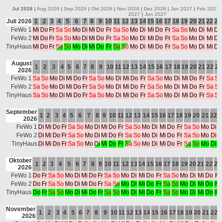
Jul 2026
|
Aug 2026
|
Sep 2026
|
Okt 2026
|
Nov 2026
|
Dez 2026
|
Jan 2027
|
Feb 2027
2027
|
Jun 2027
Juli 2026
1
2
3
4
5
6
7
8
9
10
11
12
13
14
15
16
17
18
19
20
21
22
23
FeWo 1
Mi
Do
Fr
Sa
So
Mo
Di
Mi
Do
Fr
Sa
So
Mo
Di
Mi
Do
Fr
Sa
So
Mo
Di
Mi
Do
FeWo 2
Mi
Do
Fr
Sa
So
Mo
Di
Mi
Do
Fr
Sa
So
Mo
Di
Mi
Do
Fr
Sa
So
Mo
Di
Mi
Do
TinyHaus
Mi
Do
Fr
Sa
So
Mo
Di
Mi
Do
Fr
Sa
So
Mo
Di
Mi
Do
Fr
Sa
So
Mo
Di
Mi
Do
August
1
2
3
4
5
6
7
8
9
10
11
12
13
14
15
16
17
18
19
20
21
22
23
2026
FeWo 1
Sa
So
Mo
Di
Mi
Do
Fr
Sa
So
Mo
Di
Mi
Do
Fr
Sa
So
Mo
Di
Mi
Do
Fr
Sa
So
FeWo 2
Sa
So
Mo
Di
Mi
Do
Fr
Sa
So
Mo
Di
Mi
Do
Fr
Sa
So
Mo
Di
Mi
Do
Fr
Sa
So
TinyHaus
Sa
So
Mo
Di
Mi
Do
Fr
Sa
So
Mo
Di
Mi
Do
Fr
Sa
So
Mo
Di
Mi
Do
Fr
Sa
So
September
1
2
3
4
5
6
7
8
9
10
11
12
13
14
15
16
17
18
19
20
21
22
2
2026
FeWo 1
Di
Mi
Do
Fr
Sa
So
Mo
Di
Mi
Do
Fr
Sa
So
Mo
Di
Mi
Do
Fr
Sa
So
Mo
Di
M
FeWo 2
Di
Mi
Do
Fr
Sa
So
Mo
Di
Mi
Do
Fr
Sa
So
Mo
Di
Mi
Do
Fr
Sa
So
Mo
Di
M
TinyHaus
Di
Mi
Do
Fr
Sa
So
Mo
Di
Mi
Do
Fr
Sa
So
Mo
Di
Mi
Do
Fr
Sa
So
Mo
Di
M
Oktober
1
2
3
4
5
6
7
8
9
10
11
12
13
14
15
16
17
18
19
20
21
22
23
2026
FeWo 1
Do
Fr
Sa
So
Mo
Di
Mi
Do
Fr
Sa
So
Mo
Di
Mi
Do
Fr
Sa
So
Mo
Di
Mi
Do
Fr
FeWo 2
Do
Fr
Sa
So
Mo
Di
Mi
Do
Fr
Sa
So
Mo
Di
Mi
Do
Fr
Sa
So
Mo
Di
Mi
Do
Fr
TinyHaus
Do
Fr
Sa
So
Mo
Di
Mi
Do
Fr
Sa
So
Mo
Di
Mi
Do
Fr
Sa
So
Mo
Di
Mi
Do
Fr
November
1
2
3
4
5
6
7
8
9
10
11
12
13
14
15
16
17
18
19
20
21
22
2026