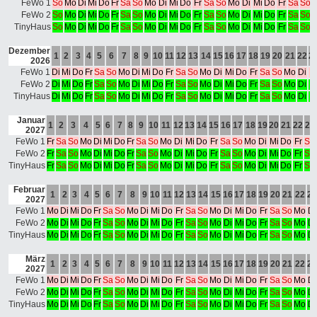
FeWo 1
So
Mo
Di
Mi
Do
Fr
Sa
So
Mo
Di
Mi
Do
Fr
Sa
So
Mo
Di
Mi
Do
Fr
Sa
So
FeWo 2
So
Mo
Di
Mi
Do
Fr
Sa
So
Mo
Di
Mi
Do
Fr
Sa
So
Mo
Di
Mi
Do
Fr
Sa
So
TinyHaus
So
Mo
Di
Mi
Do
Fr
Sa
So
Mo
Di
Mi
Do
Fr
Sa
So
Mo
Di
Mi
Do
Fr
Sa
So
Dezember
1
2
3
4
5
6
7
8
9
10
11
12
13
14
15
16
17
18
19
20
21
22
2
2026
FeWo 1
Di
Mi
Do
Fr
Sa
So
Mo
Di
Mi
Do
Fr
Sa
So
Mo
Di
Mi
Do
Fr
Sa
So
Mo
Di
M
FeWo 2
Di
Mi
Do
Fr
Sa
So
Mo
Di
Mi
Do
Fr
Sa
So
Mo
Di
Mi
Do
Fr
Sa
So
Mo
Di
M
TinyHaus
Di
Mi
Do
Fr
Sa
So
Mo
Di
Mi
Do
Fr
Sa
So
Mo
Di
Mi
Do
Fr
Sa
So
Mo
Di
M
Januar
1
2
3
4
5
6
7
8
9
10
11
12
13
14
15
16
17
18
19
20
21
22
23
2027
FeWo 1
Fr
Sa
So
Mo
Di
Mi
Do
Fr
Sa
So
Mo
Di
Mi
Do
Fr
Sa
So
Mo
Di
Mi
Do
Fr
Sa
FeWo 2
Fr
Sa
So
Mo
Di
Mi
Do
Fr
Sa
So
Mo
Di
Mi
Do
Fr
Sa
So
Mo
Di
Mi
Do
Fr
Sa
TinyHaus
Fr
Sa
So
Mo
Di
Mi
Do
Fr
Sa
So
Mo
Di
Mi
Do
Fr
Sa
So
Mo
Di
Mi
Do
Fr
Sa
Februar
1
2
3
4
5
6
7
8
9
10
11
12
13
14
15
16
17
18
19
20
21
22
23
2027
FeWo 1
Mo
Di
Mi
Do
Fr
Sa
So
Mo
Di
Mi
Do
Fr
Sa
So
Mo
Di
Mi
Do
Fr
Sa
So
Mo
Di
FeWo 2
Mo
Di
Mi
Do
Fr
Sa
So
Mo
Di
Mi
Do
Fr
Sa
So
Mo
Di
Mi
Do
Fr
Sa
So
Mo
Di
TinyHaus
Mo
Di
Mi
Do
Fr
Sa
So
Mo
Di
Mi
Do
Fr
Sa
So
Mo
Di
Mi
Do
Fr
Sa
So
Mo
Di
März
1
2
3
4
5
6
7
8
9
10
11
12
13
14
15
16
17
18
19
20
21
22
23
2027
FeWo 1
Mo
Di
Mi
Do
Fr
Sa
So
Mo
Di
Mi
Do
Fr
Sa
So
Mo
Di
Mi
Do
Fr
Sa
So
Mo
Di
FeWo 2
Mo
Di
Mi
Do
Fr
Sa
So
Mo
Di
Mi
Do
Fr
Sa
So
Mo
Di
Mi
Do
Fr
Sa
So
Mo
Di
TinyHaus
Mo
Di
Mi
Do
Fr
Sa
So
Mo
Di
Mi
Do
Fr
Sa
So
Mo
Di
Mi
Do
Fr
Sa
So
Mo
Di