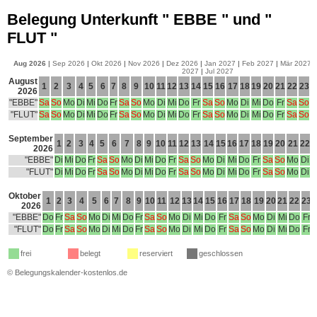
Belegung Unterkunft " EBBE " und "
FLUT "
Aug 2026
|
Sep 2026
|
Okt 2026
|
Nov 2026
|
Dez 2026
|
Jan 2027
|
Feb 2027
|
Mär 2027
|
2027
|
Jul 2027
August
1
2
3
4
5
6
7
8
9
10
11
12
13
14
15
16
17
18
19
20
21
22
23
2
2026
"EBBE"
Sa
So
Mo
Di
Mi
Do
Fr
Sa
So
Mo
Di
Mi
Do
Fr
Sa
So
Mo
Di
Mi
Do
Fr
Sa
So
M
"FLUT"
Sa
So
Mo
Di
Mi
Do
Fr
Sa
So
Mo
Di
Mi
Do
Fr
Sa
So
Mo
Di
Mi
Do
Fr
Sa
So
M
September
1
2
3
4
5
6
7
8
9
10
11
12
13
14
15
16
17
18
19
20
21
22
2
2026
"EBBE"
Di
Mi
Do
Fr
Sa
So
Mo
Di
Mi
Do
Fr
Sa
So
Mo
Di
Mi
Do
Fr
Sa
So
Mo
Di
M
"FLUT"
Di
Mi
Do
Fr
Sa
So
Mo
Di
Mi
Do
Fr
Sa
So
Mo
Di
Mi
Do
Fr
Sa
So
Mo
Di
M
Oktober
1
2
3
4
5
6
7
8
9
10
11
12
13
14
15
16
17
18
19
20
21
22
23
2026
"EBBE"
Do
Fr
Sa
So
Mo
Di
Mi
Do
Fr
Sa
So
Mo
Di
Mi
Do
Fr
Sa
So
Mo
Di
Mi
Do
Fr
"FLUT"
Do
Fr
Sa
So
Mo
Di
Mi
Do
Fr
Sa
So
Mo
Di
Mi
Do
Fr
Sa
So
Mo
Di
Mi
Do
Fr
frei
belegt
reserviert
geschlossen
©
Belegungskalender-kostenlos.de