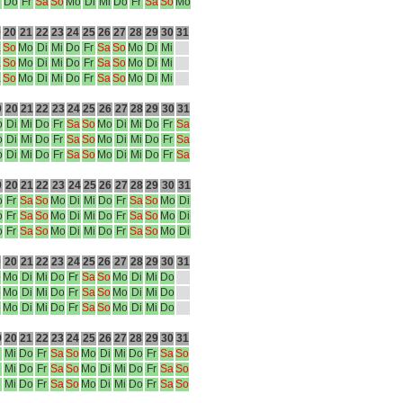
i
Do
Fr
Sa
So
Mo
Di
Mi
Do
Fr
Sa
So
Mo
9
20
21
22
23
24
25
26
27
28
29
30
31
a
So
Mo
Di
Mi
Do
Fr
Sa
So
Mo
Di
Mi
a
So
Mo
Di
Mi
Do
Fr
Sa
So
Mo
Di
Mi
a
So
Mo
Di
Mi
Do
Fr
Sa
So
Mo
Di
Mi
9
20
21
22
23
24
25
26
27
28
29
30
31
o
Di
Mi
Do
Fr
Sa
So
Mo
Di
Mi
Do
Fr
Sa
o
Di
Mi
Do
Fr
Sa
So
Mo
Di
Mi
Do
Fr
Sa
o
Di
Mi
Do
Fr
Sa
So
Mo
Di
Mi
Do
Fr
Sa
9
20
21
22
23
24
25
26
27
28
29
30
31
o
Fr
Sa
So
Mo
Di
Mi
Do
Fr
Sa
So
Mo
Di
o
Fr
Sa
So
Mo
Di
Mi
Do
Fr
Sa
So
Mo
Di
o
Fr
Sa
So
Mo
Di
Mi
Do
Fr
Sa
So
Mo
Di
9
20
21
22
23
24
25
26
27
28
29
30
31
o
Mo
Di
Mi
Do
Fr
Sa
So
Mo
Di
Mi
Do
o
Mo
Di
Mi
Do
Fr
Sa
So
Mo
Di
Mi
Do
o
Mo
Di
Mi
Do
Fr
Sa
So
Mo
Di
Mi
Do
9
20
21
22
23
24
25
26
27
28
29
30
31
i
Mi
Do
Fr
Sa
So
Mo
Di
Mi
Do
Fr
Sa
So
i
Mi
Do
Fr
Sa
So
Mo
Di
Mi
Do
Fr
Sa
So
i
Mi
Do
Fr
Sa
So
Mo
Di
Mi
Do
Fr
Sa
So