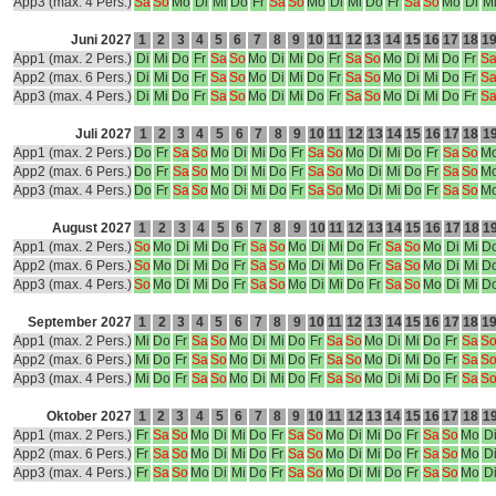
App3 (max. 4 Pers.)
Sa
So
Mo
Di
Mi
Do
Fr
Sa
So
Mo
Di
Mi
Do
Fr
Sa
So
Mo
Di
M
Juni 2027
1
2
3
4
5
6
7
8
9
10
11
12
13
14
15
16
17
18
1
App1 (max. 2 Pers.)
Di
Mi
Do
Fr
Sa
So
Mo
Di
Mi
Do
Fr
Sa
So
Mo
Di
Mi
Do
Fr
S
App2 (max. 6 Pers.)
Di
Mi
Do
Fr
Sa
So
Mo
Di
Mi
Do
Fr
Sa
So
Mo
Di
Mi
Do
Fr
S
App3 (max. 4 Pers.)
Di
Mi
Do
Fr
Sa
So
Mo
Di
Mi
Do
Fr
Sa
So
Mo
Di
Mi
Do
Fr
S
Juli 2027
1
2
3
4
5
6
7
8
9
10
11
12
13
14
15
16
17
18
1
App1 (max. 2 Pers.)
Do
Fr
Sa
So
Mo
Di
Mi
Do
Fr
Sa
So
Mo
Di
Mi
Do
Fr
Sa
So
M
App2 (max. 6 Pers.)
Do
Fr
Sa
So
Mo
Di
Mi
Do
Fr
Sa
So
Mo
Di
Mi
Do
Fr
Sa
So
M
App3 (max. 4 Pers.)
Do
Fr
Sa
So
Mo
Di
Mi
Do
Fr
Sa
So
Mo
Di
Mi
Do
Fr
Sa
So
M
August 2027
1
2
3
4
5
6
7
8
9
10
11
12
13
14
15
16
17
18
1
App1 (max. 2 Pers.)
So
Mo
Di
Mi
Do
Fr
Sa
So
Mo
Di
Mi
Do
Fr
Sa
So
Mo
Di
Mi
D
App2 (max. 6 Pers.)
So
Mo
Di
Mi
Do
Fr
Sa
So
Mo
Di
Mi
Do
Fr
Sa
So
Mo
Di
Mi
D
App3 (max. 4 Pers.)
So
Mo
Di
Mi
Do
Fr
Sa
So
Mo
Di
Mi
Do
Fr
Sa
So
Mo
Di
Mi
D
September 2027
1
2
3
4
5
6
7
8
9
10
11
12
13
14
15
16
17
18
1
App1 (max. 2 Pers.)
Mi
Do
Fr
Sa
So
Mo
Di
Mi
Do
Fr
Sa
So
Mo
Di
Mi
Do
Fr
Sa
S
App2 (max. 6 Pers.)
Mi
Do
Fr
Sa
So
Mo
Di
Mi
Do
Fr
Sa
So
Mo
Di
Mi
Do
Fr
Sa
S
App3 (max. 4 Pers.)
Mi
Do
Fr
Sa
So
Mo
Di
Mi
Do
Fr
Sa
So
Mo
Di
Mi
Do
Fr
Sa
S
Oktober 2027
1
2
3
4
5
6
7
8
9
10
11
12
13
14
15
16
17
18
1
App1 (max. 2 Pers.)
Fr
Sa
So
Mo
Di
Mi
Do
Fr
Sa
So
Mo
Di
Mi
Do
Fr
Sa
So
Mo
D
App2 (max. 6 Pers.)
Fr
Sa
So
Mo
Di
Mi
Do
Fr
Sa
So
Mo
Di
Mi
Do
Fr
Sa
So
Mo
D
App3 (max. 4 Pers.)
Fr
Sa
So
Mo
Di
Mi
Do
Fr
Sa
So
Mo
Di
Mi
Do
Fr
Sa
So
Mo
D