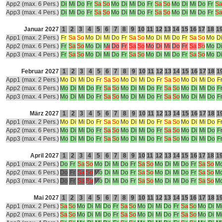
App2 (max. 6 Pers.)
Di
Mi
Do
Fr
Sa
So
Mo
Di
Mi
Do
Fr
Sa
So
Mo
Di
Mi
Do
Fr
S
App3 (max. 4 Pers.)
Di
Mi
Do
Fr
Sa
So
Mo
Di
Mi
Do
Fr
Sa
So
Mo
Di
Mi
Do
Fr
S
Januar 2027
1
2
3
4
5
6
7
8
9
10
11
12
13
14
15
16
17
18
1
App1 (max. 2 Pers.)
Fr
Sa
So
Mo
Di
Mi
Do
Fr
Sa
So
Mo
Di
Mi
Do
Fr
Sa
So
Mo
D
App2 (max. 6 Pers.)
Fr
Sa
So
Mo
Di
Mi
Do
Fr
Sa
So
Mo
Di
Mi
Do
Fr
Sa
So
Mo
D
App3 (max. 4 Pers.)
Fr
Sa
So
Mo
Di
Mi
Do
Fr
Sa
So
Mo
Di
Mi
Do
Fr
Sa
So
Mo
D
Februar 2027
1
2
3
4
5
6
7
8
9
10
11
12
13
14
15
16
17
18
1
App1 (max. 2 Pers.)
Mo
Di
Mi
Do
Fr
Sa
So
Mo
Di
Mi
Do
Fr
Sa
So
Mo
Di
Mi
Do
F
App2 (max. 6 Pers.)
Mo
Di
Mi
Do
Fr
Sa
So
Mo
Di
Mi
Do
Fr
Sa
So
Mo
Di
Mi
Do
F
App3 (max. 4 Pers.)
Mo
Di
Mi
Do
Fr
Sa
So
Mo
Di
Mi
Do
Fr
Sa
So
Mo
Di
Mi
Do
F
März 2027
1
2
3
4
5
6
7
8
9
10
11
12
13
14
15
16
17
18
1
App1 (max. 2 Pers.)
Mo
Di
Mi
Do
Fr
Sa
So
Mo
Di
Mi
Do
Fr
Sa
So
Mo
Di
Mi
Do
F
App2 (max. 6 Pers.)
Mo
Di
Mi
Do
Fr
Sa
So
Mo
Di
Mi
Do
Fr
Sa
So
Mo
Di
Mi
Do
F
App3 (max. 4 Pers.)
Mo
Di
Mi
Do
Fr
Sa
So
Mo
Di
Mi
Do
Fr
Sa
So
Mo
Di
Mi
Do
F
April 2027
1
2
3
4
5
6
7
8
9
10
11
12
13
14
15
16
17
18
1
App1 (max. 2 Pers.)
Do
Fr
Sa
So
Mo
Di
Mi
Do
Fr
Sa
So
Mo
Di
Mi
Do
Fr
Sa
So
M
App2 (max. 6 Pers.)
Do
Fr
Sa
So
Mo
Di
Mi
Do
Fr
Sa
So
Mo
Di
Mi
Do
Fr
Sa
So
M
App3 (max. 4 Pers.)
Do
Fr
Sa
So
Mo
Di
Mi
Do
Fr
Sa
So
Mo
Di
Mi
Do
Fr
Sa
So
M
Mai 2027
1
2
3
4
5
6
7
8
9
10
11
12
13
14
15
16
17
18
1
App1 (max. 2 Pers.)
Sa
So
Mo
Di
Mi
Do
Fr
Sa
So
Mo
Di
Mi
Do
Fr
Sa
So
Mo
Di
M
App2 (max. 6 Pers.)
Sa
So
Mo
Di
Mi
Do
Fr
Sa
So
Mo
Di
Mi
Do
Fr
Sa
So
Mo
Di
M