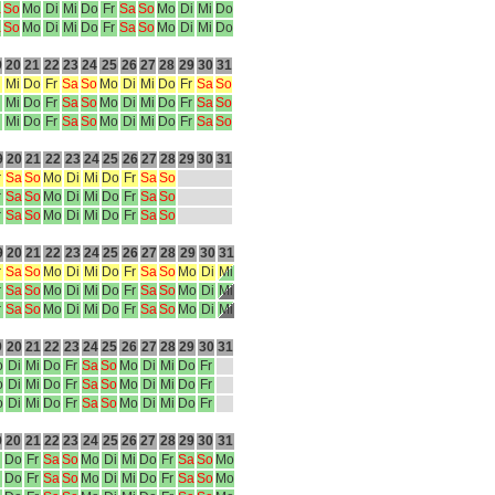
a
So
Mo
Di
Mi
Do
Fr
Sa
So
Mo
Di
Mi
Do
a
So
Mo
Di
Mi
Do
Fr
Sa
So
Mo
Di
Mi
Do
9
20
21
22
23
24
25
26
27
28
29
30
31
i
Mi
Do
Fr
Sa
So
Mo
Di
Mi
Do
Fr
Sa
So
i
Mi
Do
Fr
Sa
So
Mo
Di
Mi
Do
Fr
Sa
So
i
Mi
Do
Fr
Sa
So
Mo
Di
Mi
Do
Fr
Sa
So
9
20
21
22
23
24
25
26
27
28
29
30
31
r
Sa
So
Mo
Di
Mi
Do
Fr
Sa
So
r
Sa
So
Mo
Di
Mi
Do
Fr
Sa
So
r
Sa
So
Mo
Di
Mi
Do
Fr
Sa
So
9
20
21
22
23
24
25
26
27
28
29
30
31
r
Sa
So
Mo
Di
Mi
Do
Fr
Sa
So
Mo
Di
Mi
r
Sa
So
Mo
Di
Mi
Do
Fr
Sa
So
Mo
Di
Mi
r
Sa
So
Mo
Di
Mi
Do
Fr
Sa
So
Mo
Di
Mi
9
20
21
22
23
24
25
26
27
28
29
30
31
o
Di
Mi
Do
Fr
Sa
So
Mo
Di
Mi
Do
Fr
o
Di
Mi
Do
Fr
Sa
So
Mo
Di
Mi
Do
Fr
o
Di
Mi
Do
Fr
Sa
So
Mo
Di
Mi
Do
Fr
9
20
21
22
23
24
25
26
27
28
29
30
31
i
Do
Fr
Sa
So
Mo
Di
Mi
Do
Fr
Sa
So
Mo
i
Do
Fr
Sa
So
Mo
Di
Mi
Do
Fr
Sa
So
Mo