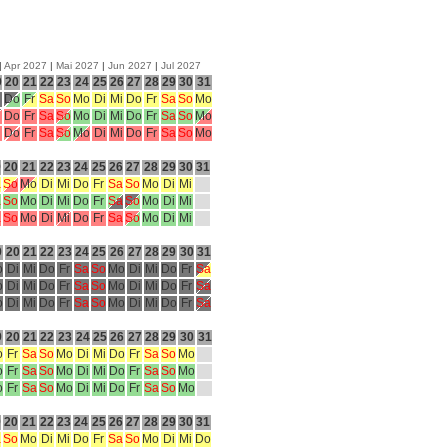
|
Apr 2027
|
Mai 2027
|
Jun 2027
|
Jul 2027
9
20
21
22
23
24
25
26
27
28
29
30
31
i
Do
Fr
Sa
So
Mo
Di
Mi
Do
Fr
Sa
So
Mo
i
Do
Fr
Sa
So
Mo
Di
Mi
Do
Fr
Sa
So
Mo
i
Do
Fr
Sa
So
Mo
Di
Mi
Do
Fr
Sa
So
Mo
9
20
21
22
23
24
25
26
27
28
29
30
31
a
So
Mo
Di
Mi
Do
Fr
Sa
So
Mo
Di
Mi
a
So
Mo
Di
Mi
Do
Fr
Sa
So
Mo
Di
Mi
a
So
Mo
Di
Mi
Do
Fr
Sa
So
Mo
Di
Mi
9
20
21
22
23
24
25
26
27
28
29
30
31
o
Di
Mi
Do
Fr
Sa
So
Mo
Di
Mi
Do
Fr
Sa
o
Di
Mi
Do
Fr
Sa
So
Mo
Di
Mi
Do
Fr
Sa
o
Di
Mi
Do
Fr
Sa
So
Mo
Di
Mi
Do
Fr
Sa
9
20
21
22
23
24
25
26
27
28
29
30
31
o
Fr
Sa
So
Mo
Di
Mi
Do
Fr
Sa
So
Mo
o
Fr
Sa
So
Mo
Di
Mi
Do
Fr
Sa
So
Mo
o
Fr
Sa
So
Mo
Di
Mi
Do
Fr
Sa
So
Mo
9
20
21
22
23
24
25
26
27
28
29
30
31
a
So
Mo
Di
Mi
Do
Fr
Sa
So
Mo
Di
Mi
Do