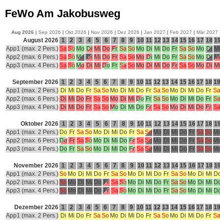
FeWo Am Jakobusweg
Aug 2026
|
Sep 2026
|
Okt 2026
|
Nov 2026
|
Dez 2026
|
Jan 2027
|
Feb 2027
|
Mär 2027
August 2026
1
2
3
4
5
6
7
8
9
10
11
12
13
14
15
16
17
18
1
App1 (max. 2 Pers.)
Sa
So
Mo
Di
Mi
Do
Fr
Sa
So
Mo
Di
Mi
Do
Fr
Sa
So
Mo
Di
M
App2 (max. 6 Pers.)
Sa
So
Mo
Di
Mi
Do
Fr
Sa
So
Mo
Di
Mi
Do
Fr
Sa
So
Mo
Di
M
App3 (max. 4 Pers.)
Sa
So
Mo
Di
Mi
Do
Fr
Sa
So
Mo
Di
Mi
Do
Fr
Sa
So
Mo
Di
M
September 2026
1
2
3
4
5
6
7
8
9
10
11
12
13
14
15
16
17
18
1
App1 (max. 2 Pers.)
Di
Mi
Do
Fr
Sa
So
Mo
Di
Mi
Do
Fr
Sa
So
Mo
Di
Mi
Do
Fr
S
App2 (max. 6 Pers.)
Di
Mi
Do
Fr
Sa
So
Mo
Di
Mi
Do
Fr
Sa
So
Mo
Di
Mi
Do
Fr
S
App3 (max. 4 Pers.)
Di
Mi
Do
Fr
Sa
So
Mo
Di
Mi
Do
Fr
Sa
So
Mo
Di
Mi
Do
Fr
S
Oktober 2026
1
2
3
4
5
6
7
8
9
10
11
12
13
14
15
16
17
18
1
App1 (max. 2 Pers.)
Do
Fr
Sa
So
Mo
Di
Mi
Do
Fr
Sa
So
Mo
Di
Mi
Do
Fr
Sa
So
M
App2 (max. 6 Pers.)
Do
Fr
Sa
So
Mo
Di
Mi
Do
Fr
Sa
So
Mo
Di
Mi
Do
Fr
Sa
So
M
App3 (max. 4 Pers.)
Do
Fr
Sa
So
Mo
Di
Mi
Do
Fr
Sa
So
Mo
Di
Mi
Do
Fr
Sa
So
M
November 2026
1
2
3
4
5
6
7
8
9
10
11
12
13
14
15
16
17
18
1
App1 (max. 2 Pers.)
So
Mo
Di
Mi
Do
Fr
Sa
So
Mo
Di
Mi
Do
Fr
Sa
So
Mo
Di
Mi
D
App2 (max. 6 Pers.)
So
Mo
Di
Mi
Do
Fr
Sa
So
Mo
Di
Mi
Do
Fr
Sa
So
Mo
Di
Mi
D
App3 (max. 4 Pers.)
So
Mo
Di
Mi
Do
Fr
Sa
So
Mo
Di
Mi
Do
Fr
Sa
So
Mo
Di
Mi
D
Dezember 2026
1
2
3
4
5
6
7
8
9
10
11
12
13
14
15
16
17
18
1
App1 (max. 2 Pers.)
Di
Mi
Do
Fr
Sa
So
Mo
Di
Mi
Do
Fr
Sa
So
Mo
Di
Mi
Do
Fr
S