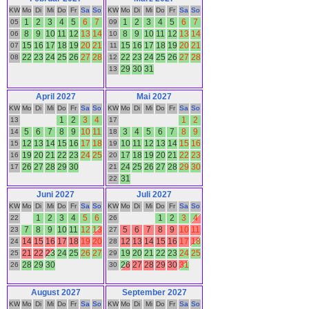
KW
Mo
Di
Mi
Do
Fr
Sa
So
KW
Mo
Di
Mi
Do
Fr
Sa
So
1
2
3
4
5
6
7
1
2
3
4
5
6
7
05
09
8
9
10
11
12
13
14
8
9
10
11
12
13
14
06
10
15
16
17
18
19
20
21
15
16
17
18
19
20
21
07
11
22
23
24
25
26
27
28
22
23
24
25
26
27
28
08
12
29
30
31
13
April 2027
Mai 2027
KW
Mo
Di
Mi
Do
Fr
Sa
So
KW
Mo
Di
Mi
Do
Fr
Sa
So
1
2
3
4
1
2
13
17
5
6
7
8
9
10
11
3
4
5
6
7
8
9
14
18
12
13
14
15
16
17
18
10
11
12
13
14
15
16
15
19
19
20
21
22
23
24
25
17
18
19
20
21
22
23
16
20
26
27
28
29
30
24
25
26
27
28
29
30
17
21
31
22
Juni 2027
Juli 2027
KW
Mo
Di
Mi
Do
Fr
Sa
So
KW
Mo
Di
Mi
Do
Fr
Sa
So
1
2
3
4
5
6
1
2
3
4
22
26
7
8
9
10
11
12
13
5
6
7
8
9
10
11
23
27
14
15
16
17
18
19
20
12
13
14
15
16
17
18
24
28
21
22
23
24
25
26
27
19
20
21
22
23
24
25
25
29
28
29
30
26
27
28
29
30
31
26
30
August 2027
September 2027
KW
Mo
Di
Mi
Do
Fr
Sa
So
KW
Mo
Di
Mi
Do
Fr
Sa
So