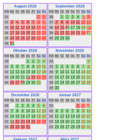
August 2026
September 2026
KW
Mo
Di
Mi
Do
Fr
Sa
So
KW
Mo
Di
Mi
Do
Fr
Sa
So
1
2
1
2
3
4
5
6
31
36
3
4
5
6
7
8
9
7
8
9
10
11
12
13
32
37
10
11
12
13
14
15
16
14
15
16
17
18
19
20
33
38
17
18
19
20
21
22
23
21
22
23
24
25
26
27
34
39
24
25
26
27
28
29
30
28
29
30
35
40
31
36
Oktober 2026
November 2026
KW
Mo
Di
Mi
Do
Fr
Sa
So
KW
Mo
Di
Mi
Do
Fr
Sa
So
1
2
3
4
1
40
44
5
6
7
8
9
10
11
2
3
4
5
6
7
8
41
45
12
13
14
15
16
17
18
9
10
11
12
13
14
15
42
46
19
20
21
22
23
24
25
16
17
18
19
20
21
22
43
47
26
27
28
29
30
31
23
24
25
26
27
28
29
44
48
30
49
Dezember 2026
Januar 2027
KW
Mo
Di
Mi
Do
Fr
Sa
So
KW
Mo
Di
Mi
Do
Fr
Sa
So
1
2
3
4
5
6
1
2
3
49
53
7
8
9
10
11
12
13
4
5
6
7
8
9
10
50
01
14
15
16
17
18
19
20
11
12
13
14
15
16
17
51
02
21
22
23
24
25
26
27
18
19
20
21
22
23
24
52
03
28
29
30
31
25
26
27
28
29
30
31
53
04
Februar 2027
März 2027