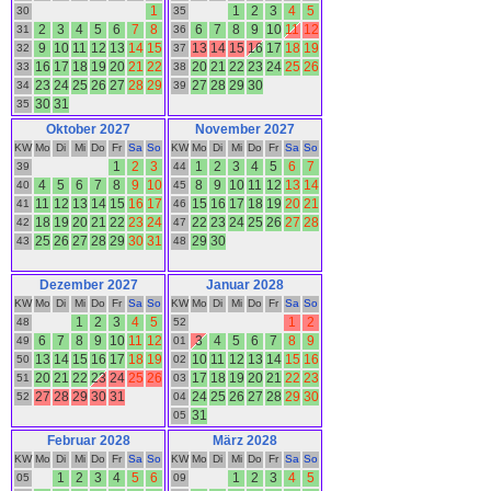
1
1
2
3
4
5
30
35
2
3
4
5
6
7
8
6
7
8
9
10
11
12
31
36
9
10
11
12
13
14
15
13
14
15
16
17
18
19
32
37
16
17
18
19
20
21
22
20
21
22
23
24
25
26
33
38
23
24
25
26
27
28
29
27
28
29
30
34
39
30
31
35
Oktober 2027
November 2027
KW
Mo
Di
Mi
Do
Fr
Sa
So
KW
Mo
Di
Mi
Do
Fr
Sa
So
1
2
3
1
2
3
4
5
6
7
39
44
4
5
6
7
8
9
10
8
9
10
11
12
13
14
40
45
11
12
13
14
15
16
17
15
16
17
18
19
20
21
41
46
18
19
20
21
22
23
24
22
23
24
25
26
27
28
42
47
25
26
27
28
29
30
31
29
30
43
48
Dezember 2027
Januar 2028
KW
Mo
Di
Mi
Do
Fr
Sa
So
KW
Mo
Di
Mi
Do
Fr
Sa
So
1
2
3
4
5
1
2
48
52
6
7
8
9
10
11
12
3
4
5
6
7
8
9
49
01
13
14
15
16
17
18
19
10
11
12
13
14
15
16
50
02
20
21
22
23
24
25
26
17
18
19
20
21
22
23
51
03
27
28
29
30
31
24
25
26
27
28
29
30
52
04
31
05
Februar 2028
März 2028
KW
Mo
Di
Mi
Do
Fr
Sa
So
KW
Mo
Di
Mi
Do
Fr
Sa
So
1
2
3
4
5
6
1
2
3
4
5
05
09