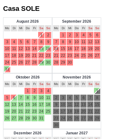
Casa SOLE
August 2026
September 2026
Mo
Di
Mi
Do
Fr
Sa
So
Mo
Di
Mi
Do
Fr
Sa
So
1
2
1
2
3
4
5
6
3
4
5
6
7
8
9
7
8
9
10
11
12
13
10
11
12
13
14
15
16
14
15
16
17
18
19
20
17
18
19
20
21
22
23
21
22
23
24
25
26
27
24
25
26
27
28
29
30
28
29
30
31
Oktober 2026
November 2026
Mo
Di
Mi
Do
Fr
Sa
So
Mo
Di
Mi
Do
Fr
Sa
So
1
2
3
4
1
5
6
7
8
9
10
11
2
3
4
5
6
7
8
12
13
14
15
16
17
18
9
10
11
12
13
14
15
19
20
21
22
23
24
25
16
17
18
19
20
21
22
26
27
28
29
30
31
23
24
25
26
27
28
29
30
Dezember 2026
Januar 2027