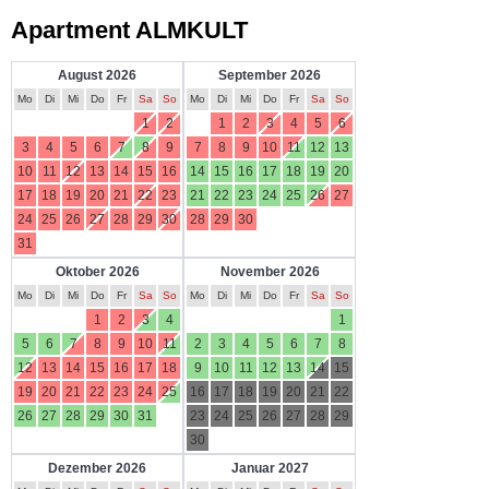
Apartment ALMKULT
August 2026
September 2026
Mo
Di
Mi
Do
Fr
Sa
So
Mo
Di
Mi
Do
Fr
Sa
So
1
2
1
2
3
4
5
6
3
4
5
6
7
8
9
7
8
9
10
11
12
13
10
11
12
13
14
15
16
14
15
16
17
18
19
20
17
18
19
20
21
22
23
21
22
23
24
25
26
27
24
25
26
27
28
29
30
28
29
30
31
Oktober 2026
November 2026
Mo
Di
Mi
Do
Fr
Sa
So
Mo
Di
Mi
Do
Fr
Sa
So
1
2
3
4
1
5
6
7
8
9
10
11
2
3
4
5
6
7
8
12
13
14
15
16
17
18
9
10
11
12
13
14
15
19
20
21
22
23
24
25
16
17
18
19
20
21
22
26
27
28
29
30
31
23
24
25
26
27
28
29
30
Dezember 2026
Januar 2027