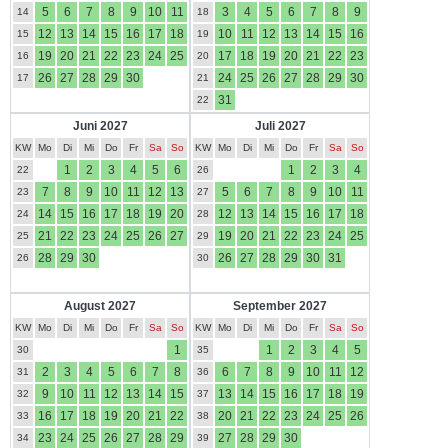
5
6
7
8
9
10
11
3
4
5
6
7
8
9
14
18
12
13
14
15
16
17
18
10
11
12
13
14
15
16
15
19
19
20
21
22
23
24
25
17
18
19
20
21
22
23
16
20
26
27
28
29
30
24
25
26
27
28
29
30
17
21
31
22
Juni 2027
Juli 2027
KW
Mo
Di
Mi
Do
Fr
Sa
So
KW
Mo
Di
Mi
Do
Fr
Sa
So
1
2
3
4
5
6
1
2
3
4
22
26
7
8
9
10
11
12
13
5
6
7
8
9
10
11
23
27
14
15
16
17
18
19
20
12
13
14
15
16
17
18
24
28
21
22
23
24
25
26
27
19
20
21
22
23
24
25
25
29
28
29
30
26
27
28
29
30
31
26
30
August 2027
September 2027
KW
Mo
Di
Mi
Do
Fr
Sa
So
KW
Mo
Di
Mi
Do
Fr
Sa
So
1
1
2
3
4
5
30
35
2
3
4
5
6
7
8
6
7
8
9
10
11
12
31
36
9
10
11
12
13
14
15
13
14
15
16
17
18
19
32
37
16
17
18
19
20
21
22
20
21
22
23
24
25
26
33
38
23
24
25
26
27
28
29
27
28
29
30
34
39