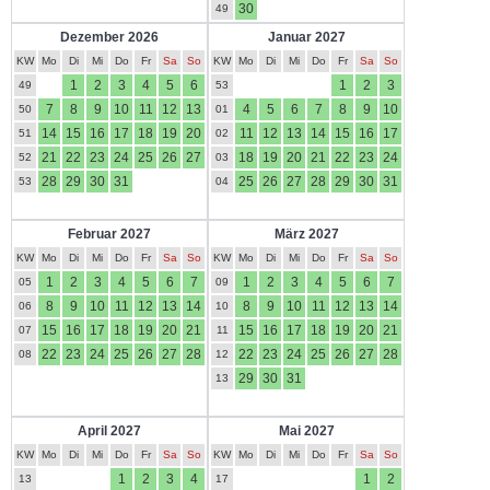
30
49
Dezember 2026
Januar 2027
KW
Mo
Di
Mi
Do
Fr
Sa
So
KW
Mo
Di
Mi
Do
Fr
Sa
So
1
2
3
4
5
6
1
2
3
49
53
7
8
9
10
11
12
13
4
5
6
7
8
9
10
50
01
14
15
16
17
18
19
20
11
12
13
14
15
16
17
51
02
21
22
23
24
25
26
27
18
19
20
21
22
23
24
52
03
28
29
30
31
25
26
27
28
29
30
31
53
04
Februar 2027
März 2027
KW
Mo
Di
Mi
Do
Fr
Sa
So
KW
Mo
Di
Mi
Do
Fr
Sa
So
1
2
3
4
5
6
7
1
2
3
4
5
6
7
05
09
8
9
10
11
12
13
14
8
9
10
11
12
13
14
06
10
15
16
17
18
19
20
21
15
16
17
18
19
20
21
07
11
22
23
24
25
26
27
28
22
23
24
25
26
27
28
08
12
29
30
31
13
April 2027
Mai 2027
KW
Mo
Di
Mi
Do
Fr
Sa
So
KW
Mo
Di
Mi
Do
Fr
Sa
So
1
2
3
4
1
2
13
17