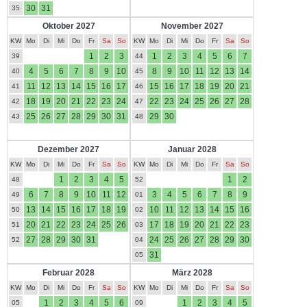
30
31
35
Oktober 2027
November 2027
KW
Mo
Di
Mi
Do
Fr
Sa
So
KW
Mo
Di
Mi
Do
Fr
Sa
So
1
2
3
1
2
3
4
5
6
7
39
44
4
5
6
7
8
9
10
8
9
10
11
12
13
14
40
45
11
12
13
14
15
16
17
15
16
17
18
19
20
21
41
46
18
19
20
21
22
23
24
22
23
24
25
26
27
28
42
47
25
26
27
28
29
30
31
29
30
43
48
Dezember 2027
Januar 2028
KW
Mo
Di
Mi
Do
Fr
Sa
So
KW
Mo
Di
Mi
Do
Fr
Sa
So
1
2
3
4
5
1
2
48
52
6
7
8
9
10
11
12
3
4
5
6
7
8
9
49
01
13
14
15
16
17
18
19
10
11
12
13
14
15
16
50
02
20
21
22
23
24
25
26
17
18
19
20
21
22
23
51
03
27
28
29
30
31
24
25
26
27
28
29
30
52
04
31
05
Februar 2028
März 2028
KW
Mo
Di
Mi
Do
Fr
Sa
So
KW
Mo
Di
Mi
Do
Fr
Sa
So
1
2
3
4
5
6
1
2
3
4
5
05
09