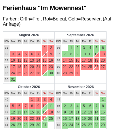
Ferienhaus "Im Möwennest"
Farben: Grün=Frei, Rot=Belegt, Gelb=Reserviert (Auf
Anfrage)
August 2026
September 2026
KW
Mo
Di
Mi
Do
Fr
Sa
So
KW
Mo
Di
Mi
Do
Fr
Sa
So
1
2
1
2
3
4
5
6
31
36
3
4
5
6
7
8
9
7
8
9
10
11
12
13
32
37
10
11
12
13
14
15
16
14
15
16
17
18
19
20
33
38
17
18
19
20
21
22
23
21
22
23
24
25
26
27
34
39
24
25
26
27
28
29
30
28
29
30
35
40
31
36
Oktober 2026
November 2026
KW
Mo
Di
Mi
Do
Fr
Sa
So
KW
Mo
Di
Mi
Do
Fr
Sa
So
1
2
3
4
1
40
44
5
6
7
8
9
10
11
2
3
4
5
6
7
8
41
45
12
13
14
15
16
17
18
9
10
11
12
13
14
15
42
46
19
20
21
22
23
24
25
16
17
18
19
20
21
22
43
47
26
27
28
29
30
31
23
24
25
26
27
28
29
44
48