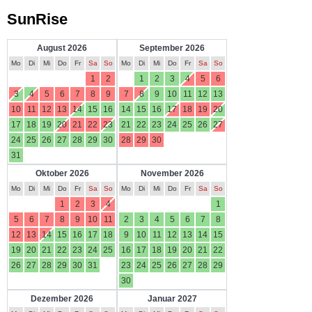
SunRise
August 2026
September 2026
Mo
Di
Mi
Do
Fr
Sa
So
Mo
Di
Mi
Do
Fr
Sa
So
1
2
1
2
3
4
5
6
3
4
5
6
7
8
9
7
8
9
10
11
12
13
10
11
12
13
14
15
16
14
15
16
17
18
19
20
17
18
19
20
21
22
23
21
22
23
24
25
26
27
24
25
26
27
28
29
30
28
29
30
31
Oktober 2026
November 2026
Mo
Di
Mi
Do
Fr
Sa
So
Mo
Di
Mi
Do
Fr
Sa
So
1
2
3
4
1
5
6
7
8
9
10
11
2
3
4
5
6
7
8
12
13
14
15
16
17
18
9
10
11
12
13
14
15
19
20
21
22
23
24
25
16
17
18
19
20
21
22
26
27
28
29
30
31
23
24
25
26
27
28
29
30
Dezember 2026
Januar 2027