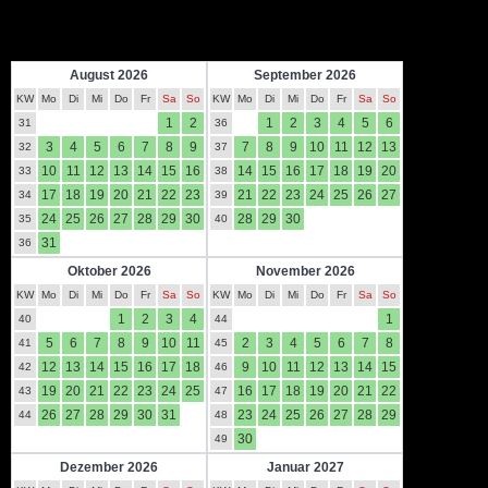
2025
August 2026
September 2026
KW
Mo
Di
Mi
Do
Fr
Sa
So
KW
Mo
Di
Mi
Do
Fr
Sa
So
1
2
1
2
3
4
5
6
31
36
3
4
5
6
7
8
9
7
8
9
10
11
12
13
32
37
10
11
12
13
14
15
16
14
15
16
17
18
19
20
33
38
17
18
19
20
21
22
23
21
22
23
24
25
26
27
34
39
24
25
26
27
28
29
30
28
29
30
35
40
31
36
Oktober 2026
November 2026
KW
Mo
Di
Mi
Do
Fr
Sa
So
KW
Mo
Di
Mi
Do
Fr
Sa
So
1
2
3
4
1
40
44
5
6
7
8
9
10
11
2
3
4
5
6
7
8
41
45
12
13
14
15
16
17
18
9
10
11
12
13
14
15
42
46
19
20
21
22
23
24
25
16
17
18
19
20
21
22
43
47
26
27
28
29
30
31
23
24
25
26
27
28
29
44
48
30
49
Dezember 2026
Januar 2027