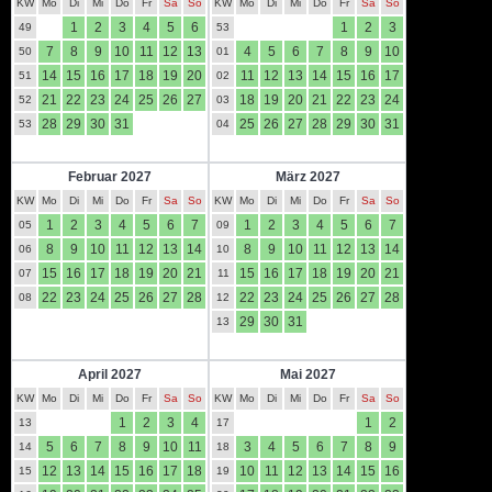
KW
Mo
Di
Mi
Do
Fr
Sa
So
KW
Mo
Di
Mi
Do
Fr
Sa
So
1
2
3
4
5
6
1
2
3
49
53
7
8
9
10
11
12
13
4
5
6
7
8
9
10
50
01
14
15
16
17
18
19
20
11
12
13
14
15
16
17
51
02
21
22
23
24
25
26
27
18
19
20
21
22
23
24
52
03
28
29
30
31
25
26
27
28
29
30
31
53
04
Februar 2027
März 2027
KW
Mo
Di
Mi
Do
Fr
Sa
So
KW
Mo
Di
Mi
Do
Fr
Sa
So
1
2
3
4
5
6
7
1
2
3
4
5
6
7
05
09
8
9
10
11
12
13
14
8
9
10
11
12
13
14
06
10
15
16
17
18
19
20
21
15
16
17
18
19
20
21
07
11
22
23
24
25
26
27
28
22
23
24
25
26
27
28
08
12
29
30
31
13
April 2027
Mai 2027
KW
Mo
Di
Mi
Do
Fr
Sa
So
KW
Mo
Di
Mi
Do
Fr
Sa
So
1
2
3
4
1
2
13
17
5
6
7
8
9
10
11
3
4
5
6
7
8
9
14
18
12
13
14
15
16
17
18
10
11
12
13
14
15
16
15
19