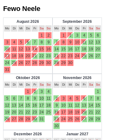
Fewo Neele
August 2026
September 2026
Mo
Di
Mi
Do
Fr
Sa
So
Mo
Di
Mi
Do
Fr
Sa
So
1
2
1
2
3
4
5
6
3
4
5
6
7
8
9
7
8
9
10
11
12
13
10
11
12
13
14
15
16
14
15
16
17
18
19
20
17
18
19
20
21
22
23
21
22
23
24
25
26
27
24
25
26
27
28
29
30
28
29
30
31
Oktober 2026
November 2026
Mo
Di
Mi
Do
Fr
Sa
So
Mo
Di
Mi
Do
Fr
Sa
So
1
2
3
4
1
5
6
7
8
9
10
11
2
3
4
5
6
7
8
12
13
14
15
16
17
18
9
10
11
12
13
14
15
19
20
21
22
23
24
25
16
17
18
19
20
21
22
26
27
28
29
30
31
23
24
25
26
27
28
29
30
Dezember 2026
Januar 2027