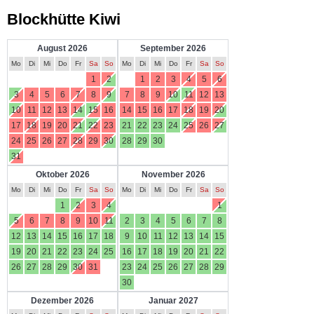
Blockhütte Kiwi
August 2026
September 2026
Mo
Di
Mi
Do
Fr
Sa
So
Mo
Di
Mi
Do
Fr
Sa
So
1
2
1
2
3
4
5
6
3
4
5
6
7
8
9
7
8
9
10
11
12
13
10
11
12
13
14
15
16
14
15
16
17
18
19
20
17
18
19
20
21
22
23
21
22
23
24
25
26
27
24
25
26
27
28
29
30
28
29
30
31
Oktober 2026
November 2026
Mo
Di
Mi
Do
Fr
Sa
So
Mo
Di
Mi
Do
Fr
Sa
So
1
2
3
4
1
5
6
7
8
9
10
11
2
3
4
5
6
7
8
12
13
14
15
16
17
18
9
10
11
12
13
14
15
19
20
21
22
23
24
25
16
17
18
19
20
21
22
26
27
28
29
30
31
23
24
25
26
27
28
29
30
Dezember 2026
Januar 2027