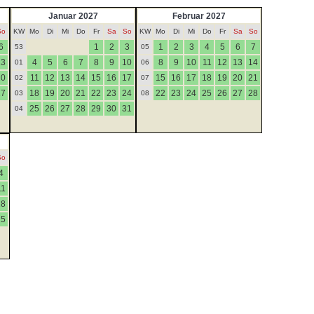
Januar 2027
Februar 2027
So
KW
Mo
Di
Mi
Do
Fr
Sa
So
KW
Mo
Di
Mi
Do
Fr
Sa
So
6
1
2
3
1
2
3
4
5
6
7
53
05
13
4
5
6
7
8
9
10
8
9
10
11
12
13
14
01
06
20
11
12
13
14
15
16
17
15
16
17
18
19
20
21
02
07
27
18
19
20
21
22
23
24
22
23
24
25
26
27
28
03
08
25
26
27
28
29
30
31
04
So
4
11
18
25