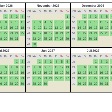
ber 2026
November 2026
Dezember 2026
Mi
Do
Fr
Sa
So
KW
Mo
Di
Mi
Do
Fr
Sa
So
KW
Mo
Di
Mi
Do
Fr
Sa
1
2
3
4
1
1
2
3
4
5
44
49
7
8
9
10
11
2
3
4
5
6
7
8
7
8
9
10
11
12
45
50
14
15
16
17
18
9
10
11
12
13
14
15
14
15
16
17
18
19
46
51
21
22
23
24
25
16
17
18
19
20
21
22
21
22
23
24
25
26
47
52
28
29
30
31
23
24
25
26
27
28
29
28
29
30
31
48
53
30
49
i 2027
Juni 2027
Juli 2027
Mi
Do
Fr
Sa
So
KW
Mo
Di
Mi
Do
Fr
Sa
So
KW
Mo
Di
Mi
Do
Fr
Sa
1
2
1
2
3
4
5
6
1
2
3
22
26
5
6
7
8
9
7
8
9
10
11
12
13
5
6
7
8
9
10
23
27
12
13
14
15
16
14
15
16
17
18
19
20
12
13
14
15
16
17
24
28
19
20
21
22
23
21
22
23
24
25
26
27
19
20
21
22
23
24
25
29
26
27
28
29
30
28
29
30
26
27
28
29
30
31
26
30