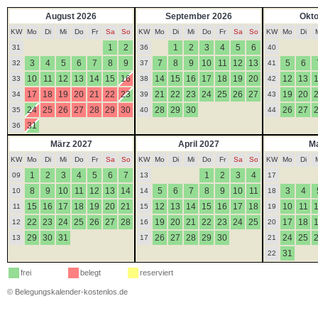
August 2026
September 2026
Okto
KW
Mo
Di
Mi
Do
Fr
Sa
So
KW
Mo
Di
Mi
Do
Fr
Sa
So
KW
Mo
Di
1
2
1
2
3
4
5
6
31
36
40
3
4
5
6
7
8
9
7
8
9
10
11
12
13
5
6
32
37
41
10
11
12
13
14
15
16
14
15
16
17
18
19
20
12
13
33
38
42
17
18
19
20
21
22
23
21
22
23
24
25
26
27
19
20
34
39
43
24
25
26
27
28
29
30
28
29
30
26
27
35
40
44
31
36
März 2027
April 2027
Ma
KW
Mo
Di
Mi
Do
Fr
Sa
So
KW
Mo
Di
Mi
Do
Fr
Sa
So
KW
Mo
Di
1
2
3
4
5
6
7
1
2
3
4
09
13
17
8
9
10
11
12
13
14
5
6
7
8
9
10
11
3
4
10
14
18
15
16
17
18
19
20
21
12
13
14
15
16
17
18
10
11
11
15
19
22
23
24
25
26
27
28
19
20
21
22
23
24
25
17
18
12
16
20
29
30
31
26
27
28
29
30
24
25
13
17
21
31
22
frei
belegt
reserviert
©
Belegungskalender-kostenlos.de