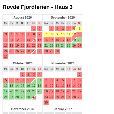
Rovde Fjordferien - Haus 3
August 2026
September 2026
Mo
Di
Mi
Do
Fr
Sa
So
Mo
Di
Mi
Do
Fr
Sa
So
1
2
1
2
3
4
5
6
3
4
5
6
7
8
9
7
8
9
10
11
12
13
10
11
12
13
14
15
16
14
15
16
17
18
19
20
17
18
19
20
21
22
23
21
22
23
24
25
26
27
24
25
26
27
28
29
30
28
29
30
31
Oktober 2026
November 2026
Mo
Di
Mi
Do
Fr
Sa
So
Mo
Di
Mi
Do
Fr
Sa
So
1
2
3
4
1
5
6
7
8
9
10
11
2
3
4
5
6
7
8
12
13
14
15
16
17
18
9
10
11
12
13
14
15
19
20
21
22
23
24
25
16
17
18
19
20
21
22
26
27
28
29
30
31
23
24
25
26
27
28
29
30
Dezember 2026
Januar 2027