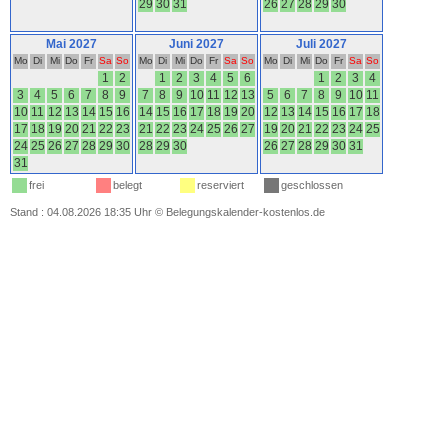
29
30
31
26
27
28
29
30
Mai 2027
Juni 2027
Juli 2027
Mo
Di
Mi
Do
Fr
Sa
So
Mo
Di
Mi
Do
Fr
Sa
So
Mo
Di
Mi
Do
Fr
Sa
So
1
2
1
2
3
4
5
6
1
2
3
4
3
4
5
6
7
8
9
7
8
9
10
11
12
13
5
6
7
8
9
10
11
10
11
12
13
14
15
16
14
15
16
17
18
19
20
12
13
14
15
16
17
18
17
18
19
20
21
22
23
21
22
23
24
25
26
27
19
20
21
22
23
24
25
24
25
26
27
28
29
30
28
29
30
26
27
28
29
30
31
31
frei
belegt
reserviert
geschlossen
Stand : 04.08.2026 18:35 Uhr
©
Belegungskalender-kostenlos.de