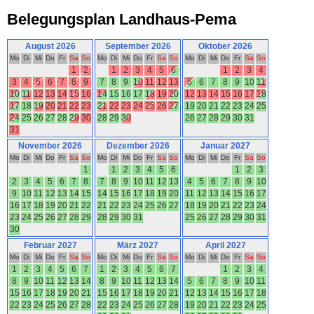
Belegungsplan Landhaus-Pema
August 2026
September 2026
Oktober 2026
Mo
Di
Mi
Do
Fr
Sa
So
Mo
Di
Mi
Do
Fr
Sa
So
Mo
Di
Mi
Do
Fr
Sa
So
1
2
1
2
3
4
5
6
1
2
3
4
3
4
5
6
7
8
9
7
8
9
10
11
12
13
5
6
7
8
9
10
11
10
11
12
13
14
15
16
14
15
16
17
18
19
20
12
13
14
15
16
17
18
17
18
19
20
21
22
23
21
22
23
24
25
26
27
19
20
21
22
23
24
25
24
25
26
27
28
29
30
28
29
30
26
27
28
29
30
31
31
November 2026
Dezember 2026
Januar 2027
Mo
Di
Mi
Do
Fr
Sa
So
Mo
Di
Mi
Do
Fr
Sa
So
Mo
Di
Mi
Do
Fr
Sa
So
1
1
2
3
4
5
6
1
2
3
2
3
4
5
6
7
8
7
8
9
10
11
12
13
4
5
6
7
8
9
10
9
10
11
12
13
14
15
14
15
16
17
18
19
20
11
12
13
14
15
16
17
16
17
18
19
20
21
22
21
22
23
24
25
26
27
18
19
20
21
22
23
24
23
24
25
26
27
28
29
28
29
30
31
25
26
27
28
29
30
31
30
Februar 2027
März 2027
April 2027
Mo
Di
Mi
Do
Fr
Sa
So
Mo
Di
Mi
Do
Fr
Sa
So
Mo
Di
Mi
Do
Fr
Sa
So
1
2
3
4
5
6
7
1
2
3
4
5
6
7
1
2
3
4
8
9
10
11
12
13
14
8
9
10
11
12
13
14
5
6
7
8
9
10
11
15
16
17
18
19
20
21
15
16
17
18
19
20
21
12
13
14
15
16
17
18
22
23
24
25
26
27
28
22
23
24
25
26
27
28
19
20
21
22
23
24
25