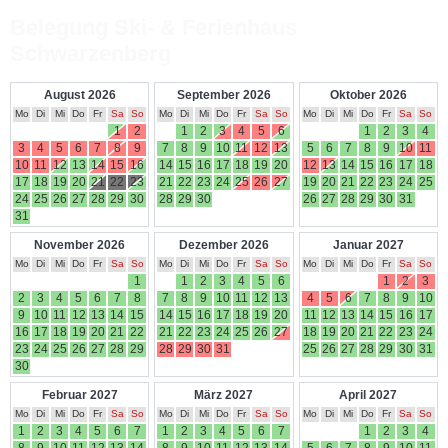
Belegung Ski- & Ferienhaus
Schwarzenberg
August 2026
September 2026
Oktober 2026
Mo
Di
Mi
Do
Fr
Sa
So
Mo
Di
Mi
Do
Fr
Sa
So
Mo
Di
Mi
Do
Fr
Sa
So
1
2
1
2
3
4
5
6
1
2
3
4
3
4
5
6
7
8
9
7
8
9
10
11
12
13
5
6
7
8
9
10
11
10
11
12
13
14
15
16
14
15
16
17
18
19
20
12
13
14
15
16
17
18
17
18
19
20
21
22
23
21
22
23
24
25
26
27
19
20
21
22
23
24
25
24
25
26
27
28
29
30
28
29
30
26
27
28
29
30
31
31
November 2026
Dezember 2026
Januar 2027
Mo
Di
Mi
Do
Fr
Sa
So
Mo
Di
Mi
Do
Fr
Sa
So
Mo
Di
Mi
Do
Fr
Sa
So
1
1
2
3
4
5
6
1
2
3
2
3
4
5
6
7
8
7
8
9
10
11
12
13
4
5
6
7
8
9
10
9
10
11
12
13
14
15
14
15
16
17
18
19
20
11
12
13
14
15
16
17
16
17
18
19
20
21
22
21
22
23
24
25
26
27
18
19
20
21
22
23
24
23
24
25
26
27
28
29
28
29
30
31
25
26
27
28
29
30
31
30
Februar 2027
März 2027
April 2027
Mo
Di
Mi
Do
Fr
Sa
So
Mo
Di
Mi
Do
Fr
Sa
So
Mo
Di
Mi
Do
Fr
Sa
So
1
2
3
4
5
6
7
1
2
3
4
5
6
7
1
2
3
4