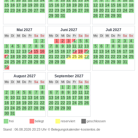
8
9
10
11
12
13
14
8
9
10
11
12
13
14
5
6
7
8
9
10
11
15
16
17
18
19
20
21
15
16
17
18
19
20
21
12
13
14
15
16
17
18
22
23
24
25
26
27
28
22
23
24
25
26
27
28
19
20
21
22
23
24
25
29
30
31
26
27
28
29
30
Mai 2027
Juni 2027
Juli 2027
Mo
Di
Mi
Do
Fr
Sa
So
Mo
Di
Mi
Do
Fr
Sa
So
Mo
Di
Mi
Do
Fr
Sa
So
1
2
1
2
3
4
5
6
1
2
3
4
3
4
5
6
7
8
9
7
8
9
10
11
12
13
5
6
7
8
9
10
11
10
11
12
13
14
15
16
14
15
16
17
18
19
20
12
13
14
15
16
17
18
17
18
19
20
21
22
23
21
22
23
24
25
26
27
19
20
21
22
23
24
25
24
25
26
27
28
29
30
28
29
30
26
27
28
29
30
31
31
August 2027
September 2027
Mo
Di
Mi
Do
Fr
Sa
So
Mo
Di
Mi
Do
Fr
Sa
So
1
1
2
3
4
5
2
3
4
5
6
7
8
6
7
8
9
10
11
12
9
10
11
12
13
14
15
13
14
15
16
17
18
19
16
17
18
19
20
21
22
20
21
22
23
24
25
26
23
24
25
26
27
28
29
27
28
29
30
30
31
frei
belegt
reserviert
geschlossen
Stand : 06.08.2026 20:23 Uhr
©
Belegungskalender-kostenlos.de