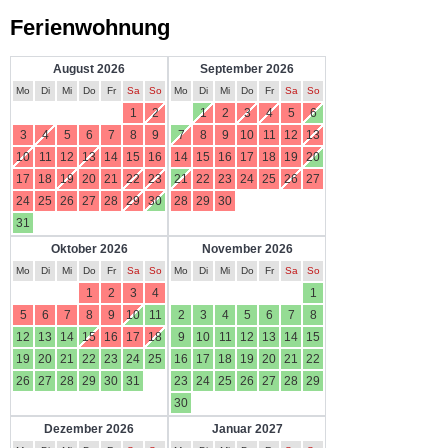
Ferienwohnung
August 2026
September 2026
Mo
Di
Mi
Do
Fr
Sa
So
Mo
Di
Mi
Do
Fr
Sa
So
1
2
1
2
3
4
5
6
3
4
5
6
7
8
9
7
8
9
10
11
12
13
10
11
12
13
14
15
16
14
15
16
17
18
19
20
17
18
19
20
21
22
23
21
22
23
24
25
26
27
24
25
26
27
28
29
30
28
29
30
31
Oktober 2026
November 2026
Mo
Di
Mi
Do
Fr
Sa
So
Mo
Di
Mi
Do
Fr
Sa
So
1
2
3
4
1
5
6
7
8
9
10
11
2
3
4
5
6
7
8
12
13
14
15
16
17
18
9
10
11
12
13
14
15
19
20
21
22
23
24
25
16
17
18
19
20
21
22
26
27
28
29
30
31
23
24
25
26
27
28
29
30
Dezember 2026
Januar 2027