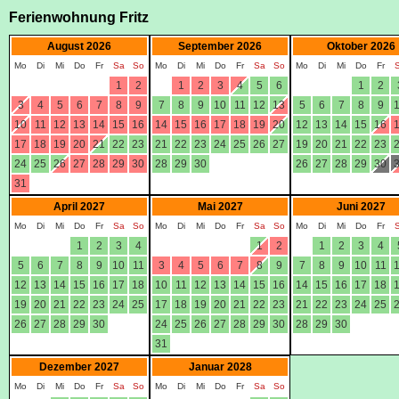
Ferienwohnung Fritz
August 2026
September 2026
Oktober 2026
Mo
Di
Mi
Do
Fr
Sa
So
Mo
Di
Mi
Do
Fr
Sa
So
Mo
Di
Mi
Do
Fr
1
2
1
2
3
4
5
6
1
2
3
4
5
6
7
8
9
7
8
9
10
11
12
13
5
6
7
8
9
10
11
12
13
14
15
16
14
15
16
17
18
19
20
12
13
14
15
16
17
18
19
20
21
22
23
21
22
23
24
25
26
27
19
20
21
22
23
24
25
26
27
28
29
30
28
29
30
26
27
28
29
30
31
April 2027
Mai 2027
Juni 2027
Mo
Di
Mi
Do
Fr
Sa
So
Mo
Di
Mi
Do
Fr
Sa
So
Mo
Di
Mi
Do
Fr
1
2
3
4
1
2
1
2
3
4
5
6
7
8
9
10
11
3
4
5
6
7
8
9
7
8
9
10
11
12
13
14
15
16
17
18
10
11
12
13
14
15
16
14
15
16
17
18
19
20
21
22
23
24
25
17
18
19
20
21
22
23
21
22
23
24
25
26
27
28
29
30
24
25
26
27
28
29
30
28
29
30
31
Dezember 2027
Januar 2028
Mo
Di
Mi
Do
Fr
Sa
So
Mo
Di
Mi
Do
Fr
Sa
So