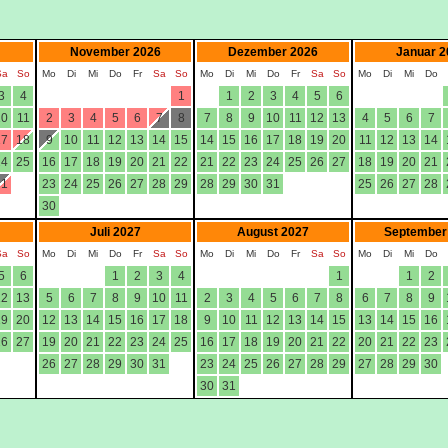
November 2026
Dezember 2026
Januar 2
Sa
So
Mo
Di
Mi
Do
Fr
Sa
So
Mo
Di
Mi
Do
Fr
Sa
So
Mo
Di
Mi
Do
3
4
1
1
2
3
4
5
6
10
11
2
3
4
5
6
7
8
7
8
9
10
11
12
13
4
5
6
7
17
18
9
10
11
12
13
14
15
14
15
16
17
18
19
20
11
12
13
14
24
25
16
17
18
19
20
21
22
21
22
23
24
25
26
27
18
19
20
21
31
23
24
25
26
27
28
29
28
29
30
31
25
26
27
28
30
Juli 2027
August 2027
September
Sa
So
Mo
Di
Mi
Do
Fr
Sa
So
Mo
Di
Mi
Do
Fr
Sa
So
Mo
Di
Mi
Do
5
6
1
2
3
4
1
1
2
12
13
5
6
7
8
9
10
11
2
3
4
5
6
7
8
6
7
8
9
19
20
12
13
14
15
16
17
18
9
10
11
12
13
14
15
13
14
15
16
26
27
19
20
21
22
23
24
25
16
17
18
19
20
21
22
20
21
22
23
26
27
28
29
30
31
23
24
25
26
27
28
29
27
28
29
30
30
31