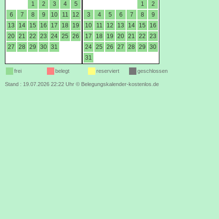
1
2
3
4
5
1
2
6
7
8
9
10
11
12
3
4
5
6
7
8
9
13
14
15
16
17
18
19
10
11
12
13
14
15
16
20
21
22
23
24
25
26
17
18
19
20
21
22
23
27
28
29
30
31
24
25
26
27
28
29
30
31
frei
belegt
reserviert
geschlossen
Stand : 19.07.2026 22:22 Uhr
©
Belegungskalender-kostenlos.de