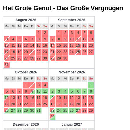
Het Grote Genot - Das Große Vergnügen
August 2026
September 2026
Mo
Di
Mi
Do
Fr
Sa
So
Mo
Di
Mi
Do
Fr
Sa
So
1
2
1
2
3
4
5
6
3
4
5
6
7
8
9
7
8
9
10
11
12
13
10
11
12
13
14
15
16
14
15
16
17
18
19
20
17
18
19
20
21
22
23
21
22
23
24
25
26
27
24
25
26
27
28
29
30
28
29
30
31
Oktober 2026
November 2026
Mo
Di
Mi
Do
Fr
Sa
So
Mo
Di
Mi
Do
Fr
Sa
So
1
2
3
4
1
5
6
7
8
9
10
11
2
3
4
5
6
7
8
12
13
14
15
16
17
18
9
10
11
12
13
14
15
19
20
21
22
23
24
25
16
17
18
19
20
21
22
26
27
28
29
30
31
23
24
25
26
27
28
29
30
Dezember 2026
Januar 2027