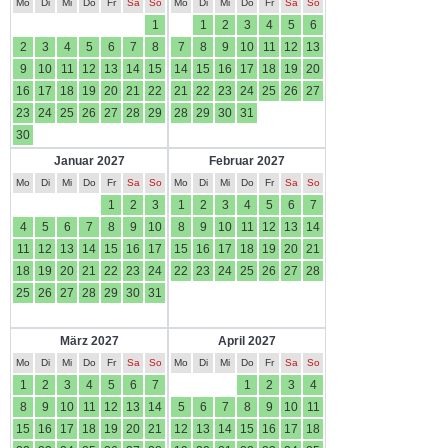
Mo
Di
Mi
Do
Fr
Sa
So
Mo
Di
Mi
Do
Fr
Sa
So
1
1
2
3
4
5
6
2
3
4
5
6
7
8
7
8
9
10
11
12
13
9
10
11
12
13
14
15
14
15
16
17
18
19
20
16
17
18
19
20
21
22
21
22
23
24
25
26
27
23
24
25
26
27
28
29
28
29
30
31
30
Januar 2027
Februar 2027
Mo
Di
Mi
Do
Fr
Sa
So
Mo
Di
Mi
Do
Fr
Sa
So
1
2
3
1
2
3
4
5
6
7
4
5
6
7
8
9
10
8
9
10
11
12
13
14
11
12
13
14
15
16
17
15
16
17
18
19
20
21
18
19
20
21
22
23
24
22
23
24
25
26
27
28
25
26
27
28
29
30
31
März 2027
April 2027
Mo
Di
Mi
Do
Fr
Sa
So
Mo
Di
Mi
Do
Fr
Sa
So
1
2
3
4
5
6
7
1
2
3
4
8
9
10
11
12
13
14
5
6
7
8
9
10
11
15
16
17
18
19
20
21
12
13
14
15
16
17
18