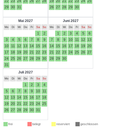
22
23
24
25
26
27
28
19
20
21
22
23
24
25
29
30
31
26
27
28
29
30
Mai 2027
Juni 2027
Mo
Di
Mi
Do
Fr
Sa
So
Mo
Di
Mi
Do
Fr
Sa
So
1
2
1
2
3
4
5
6
3
4
5
6
7
8
9
7
8
9
10
11
12
13
10
11
12
13
14
15
16
14
15
16
17
18
19
20
17
18
19
20
21
22
23
21
22
23
24
25
26
27
24
25
26
27
28
29
30
28
29
30
31
Juli 2027
Mo
Di
Mi
Do
Fr
Sa
So
1
2
3
4
5
6
7
8
9
10
11
12
13
14
15
16
17
18
19
20
21
22
23
24
25
26
27
28
29
30
31
frei
belegt
reserviert
geschlossen