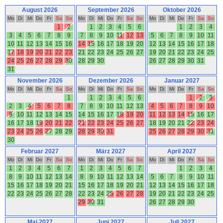
August 2026
September 2026
Oktober 2026
Mo
Di
Mi
Do
Fr
Sa
So
Mo
Di
Mi
Do
Fr
Sa
So
Mo
Di
Mi
Do
Fr
Sa
So
1
2
1
2
3
4
5
6
1
2
3
4
3
4
5
6
7
8
9
7
8
9
10
11
12
13
5
6
7
8
9
10
11
10
11
12
13
14
15
16
14
15
16
17
18
19
20
12
13
14
15
16
17
18
17
18
19
20
21
22
23
21
22
23
24
25
26
27
19
20
21
22
23
24
25
24
25
26
27
28
29
30
28
29
30
26
27
28
29
30
31
31
November 2026
Dezember 2026
Januar 2027
Mo
Di
Mi
Do
Fr
Sa
So
Mo
Di
Mi
Do
Fr
Sa
So
Mo
Di
Mi
Do
Fr
Sa
So
1
1
2
3
4
5
6
1
2
3
2
3
4
5
6
7
8
7
8
9
10
11
12
13
4
5
6
7
8
9
10
9
10
11
12
13
14
15
14
15
16
17
18
19
20
11
12
13
14
15
16
17
16
17
18
19
20
21
22
21
22
23
24
25
26
27
18
19
20
21
22
23
24
23
24
25
26
27
28
29
28
29
30
31
25
26
27
28
29
30
31
30
Februar 2027
März 2027
April 2027
Mo
Di
Mi
Do
Fr
Sa
So
Mo
Di
Mi
Do
Fr
Sa
So
Mo
Di
Mi
Do
Fr
Sa
So
1
2
3
4
5
6
7
1
2
3
4
5
6
7
1
2
3
4
8
9
10
11
12
13
14
8
9
10
11
12
13
14
5
6
7
8
9
10
11
15
16
17
18
19
20
21
15
16
17
18
19
20
21
12
13
14
15
16
17
18
22
23
24
25
26
27
28
22
23
24
25
26
27
28
19
20
21
22
23
24
25
29
30
31
26
27
28
29
30
Mai 2027
Juni 2027
Juli 2027