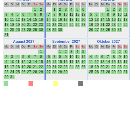
Mo
Di
Mi
Do
Fr
Sa
So
Mo
Di
Mi
Do
Fr
Sa
So
Mo
Di
Mi
Do
Fr
Sa
So
1
2
1
2
3
4
5
6
1
2
3
4
3
4
5
6
7
8
9
7
8
9
10
11
12
13
5
6
7
8
9
10
11
10
11
12
13
14
15
16
14
15
16
17
18
19
20
12
13
14
15
16
17
18
17
18
19
20
21
22
23
21
22
23
24
25
26
27
19
20
21
22
23
24
25
24
25
26
27
28
29
30
28
29
30
26
27
28
29
30
31
31
August 2027
September 2027
Oktober 2027
Mo
Di
Mi
Do
Fr
Sa
So
Mo
Di
Mi
Do
Fr
Sa
So
Mo
Di
Mi
Do
Fr
Sa
So
1
1
2
3
4
5
1
2
3
2
3
4
5
6
7
8
6
7
8
9
10
11
12
4
5
6
7
8
9
10
9
10
11
12
13
14
15
13
14
15
16
17
18
19
11
12
13
14
15
16
17
16
17
18
19
20
21
22
20
21
22
23
24
25
26
18
19
20
21
22
23
24
23
24
25
26
27
28
29
27
28
29
30
25
26
27
28
29
30
31
30
31
frei
belegt
reserviert
geschlossen
Stand : 08.07.2026 08:59 Uhr
©
Belegungskalender-kostenlos.de