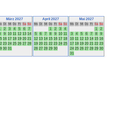
März 2027
April 2027
Mai 2027
o
Di
Mi
Do
Fr
Sa
So
Mo
Di
Mi
Do
Fr
Sa
So
Mo
Di
Mi
Do
Fr
Sa
So
1
2
3
4
5
6
7
1
2
3
4
1
2
8
9
10
11
12
13
14
5
6
7
8
9
10
11
3
4
5
6
7
8
9
5
16
17
18
19
20
21
12
13
14
15
16
17
18
10
11
12
13
14
15
16
2
23
24
25
26
27
28
19
20
21
22
23
24
25
17
18
19
20
21
22
23
9
30
31
26
27
28
29
30
24
25
26
27
28
29
30
31