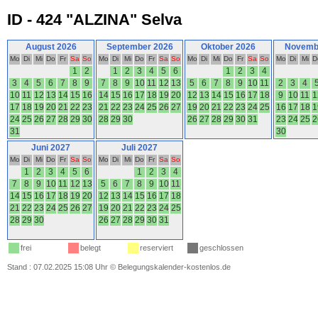
ID - 424 "ALZINA" Selva
August 2026
September 2026
Oktober 2026
Novemb
Mo
Di
Mi
Do
Fr
Sa
So
Mo
Di
Mi
Do
Fr
Sa
So
Mo
Di
Mi
Do
Fr
Sa
So
Mo
Di
Mi
D
1
2
1
2
3
4
5
6
1
2
3
4
3
4
5
6
7
8
9
7
8
9
10
11
12
13
5
6
7
8
9
10
11
2
3
4
10
11
12
13
14
15
16
14
15
16
17
18
19
20
12
13
14
15
16
17
18
9
10
11
1
17
18
19
20
21
22
23
21
22
23
24
25
26
27
19
20
21
22
23
24
25
16
17
18
1
24
25
26
27
28
29
30
28
29
30
26
27
28
29
30
31
23
24
25
2
31
30
Juni 2027
Juli 2027
Mo
Di
Mi
Do
Fr
Sa
So
Mo
Di
Mi
Do
Fr
Sa
So
1
2
3
4
5
6
1
2
3
4
7
8
9
10
11
12
13
5
6
7
8
9
10
11
14
15
16
17
18
19
20
12
13
14
15
16
17
18
21
22
23
24
25
26
27
19
20
21
22
23
24
25
28
29
30
26
27
28
29
30
31
frei
belegt
reserviert
geschlossen
Stand : 07.02.2025 15:08 Uhr
©
Belegungskalender-kostenlos.de