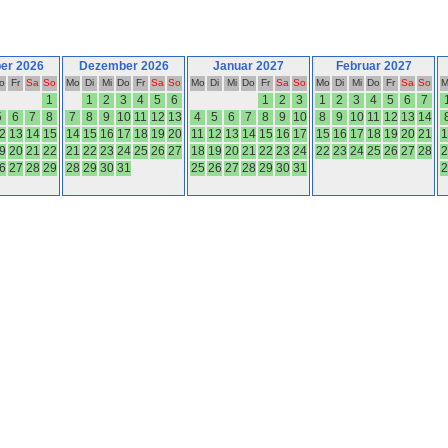
er 2026
Dezember 2026
Januar 2027
Februar 2027
o
Fr
Sa
So
Mo
Di
Mi
Do
Fr
Sa
So
Mo
Di
Mi
Do
Fr
Sa
So
Mo
Di
Mi
Do
Fr
Sa
So
M
1
1
2
3
4
5
6
1
2
3
1
2
3
4
5
6
7
5
6
7
8
7
8
9
10
11
12
13
4
5
6
7
8
9
10
8
9
10
11
12
13
14
2
13
14
15
14
15
16
17
18
19
20
11
12
13
14
15
16
17
15
16
17
18
19
20
21
1
9
20
21
22
21
22
23
24
25
26
27
18
19
20
21
22
23
24
22
23
24
25
26
27
28
2
6
27
28
29
28
29
30
31
25
26
27
28
29
30
31
2