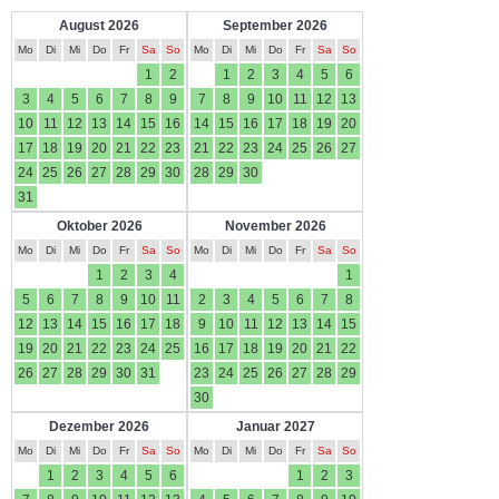
August 2026
September 2026
Mo
Di
Mi
Do
Fr
Sa
So
Mo
Di
Mi
Do
Fr
Sa
So
1
2
1
2
3
4
5
6
3
4
5
6
7
8
9
7
8
9
10
11
12
13
10
11
12
13
14
15
16
14
15
16
17
18
19
20
17
18
19
20
21
22
23
21
22
23
24
25
26
27
24
25
26
27
28
29
30
28
29
30
31
Oktober 2026
November 2026
Mo
Di
Mi
Do
Fr
Sa
So
Mo
Di
Mi
Do
Fr
Sa
So
1
2
3
4
1
5
6
7
8
9
10
11
2
3
4
5
6
7
8
12
13
14
15
16
17
18
9
10
11
12
13
14
15
19
20
21
22
23
24
25
16
17
18
19
20
21
22
26
27
28
29
30
31
23
24
25
26
27
28
29
30
Dezember 2026
Januar 2027
Mo
Di
Mi
Do
Fr
Sa
So
Mo
Di
Mi
Do
Fr
Sa
So
1
2
3
4
5
6
1
2
3