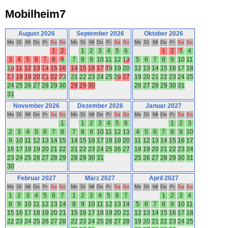
Mobilheim7
August 2026
September 2026
Oktober 2026
Mo
Di
Mi
Do
Fr
Sa
So
Mo
Di
Mi
Do
Fr
Sa
So
Mo
Di
Mi
Do
Fr
Sa
So
1
2
1
2
3
4
5
6
1
2
3
4
3
4
5
6
7
8
9
7
8
9
10
11
12
13
5
6
7
8
9
10
11
10
11
12
13
14
15
16
14
15
16
17
18
19
20
12
13
14
15
16
17
18
17
18
19
20
21
22
23
21
22
23
24
25
26
27
19
20
21
22
23
24
25
24
25
26
27
28
29
30
28
29
30
26
27
28
29
30
31
31
November 2026
Dezember 2026
Januar 2027
Mo
Di
Mi
Do
Fr
Sa
So
Mo
Di
Mi
Do
Fr
Sa
So
Mo
Di
Mi
Do
Fr
Sa
So
1
1
2
3
4
5
6
1
2
3
2
3
4
5
6
7
8
7
8
9
10
11
12
13
4
5
6
7
8
9
10
9
10
11
12
13
14
15
14
15
16
17
18
19
20
11
12
13
14
15
16
17
16
17
18
19
20
21
22
21
22
23
24
25
26
27
18
19
20
21
22
23
24
23
24
25
26
27
28
29
28
29
30
31
25
26
27
28
29
30
31
30
Februar 2027
März 2027
April 2027
Mo
Di
Mi
Do
Fr
Sa
So
Mo
Di
Mi
Do
Fr
Sa
So
Mo
Di
Mi
Do
Fr
Sa
So
1
2
3
4
5
6
7
1
2
3
4
5
6
7
1
2
3
4
8
9
10
11
12
13
14
8
9
10
11
12
13
14
5
6
7
8
9
10
11
15
16
17
18
19
20
21
15
16
17
18
19
20
21
12
13
14
15
16
17
18
22
23
24
25
26
27
28
22
23
24
25
26
27
28
19
20
21
22
23
24
25