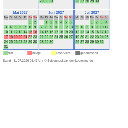
29
30
31
26
27
28
29
30
Mai 2027
Juni 2027
Juli 2027
Mo
Di
Mi
Do
Fr
Sa
So
Mo
Di
Mi
Do
Fr
Sa
So
Mo
Di
Mi
Do
Fr
Sa
So
1
2
1
2
3
4
5
6
1
2
3
4
3
4
5
6
7
8
9
7
8
9
10
11
12
13
5
6
7
8
9
10
11
10
11
12
13
14
15
16
14
15
16
17
18
19
20
12
13
14
15
16
17
18
17
18
19
20
21
22
23
21
22
23
24
25
26
27
19
20
21
22
23
24
25
24
25
26
27
28
29
30
28
29
30
26
27
28
29
30
31
31
frei
belegt
reserviert
geschlossen
Stand : 31.07.2026 08:47 Uhr
©
Belegungskalender-kostenlos.de