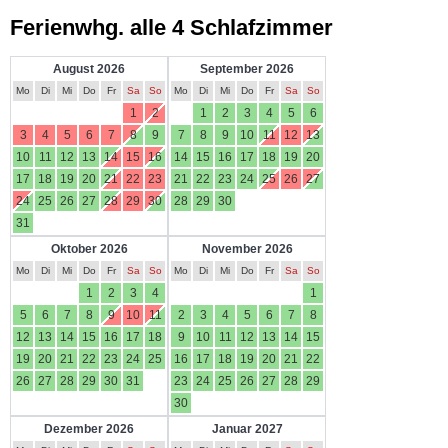
Ferienwhg. alle 4 Schlafzimmer
August 2026
September 2026
Mo
Di
Mi
Do
Fr
Sa
So
Mo
Di
Mi
Do
Fr
Sa
So
1
2
1
2
3
4
5
6
3
4
5
6
7
8
9
7
8
9
10
11
12
13
10
11
12
13
14
15
16
14
15
16
17
18
19
20
17
18
19
20
21
22
23
21
22
23
24
25
26
27
24
25
26
27
28
29
30
28
29
30
31
Oktober 2026
November 2026
Mo
Di
Mi
Do
Fr
Sa
So
Mo
Di
Mi
Do
Fr
Sa
So
1
2
3
4
1
5
6
7
8
9
10
11
2
3
4
5
6
7
8
12
13
14
15
16
17
18
9
10
11
12
13
14
15
19
20
21
22
23
24
25
16
17
18
19
20
21
22
26
27
28
29
30
31
23
24
25
26
27
28
29
30
Dezember 2026
Januar 2027