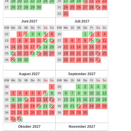
19
20
21
22
23
24
25
17
18
19
20
21
22
23
16
20
26
27
28
29
30
24
25
26
27
28
29
30
17
21
31
22
Juni 2027
Juli 2027
KW
Mo
Di
Mi
Do
Fr
Sa
So
KW
Mo
Di
Mi
Do
Fr
Sa
So
1
2
3
4
5
6
1
2
3
4
22
26
7
8
9
10
11
12
13
5
6
7
8
9
10
11
23
27
14
15
16
17
18
19
20
12
13
14
15
16
17
18
24
28
21
22
23
24
25
26
27
19
20
21
22
23
24
25
25
29
28
29
30
26
27
28
29
30
31
26
30
August 2027
September 2027
KW
Mo
Di
Mi
Do
Fr
Sa
So
KW
Mo
Di
Mi
Do
Fr
Sa
So
1
1
2
3
4
5
30
35
2
3
4
5
6
7
8
6
7
8
9
10
11
12
31
36
9
10
11
12
13
14
15
13
14
15
16
17
18
19
32
37
16
17
18
19
20
21
22
20
21
22
23
24
25
26
33
38
23
24
25
26
27
28
29
27
28
29
30
34
39
30
31
35
Oktober 2027
November 2027