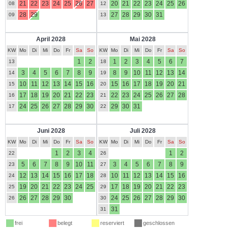
21
22
23
24
25
26
27
20
21
22
23
24
25
26
08
12
28
29
27
28
29
30
31
09
13
April 2028
Mai 2028
KW
Mo
Di
Mi
Do
Fr
Sa
So
KW
Mo
Di
Mi
Do
Fr
Sa
So
1
2
1
2
3
4
5
6
7
13
18
3
4
5
6
7
8
9
8
9
10
11
12
13
14
14
19
10
11
12
13
14
15
16
15
16
17
18
19
20
21
15
20
17
18
19
20
21
22
23
22
23
24
25
26
27
28
16
21
24
25
26
27
28
29
30
29
30
31
17
22
Juni 2028
Juli 2028
KW
Mo
Di
Mi
Do
Fr
Sa
So
KW
Mo
Di
Mi
Do
Fr
Sa
So
1
2
3
4
1
2
22
26
5
6
7
8
9
10
11
3
4
5
6
7
8
9
23
27
12
13
14
15
16
17
18
10
11
12
13
14
15
16
24
28
19
20
21
22
23
24
25
17
18
19
20
21
22
23
25
29
26
27
28
29
30
24
25
26
27
28
29
30
26
30
31
31
frei
belegt
reserviert
geschlossen