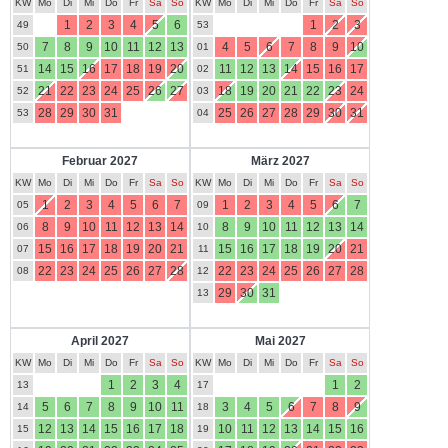
KW
Mo
Di
Mi
Do
Fr
Sa
So
KW
Mo
Di
Mi
Do
Fr
Sa
So
1
2
3
4
5
6
1
2
3
49
53
7
8
9
10
11
12
13
4
5
6
7
8
9
10
50
01
14
15
16
17
18
19
20
11
12
13
14
15
16
17
51
02
21
22
23
24
25
26
27
18
19
20
21
22
23
24
52
03
28
29
30
31
25
26
27
28
29
30
31
53
04
Februar 2027
März 2027
KW
Mo
Di
Mi
Do
Fr
Sa
So
KW
Mo
Di
Mi
Do
Fr
Sa
So
1
2
3
4
5
6
7
1
2
3
4
5
6
7
05
09
8
9
10
11
12
13
14
8
9
10
11
12
13
14
06
10
15
16
17
18
19
20
21
15
16
17
18
19
20
21
07
11
22
23
24
25
26
27
28
22
23
24
25
26
27
28
08
12
29
30
31
13
April 2027
Mai 2027
KW
Mo
Di
Mi
Do
Fr
Sa
So
KW
Mo
Di
Mi
Do
Fr
Sa
So
1
2
3
4
1
2
13
17
5
6
7
8
9
10
11
3
4
5
6
7
8
9
14
18
12
13
14
15
16
17
18
10
11
12
13
14
15
16
15
19