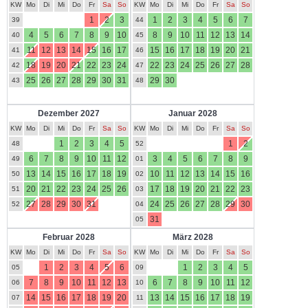
KW
Mo
Di
Mi
Do
Fr
Sa
So
KW
Mo
Di
Mi
Do
Fr
Sa
So
1
2
3
1
2
3
4
5
6
7
39
44
4
5
6
7
8
9
10
8
9
10
11
12
13
14
40
45
11
12
13
14
15
16
17
15
16
17
18
19
20
21
41
46
18
19
20
21
22
23
24
22
23
24
25
26
27
28
42
47
25
26
27
28
29
30
31
29
30
43
48
Dezember 2027
Januar 2028
KW
Mo
Di
Mi
Do
Fr
Sa
So
KW
Mo
Di
Mi
Do
Fr
Sa
So
1
2
3
4
5
1
2
48
52
6
7
8
9
10
11
12
3
4
5
6
7
8
9
49
01
13
14
15
16
17
18
19
10
11
12
13
14
15
16
50
02
20
21
22
23
24
25
26
17
18
19
20
21
22
23
51
03
27
28
29
30
31
24
25
26
27
28
29
30
52
04
31
05
Februar 2028
März 2028
KW
Mo
Di
Mi
Do
Fr
Sa
So
KW
Mo
Di
Mi
Do
Fr
Sa
So
1
2
3
4
5
6
1
2
3
4
5
05
09
7
8
9
10
11
12
13
6
7
8
9
10
11
12
06
10
14
15
16
17
18
19
20
13
14
15
16
17
18
19
07
11