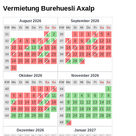
Vermietung Burehuesli Axalp
August 2026
September 2026
KW
Mo
Di
Mi
Do
Fr
Sa
So
KW
Mo
Di
Mi
Do
Fr
Sa
So
1
2
1
2
3
4
5
6
31
36
3
4
5
6
7
8
9
7
8
9
10
11
12
13
32
37
10
11
12
13
14
15
16
14
15
16
17
18
19
20
33
38
17
18
19
20
21
22
23
21
22
23
24
25
26
27
34
39
24
25
26
27
28
29
30
28
29
30
35
40
31
36
Oktober 2026
November 2026
KW
Mo
Di
Mi
Do
Fr
Sa
So
KW
Mo
Di
Mi
Do
Fr
Sa
So
1
2
3
4
1
40
44
5
6
7
8
9
10
11
2
3
4
5
6
7
8
41
45
12
13
14
15
16
17
18
9
10
11
12
13
14
15
42
46
19
20
21
22
23
24
25
16
17
18
19
20
21
22
43
47
26
27
28
29
30
31
23
24
25
26
27
28
29
44
48
30
49
Dezember 2026
Januar 2027