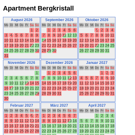
Apartment Bergkristall
August 2026
September 2026
Oktober 2026
Mo
Di
Mi
Do
Fr
Sa
So
Mo
Di
Mi
Do
Fr
Sa
So
Mo
Di
Mi
Do
Fr
Sa
So
1
2
1
2
3
4
5
6
1
2
3
4
3
4
5
6
7
8
9
7
8
9
10
11
12
13
5
6
7
8
9
10
11
10
11
12
13
14
15
16
14
15
16
17
18
19
20
12
13
14
15
16
17
18
17
18
19
20
21
22
23
21
22
23
24
25
26
27
19
20
21
22
23
24
25
24
25
26
27
28
29
30
28
29
30
26
27
28
29
30
31
31
November 2026
Dezember 2026
Januar 2027
Mo
Di
Mi
Do
Fr
Sa
So
Mo
Di
Mi
Do
Fr
Sa
So
Mo
Di
Mi
Do
Fr
Sa
So
1
1
2
3
4
5
6
1
2
3
2
3
4
5
6
7
8
7
8
9
10
11
12
13
4
5
6
7
8
9
10
9
10
11
12
13
14
15
14
15
16
17
18
19
20
11
12
13
14
15
16
17
16
17
18
19
20
21
22
21
22
23
24
25
26
27
18
19
20
21
22
23
24
23
24
25
26
27
28
29
28
29
30
31
25
26
27
28
29
30
31
30
Februar 2027
März 2027
April 2027
Mo
Di
Mi
Do
Fr
Sa
So
Mo
Di
Mi
Do
Fr
Sa
So
Mo
Di
Mi
Do
Fr
Sa
So
1
2
3
4
5
6
7
1
2
3
4
5
6
7
1
2
3
4
8
9
10
11
12
13
14
8
9
10
11
12
13
14
5
6
7
8
9
10
11
15
16
17
18
19
20
21
15
16
17
18
19
20
21
12
13
14
15
16
17
18
22
23
24
25
26
27
28
22
23
24
25
26
27
28
19
20
21
22
23
24
25