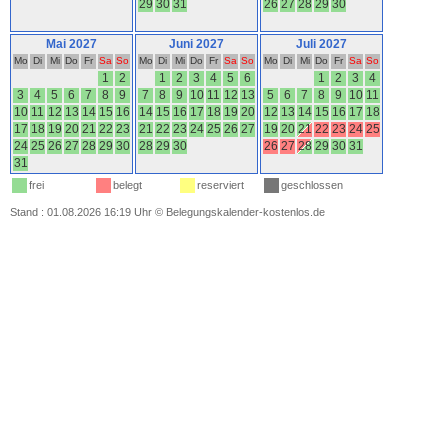
29
30
31
26
27
28
29
30
Mai 2027
Juni 2027
Juli 2027
Mo
Di
Mi
Do
Fr
Sa
So
Mo
Di
Mi
Do
Fr
Sa
So
Mo
Di
Mi
Do
Fr
Sa
So
1
2
1
2
3
4
5
6
1
2
3
4
3
4
5
6
7
8
9
7
8
9
10
11
12
13
5
6
7
8
9
10
11
10
11
12
13
14
15
16
14
15
16
17
18
19
20
12
13
14
15
16
17
18
17
18
19
20
21
22
23
21
22
23
24
25
26
27
19
20
21
22
23
24
25
24
25
26
27
28
29
30
28
29
30
26
27
28
29
30
31
31
frei
belegt
reserviert
geschlossen
Stand : 01.08.2026 16:19 Uhr
©
Belegungskalender-kostenlos.de