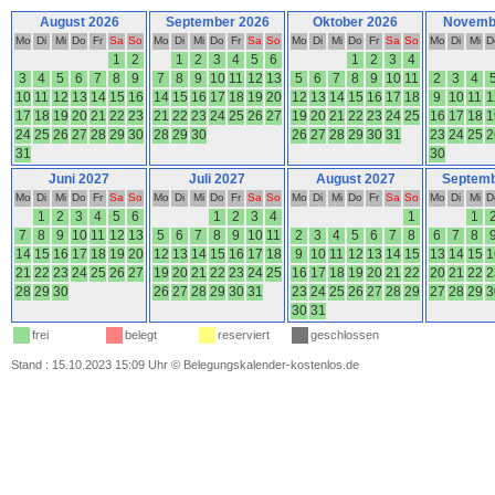
August 2026
September 2026
Oktober 2026
Novemb
Mo
Di
Mi
Do
Fr
Sa
So
Mo
Di
Mi
Do
Fr
Sa
So
Mo
Di
Mi
Do
Fr
Sa
So
Mo
Di
Mi
D
1
2
1
2
3
4
5
6
1
2
3
4
3
4
5
6
7
8
9
7
8
9
10
11
12
13
5
6
7
8
9
10
11
2
3
4
10
11
12
13
14
15
16
14
15
16
17
18
19
20
12
13
14
15
16
17
18
9
10
11
1
17
18
19
20
21
22
23
21
22
23
24
25
26
27
19
20
21
22
23
24
25
16
17
18
1
24
25
26
27
28
29
30
28
29
30
26
27
28
29
30
31
23
24
25
2
31
30
Juni 2027
Juli 2027
August 2027
Septemb
Mo
Di
Mi
Do
Fr
Sa
So
Mo
Di
Mi
Do
Fr
Sa
So
Mo
Di
Mi
Do
Fr
Sa
So
Mo
Di
Mi
D
1
2
3
4
5
6
1
2
3
4
1
1
7
8
9
10
11
12
13
5
6
7
8
9
10
11
2
3
4
5
6
7
8
6
7
8
14
15
16
17
18
19
20
12
13
14
15
16
17
18
9
10
11
12
13
14
15
13
14
15
1
21
22
23
24
25
26
27
19
20
21
22
23
24
25
16
17
18
19
20
21
22
20
21
22
2
28
29
30
26
27
28
29
30
31
23
24
25
26
27
28
29
27
28
29
3
30
31
frei
belegt
reserviert
geschlossen
Stand : 15.10.2023 15:09 Uhr
©
Belegungskalender-kostenlos.de