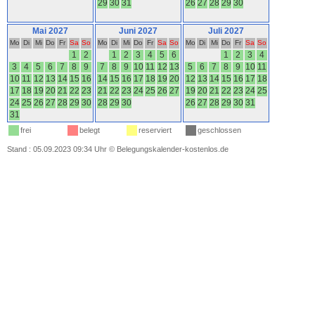
29
30
31
26
27
28
29
30
Mai 2027
Juni 2027
Juli 2027
Mo
Di
Mi
Do
Fr
Sa
So
Mo
Di
Mi
Do
Fr
Sa
So
Mo
Di
Mi
Do
Fr
Sa
So
1
2
1
2
3
4
5
6
1
2
3
4
3
4
5
6
7
8
9
7
8
9
10
11
12
13
5
6
7
8
9
10
11
10
11
12
13
14
15
16
14
15
16
17
18
19
20
12
13
14
15
16
17
18
17
18
19
20
21
22
23
21
22
23
24
25
26
27
19
20
21
22
23
24
25
24
25
26
27
28
29
30
28
29
30
26
27
28
29
30
31
31
frei
belegt
reserviert
geschlossen
Stand : 05.09.2023 09:34 Uhr
©
Belegungskalender-kostenlos.de