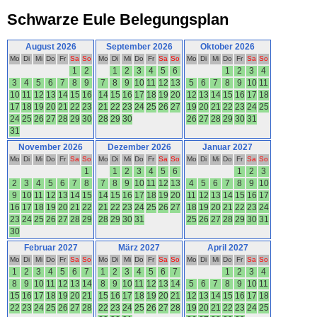
Schwarze Eule Belegungsplan
August 2026
September 2026
Oktober 2026
Mo
Di
Mi
Do
Fr
Sa
So
Mo
Di
Mi
Do
Fr
Sa
So
Mo
Di
Mi
Do
Fr
Sa
So
1
2
1
2
3
4
5
6
1
2
3
4
3
4
5
6
7
8
9
7
8
9
10
11
12
13
5
6
7
8
9
10
11
10
11
12
13
14
15
16
14
15
16
17
18
19
20
12
13
14
15
16
17
18
17
18
19
20
21
22
23
21
22
23
24
25
26
27
19
20
21
22
23
24
25
24
25
26
27
28
29
30
28
29
30
26
27
28
29
30
31
31
November 2026
Dezember 2026
Januar 2027
Mo
Di
Mi
Do
Fr
Sa
So
Mo
Di
Mi
Do
Fr
Sa
So
Mo
Di
Mi
Do
Fr
Sa
So
1
1
2
3
4
5
6
1
2
3
2
3
4
5
6
7
8
7
8
9
10
11
12
13
4
5
6
7
8
9
10
9
10
11
12
13
14
15
14
15
16
17
18
19
20
11
12
13
14
15
16
17
16
17
18
19
20
21
22
21
22
23
24
25
26
27
18
19
20
21
22
23
24
23
24
25
26
27
28
29
28
29
30
31
25
26
27
28
29
30
31
30
Februar 2027
März 2027
April 2027
Mo
Di
Mi
Do
Fr
Sa
So
Mo
Di
Mi
Do
Fr
Sa
So
Mo
Di
Mi
Do
Fr
Sa
So
1
2
3
4
5
6
7
1
2
3
4
5
6
7
1
2
3
4
8
9
10
11
12
13
14
8
9
10
11
12
13
14
5
6
7
8
9
10
11
15
16
17
18
19
20
21
15
16
17
18
19
20
21
12
13
14
15
16
17
18
22
23
24
25
26
27
28
22
23
24
25
26
27
28
19
20
21
22
23
24
25