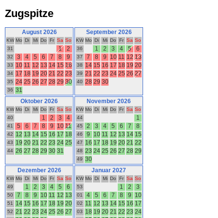
Zugspitze
August 2026
September 2026
KW
Mo
Di
Mi
Do
Fr
Sa
So
KW
Mo
Di
Mi
Do
Fr
Sa
So
1
2
1
2
3
4
5
6
31
36
3
4
5
6
7
8
9
7
8
9
10
11
12
13
32
37
10
11
12
13
14
15
16
14
15
16
17
18
19
20
33
38
17
18
19
20
21
22
23
21
22
23
24
25
26
27
34
39
24
25
26
27
28
29
30
28
29
30
35
40
31
36
Oktober 2026
November 2026
KW
Mo
Di
Mi
Do
Fr
Sa
So
KW
Mo
Di
Mi
Do
Fr
Sa
So
1
2
3
4
1
40
44
5
6
7
8
9
10
11
2
3
4
5
6
7
8
41
45
12
13
14
15
16
17
18
9
10
11
12
13
14
15
42
46
19
20
21
22
23
24
25
16
17
18
19
20
21
22
43
47
26
27
28
29
30
31
23
24
25
26
27
28
29
44
48
30
49
Dezember 2026
Januar 2027
KW
Mo
Di
Mi
Do
Fr
Sa
So
KW
Mo
Di
Mi
Do
Fr
Sa
So
1
2
3
4
5
6
1
2
3
49
53
7
8
9
10
11
12
13
4
5
6
7
8
9
10
50
01
14
15
16
17
18
19
20
11
12
13
14
15
16
17
51
02
21
22
23
24
25
26
27
18
19
20
21
22
23
24
52
03