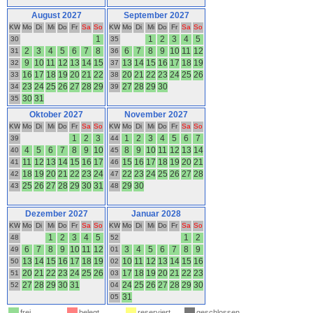
August 2027
September 2027
KW
Mo
Di
Mi
Do
Fr
Sa
So
KW
Mo
Di
Mi
Do
Fr
Sa
So
1
1
2
3
4
5
30
35
2
3
4
5
6
7
8
6
7
8
9
10
11
12
31
36
9
10
11
12
13
14
15
13
14
15
16
17
18
19
32
37
16
17
18
19
20
21
22
20
21
22
23
24
25
26
33
38
23
24
25
26
27
28
29
27
28
29
30
34
39
30
31
35
Oktober 2027
November 2027
KW
Mo
Di
Mi
Do
Fr
Sa
So
KW
Mo
Di
Mi
Do
Fr
Sa
So
1
2
3
1
2
3
4
5
6
7
39
44
4
5
6
7
8
9
10
8
9
10
11
12
13
14
40
45
11
12
13
14
15
16
17
15
16
17
18
19
20
21
41
46
18
19
20
21
22
23
24
22
23
24
25
26
27
28
42
47
25
26
27
28
29
30
31
29
30
43
48
Dezember 2027
Januar 2028
KW
Mo
Di
Mi
Do
Fr
Sa
So
KW
Mo
Di
Mi
Do
Fr
Sa
So
1
2
3
4
5
1
2
48
52
6
7
8
9
10
11
12
3
4
5
6
7
8
9
49
01
13
14
15
16
17
18
19
10
11
12
13
14
15
16
50
02
20
21
22
23
24
25
26
17
18
19
20
21
22
23
51
03
27
28
29
30
31
24
25
26
27
28
29
30
52
04
31
05
frei
belegt
reserviert
geschlossen