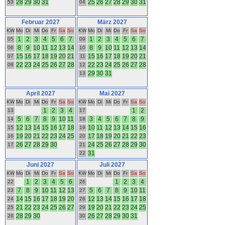
28
29
30
31
25
26
27
28
29
30
31
53
04
Februar 2027
März 2027
KW
Mo
Di
Mi
Do
Fr
Sa
So
KW
Mo
Di
Mi
Do
Fr
Sa
So
1
2
3
4
5
6
7
1
2
3
4
5
6
7
05
09
8
9
10
11
12
13
14
8
9
10
11
12
13
14
06
10
15
16
17
18
19
20
21
15
16
17
18
19
20
21
07
11
22
23
24
25
26
27
28
22
23
24
25
26
27
28
08
12
29
30
31
13
April 2027
Mai 2027
KW
Mo
Di
Mi
Do
Fr
Sa
So
KW
Mo
Di
Mi
Do
Fr
Sa
So
1
2
3
4
1
2
13
17
5
6
7
8
9
10
11
3
4
5
6
7
8
9
14
18
12
13
14
15
16
17
18
10
11
12
13
14
15
16
15
19
19
20
21
22
23
24
25
17
18
19
20
21
22
23
16
20
26
27
28
29
30
24
25
26
27
28
29
30
17
21
31
22
Juni 2027
Juli 2027
KW
Mo
Di
Mi
Do
Fr
Sa
So
KW
Mo
Di
Mi
Do
Fr
Sa
So
1
2
3
4
5
6
1
2
3
4
22
26
7
8
9
10
11
12
13
5
6
7
8
9
10
11
23
27
14
15
16
17
18
19
20
12
13
14
15
16
17
18
24
28
21
22
23
24
25
26
27
19
20
21
22
23
24
25
25
29
28
29
30
26
27
28
29
30
31
26
30