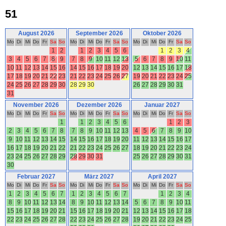
51
August 2026
September 2026
Oktober 2026
Mo
Di
Mi
Do
Fr
Sa
So
Mo
Di
Mi
Do
Fr
Sa
So
Mo
Di
Mi
Do
Fr
Sa
So
1
2
1
2
3
4
5
6
1
2
3
4
3
4
5
6
7
8
9
7
8
9
10
11
12
13
5
6
7
8
9
10
11
10
11
12
13
14
15
16
14
15
16
17
18
19
20
12
13
14
15
16
17
18
17
18
19
20
21
22
23
21
22
23
24
25
26
27
19
20
21
22
23
24
25
24
25
26
27
28
29
30
28
29
30
26
27
28
29
30
31
31
November 2026
Dezember 2026
Januar 2027
Mo
Di
Mi
Do
Fr
Sa
So
Mo
Di
Mi
Do
Fr
Sa
So
Mo
Di
Mi
Do
Fr
Sa
So
1
1
2
3
4
5
6
1
2
3
2
3
4
5
6
7
8
7
8
9
10
11
12
13
4
5
6
7
8
9
10
9
10
11
12
13
14
15
14
15
16
17
18
19
20
11
12
13
14
15
16
17
16
17
18
19
20
21
22
21
22
23
24
25
26
27
18
19
20
21
22
23
24
23
24
25
26
27
28
29
28
29
30
31
25
26
27
28
29
30
31
30
Februar 2027
März 2027
April 2027
Mo
Di
Mi
Do
Fr
Sa
So
Mo
Di
Mi
Do
Fr
Sa
So
Mo
Di
Mi
Do
Fr
Sa
So
1
2
3
4
5
6
7
1
2
3
4
5
6
7
1
2
3
4
8
9
10
11
12
13
14
8
9
10
11
12
13
14
5
6
7
8
9
10
11
15
16
17
18
19
20
21
15
16
17
18
19
20
21
12
13
14
15
16
17
18
22
23
24
25
26
27
28
22
23
24
25
26
27
28
19
20
21
22
23
24
25