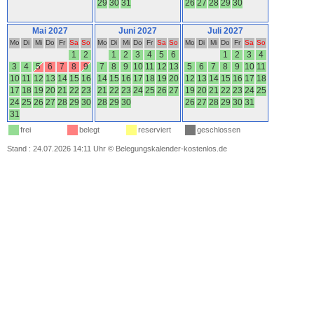
29
30
31
26
27
28
29
30
Mai 2027
Juni 2027
Juli 2027
Mo
Di
Mi
Do
Fr
Sa
So
Mo
Di
Mi
Do
Fr
Sa
So
Mo
Di
Mi
Do
Fr
Sa
So
1
2
1
2
3
4
5
6
1
2
3
4
3
4
5
6
7
8
9
7
8
9
10
11
12
13
5
6
7
8
9
10
11
10
11
12
13
14
15
16
14
15
16
17
18
19
20
12
13
14
15
16
17
18
17
18
19
20
21
22
23
21
22
23
24
25
26
27
19
20
21
22
23
24
25
24
25
26
27
28
29
30
28
29
30
26
27
28
29
30
31
31
frei
belegt
reserviert
geschlossen
Stand : 24.07.2026 14:11 Uhr
©
Belegungskalender-kostenlos.de