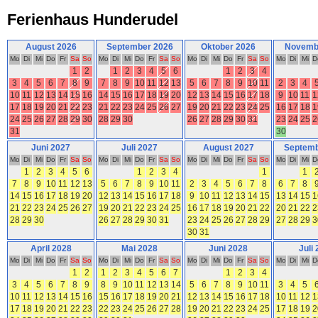
Ferienhaus Hunderudel
August 2026
September 2026
Oktober 2026
Novemb
Mo
Di
Mi
Do
Fr
Sa
So
Mo
Di
Mi
Do
Fr
Sa
So
Mo
Di
Mi
Do
Fr
Sa
So
Mo
Di
Mi
D
1
2
1
2
3
4
5
6
1
2
3
4
3
4
5
6
7
8
9
7
8
9
10
11
12
13
5
6
7
8
9
10
11
2
3
4
10
11
12
13
14
15
16
14
15
16
17
18
19
20
12
13
14
15
16
17
18
9
10
11
1
17
18
19
20
21
22
23
21
22
23
24
25
26
27
19
20
21
22
23
24
25
16
17
18
1
24
25
26
27
28
29
30
28
29
30
26
27
28
29
30
31
23
24
25
2
31
30
Juni 2027
Juli 2027
August 2027
Septemb
Mo
Di
Mi
Do
Fr
Sa
So
Mo
Di
Mi
Do
Fr
Sa
So
Mo
Di
Mi
Do
Fr
Sa
So
Mo
Di
Mi
D
1
2
3
4
5
6
1
2
3
4
1
1
7
8
9
10
11
12
13
5
6
7
8
9
10
11
2
3
4
5
6
7
8
6
7
8
14
15
16
17
18
19
20
12
13
14
15
16
17
18
9
10
11
12
13
14
15
13
14
15
1
21
22
23
24
25
26
27
19
20
21
22
23
24
25
16
17
18
19
20
21
22
20
21
22
2
28
29
30
26
27
28
29
30
31
23
24
25
26
27
28
29
27
28
29
3
30
31
April 2028
Mai 2028
Juni 2028
Juli
Mo
Di
Mi
Do
Fr
Sa
So
Mo
Di
Mi
Do
Fr
Sa
So
Mo
Di
Mi
Do
Fr
Sa
So
Mo
Di
Mi
D
1
2
1
2
3
4
5
6
7
1
2
3
4
3
4
5
6
7
8
9
8
9
10
11
12
13
14
5
6
7
8
9
10
11
3
4
5
10
11
12
13
14
15
16
15
16
17
18
19
20
21
12
13
14
15
16
17
18
10
11
12
1
17
18
19
20
21
22
23
22
23
24
25
26
27
28
19
20
21
22
23
24
25
17
18
19
2