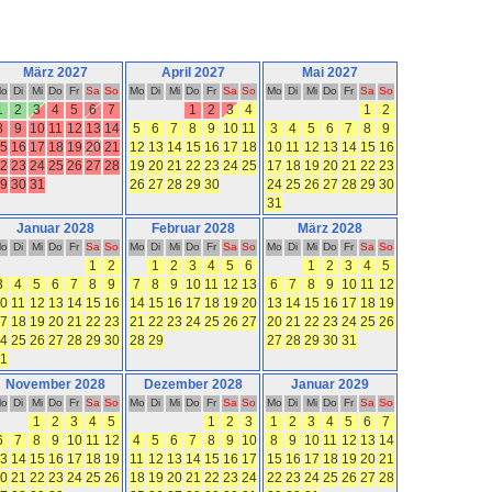
März 2027
April 2027
Mai 2027
o
Di
Mi
Do
Fr
Sa
So
Mo
Di
Mi
Do
Fr
Sa
So
Mo
Di
Mi
Do
Fr
Sa
So
1
2
3
4
5
6
7
1
2
3
4
1
2
8
9
10
11
12
13
14
5
6
7
8
9
10
11
3
4
5
6
7
8
9
5
16
17
18
19
20
21
12
13
14
15
16
17
18
10
11
12
13
14
15
16
2
23
24
25
26
27
28
19
20
21
22
23
24
25
17
18
19
20
21
22
23
9
30
31
26
27
28
29
30
24
25
26
27
28
29
30
31
Januar 2028
Februar 2028
März 2028
o
Di
Mi
Do
Fr
Sa
So
Mo
Di
Mi
Do
Fr
Sa
So
Mo
Di
Mi
Do
Fr
Sa
So
1
2
1
2
3
4
5
6
1
2
3
4
5
3
4
5
6
7
8
9
7
8
9
10
11
12
13
6
7
8
9
10
11
12
0
11
12
13
14
15
16
14
15
16
17
18
19
20
13
14
15
16
17
18
19
7
18
19
20
21
22
23
21
22
23
24
25
26
27
20
21
22
23
24
25
26
4
25
26
27
28
29
30
28
29
27
28
29
30
31
1
November 2028
Dezember 2028
Januar 2029
o
Di
Mi
Do
Fr
Sa
So
Mo
Di
Mi
Do
Fr
Sa
So
Mo
Di
Mi
Do
Fr
Sa
So
1
2
3
4
5
1
2
3
1
2
3
4
5
6
7
6
7
8
9
10
11
12
4
5
6
7
8
9
10
8
9
10
11
12
13
14
3
14
15
16
17
18
19
11
12
13
14
15
16
17
15
16
17
18
19
20
21
0
21
22
23
24
25
26
18
19
20
21
22
23
24
22
23
24
25
26
27
28