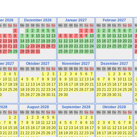
er 2026
Dezember 2026
Januar 2027
Februar 2027
o
Fr
Sa
So
Mo
Di
Mi
Do
Fr
Sa
So
Mo
Di
Mi
Do
Fr
Sa
So
Mo
Di
Mi
Do
Fr
Sa
So
M
1
1
2
3
4
5
6
1
2
3
1
2
3
4
5
6
7
5
6
7
8
7
8
9
10
11
12
13
4
5
6
7
8
9
10
8
9
10
11
12
13
14
2
13
14
15
14
15
16
17
18
19
20
11
12
13
14
15
16
17
15
16
17
18
19
20
21
1
9
20
21
22
21
22
23
24
25
26
27
18
19
20
21
22
23
24
22
23
24
25
26
27
28
2
6
27
28
29
28
29
30
31
25
26
27
28
29
30
31
2
er 2027
Oktober 2027
November 2027
Dezember 2027
o
Fr
Sa
So
Mo
Di
Mi
Do
Fr
Sa
So
Mo
Di
Mi
Do
Fr
Sa
So
Mo
Di
Mi
Do
Fr
Sa
So
M
2
3
4
5
1
2
3
1
2
3
4
5
6
7
1
2
3
4
5
9
10
11
12
4
5
6
7
8
9
10
8
9
10
11
12
13
14
6
7
8
9
10
11
12
6
17
18
19
11
12
13
14
15
16
17
15
16
17
18
19
20
21
13
14
15
16
17
18
19
1
3
24
25
26
18
19
20
21
22
23
24
22
23
24
25
26
27
28
20
21
22
23
24
25
26
1
0
25
26
27
28
29
30
31
29
30
27
28
29
30
31
2
3
 2028
August 2028
September 2028
Oktober 2028
o
Fr
Sa
So
Mo
Di
Mi
Do
Fr
Sa
So
Mo
Di
Mi
Do
Fr
Sa
So
Mo
Di
Mi
Do
Fr
Sa
So
M
1
2
1
2
3
4
5
6
1
2
3
1
6
7
8
9
7
8
9
10
11
12
13
4
5
6
7
8
9
10
2
3
4
5
6
7
8
3
14
15
16
14
15
16
17
18
19
20
11
12
13
14
15
16
17
9
10
11
12
13
14
15
1
0
21
22
23
21
22
23
24
25
26
27
18
19
20
21
22
23
24
16
17
18
19
20
21
22
2