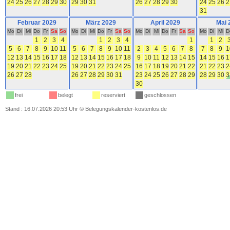
24
25
26
27
28
29
30
29
30
31
26
27
28
29
30
24
25
26
2
31
Februar 2029
März 2029
April 2029
Mai 
Mo
Di
Mi
Do
Fr
Sa
So
Mo
Di
Mi
Do
Fr
Sa
So
Mo
Di
Mi
Do
Fr
Sa
So
Mo
Di
Mi
D
1
2
3
4
1
2
3
4
1
1
2
5
6
7
8
9
10
11
5
6
7
8
9
10
11
2
3
4
5
6
7
8
7
8
9
1
12
13
14
15
16
17
18
12
13
14
15
16
17
18
9
10
11
12
13
14
15
14
15
16
1
19
20
21
22
23
24
25
19
20
21
22
23
24
25
16
17
18
19
20
21
22
21
22
23
2
26
27
28
26
27
28
29
30
31
23
24
25
26
27
28
29
28
29
30
3
30
frei
belegt
reserviert
geschlossen
Stand : 16.07.2026 20:53 Uhr
©
Belegungskalender-kostenlos.de