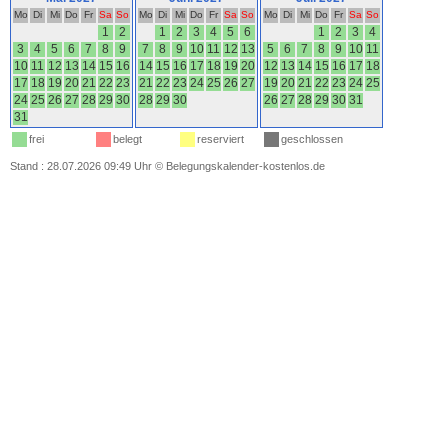
Mo
Di
Mi
Do
Fr
Sa
So
Mo
Di
Mi
Do
Fr
Sa
So
Mo
Di
Mi
Do
Fr
Sa
So
1
2
1
2
3
4
5
6
1
2
3
4
3
4
5
6
7
8
9
7
8
9
10
11
12
13
5
6
7
8
9
10
11
10
11
12
13
14
15
16
14
15
16
17
18
19
20
12
13
14
15
16
17
18
17
18
19
20
21
22
23
21
22
23
24
25
26
27
19
20
21
22
23
24
25
24
25
26
27
28
29
30
28
29
30
26
27
28
29
30
31
31
frei
belegt
reserviert
geschlossen
Stand : 28.07.2026 09:49 Uhr
©
Belegungskalender-kostenlos.de