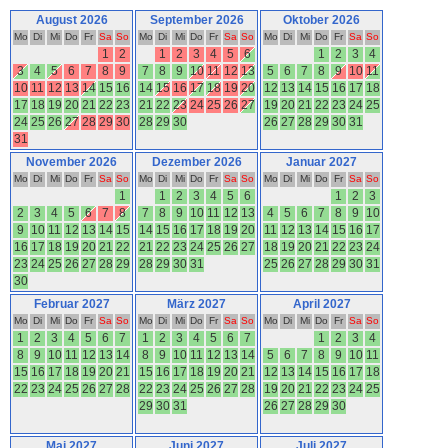
August 2026
September 2026
Oktober 2026
Mo
Di
Mi
Do
Fr
Sa
So
Mo
Di
Mi
Do
Fr
Sa
So
Mo
Di
Mi
Do
Fr
Sa
So
1
2
1
2
3
4
5
6
1
2
3
4
3
4
5
6
7
8
9
7
8
9
10
11
12
13
5
6
7
8
9
10
11
10
11
12
13
14
15
16
14
15
16
17
18
19
20
12
13
14
15
16
17
18
17
18
19
20
21
22
23
21
22
23
24
25
26
27
19
20
21
22
23
24
25
24
25
26
27
28
29
30
28
29
30
26
27
28
29
30
31
31
November 2026
Dezember 2026
Januar 2027
Mo
Di
Mi
Do
Fr
Sa
So
Mo
Di
Mi
Do
Fr
Sa
So
Mo
Di
Mi
Do
Fr
Sa
So
1
1
2
3
4
5
6
1
2
3
2
3
4
5
6
7
8
7
8
9
10
11
12
13
4
5
6
7
8
9
10
9
10
11
12
13
14
15
14
15
16
17
18
19
20
11
12
13
14
15
16
17
16
17
18
19
20
21
22
21
22
23
24
25
26
27
18
19
20
21
22
23
24
23
24
25
26
27
28
29
28
29
30
31
25
26
27
28
29
30
31
30
Februar 2027
März 2027
April 2027
Mo
Di
Mi
Do
Fr
Sa
So
Mo
Di
Mi
Do
Fr
Sa
So
Mo
Di
Mi
Do
Fr
Sa
So
1
2
3
4
5
6
7
1
2
3
4
5
6
7
1
2
3
4
8
9
10
11
12
13
14
8
9
10
11
12
13
14
5
6
7
8
9
10
11
15
16
17
18
19
20
21
15
16
17
18
19
20
21
12
13
14
15
16
17
18
22
23
24
25
26
27
28
22
23
24
25
26
27
28
19
20
21
22
23
24
25
29
30
31
26
27
28
29
30
Mai 2027
Juni 2027
Juli 2027