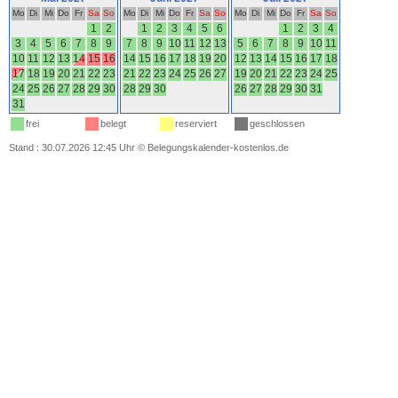
Mo
Di
Mi
Do
Fr
Sa
So
Mo
Di
Mi
Do
Fr
Sa
So
Mo
Di
Mi
Do
Fr
Sa
So
1
2
1
2
3
4
5
6
1
2
3
4
3
4
5
6
7
8
9
7
8
9
10
11
12
13
5
6
7
8
9
10
11
10
11
12
13
14
15
16
14
15
16
17
18
19
20
12
13
14
15
16
17
18
17
18
19
20
21
22
23
21
22
23
24
25
26
27
19
20
21
22
23
24
25
24
25
26
27
28
29
30
28
29
30
26
27
28
29
30
31
31
frei
belegt
reserviert
geschlossen
Stand : 30.07.2026 12:45 Uhr
©
Belegungskalender-kostenlos.de