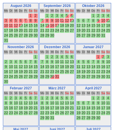
August 2026
September 2026
Oktober 2026
Mo
Di
Mi
Do
Fr
Sa
So
Mo
Di
Mi
Do
Fr
Sa
So
Mo
Di
Mi
Do
Fr
Sa
So
1
2
1
2
3
4
5
6
1
2
3
4
3
4
5
6
7
8
9
7
8
9
10
11
12
13
5
6
7
8
9
10
11
10
11
12
13
14
15
16
14
15
16
17
18
19
20
12
13
14
15
16
17
18
17
18
19
20
21
22
23
21
22
23
24
25
26
27
19
20
21
22
23
24
25
24
25
26
27
28
29
30
28
29
30
26
27
28
29
30
31
31
November 2026
Dezember 2026
Januar 2027
Mo
Di
Mi
Do
Fr
Sa
So
Mo
Di
Mi
Do
Fr
Sa
So
Mo
Di
Mi
Do
Fr
Sa
So
1
1
2
3
4
5
6
1
2
3
2
3
4
5
6
7
8
7
8
9
10
11
12
13
4
5
6
7
8
9
10
9
10
11
12
13
14
15
14
15
16
17
18
19
20
11
12
13
14
15
16
17
16
17
18
19
20
21
22
21
22
23
24
25
26
27
18
19
20
21
22
23
24
23
24
25
26
27
28
29
28
29
30
31
25
26
27
28
29
30
31
30
Februar 2027
März 2027
April 2027
Mo
Di
Mi
Do
Fr
Sa
So
Mo
Di
Mi
Do
Fr
Sa
So
Mo
Di
Mi
Do
Fr
Sa
So
1
2
3
4
5
6
7
1
2
3
4
5
6
7
1
2
3
4
8
9
10
11
12
13
14
8
9
10
11
12
13
14
5
6
7
8
9
10
11
15
16
17
18
19
20
21
15
16
17
18
19
20
21
12
13
14
15
16
17
18
22
23
24
25
26
27
28
22
23
24
25
26
27
28
19
20
21
22
23
24
25
29
30
31
26
27
28
29
30
Mai 2027
Juni 2027
Juli 2027