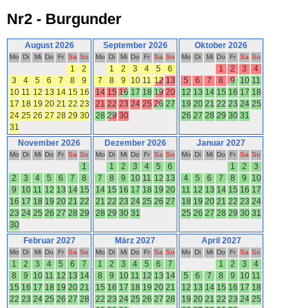
Nr2 - Burgunder
August 2026
September 2026
Oktober 2026
Mo
Di
Mi
Do
Fr
Sa
So
Mo
Di
Mi
Do
Fr
Sa
So
Mo
Di
Mi
Do
Fr
Sa
So
1
2
1
2
3
4
5
6
1
2
3
4
3
4
5
6
7
8
9
7
8
9
10
11
12
13
5
6
7
8
9
10
11
10
11
12
13
14
15
16
14
15
16
17
18
19
20
12
13
14
15
16
17
18
17
18
19
20
21
22
23
21
22
23
24
25
26
27
19
20
21
22
23
24
25
24
25
26
27
28
29
30
28
29
30
26
27
28
29
30
31
31
November 2026
Dezember 2026
Januar 2027
Mo
Di
Mi
Do
Fr
Sa
So
Mo
Di
Mi
Do
Fr
Sa
So
Mo
Di
Mi
Do
Fr
Sa
So
1
1
2
3
4
5
6
1
2
3
2
3
4
5
6
7
8
7
8
9
10
11
12
13
4
5
6
7
8
9
10
9
10
11
12
13
14
15
14
15
16
17
18
19
20
11
12
13
14
15
16
17
16
17
18
19
20
21
22
21
22
23
24
25
26
27
18
19
20
21
22
23
24
23
24
25
26
27
28
29
28
29
30
31
25
26
27
28
29
30
31
30
Februar 2027
März 2027
April 2027
Mo
Di
Mi
Do
Fr
Sa
So
Mo
Di
Mi
Do
Fr
Sa
So
Mo
Di
Mi
Do
Fr
Sa
So
1
2
3
4
5
6
7
1
2
3
4
5
6
7
1
2
3
4
8
9
10
11
12
13
14
8
9
10
11
12
13
14
5
6
7
8
9
10
11
15
16
17
18
19
20
21
15
16
17
18
19
20
21
12
13
14
15
16
17
18
22
23
24
25
26
27
28
22
23
24
25
26
27
28
19
20
21
22
23
24
25