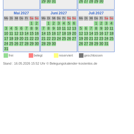
29
30
31
26
27
28
29
30
Mai 2027
Juni 2027
Juli 2027
Mo
Di
Mi
Do
Fr
Sa
So
Mo
Di
Mi
Do
Fr
Sa
So
Mo
Di
Mi
Do
Fr
Sa
So
1
2
1
2
3
4
5
6
1
2
3
4
3
4
5
6
7
8
9
7
8
9
10
11
12
13
5
6
7
8
9
10
11
10
11
12
13
14
15
16
14
15
16
17
18
19
20
12
13
14
15
16
17
18
17
18
19
20
21
22
23
21
22
23
24
25
26
27
19
20
21
22
23
24
25
24
25
26
27
28
29
30
28
29
30
26
27
28
29
30
31
31
frei
belegt
reserviert
geschlossen
Stand : 16.05.2026 15:52 Uhr
©
Belegungskalender-kostenlos.de