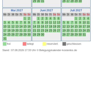
29
30
31
26
27
28
29
30
Mai 2027
Juni 2027
Juli 2027
Mo
Di
Mi
Do
Fr
Sa
So
Mo
Di
Mi
Do
Fr
Sa
So
Mo
Di
Mi
Do
Fr
Sa
So
1
2
1
2
3
4
5
6
1
2
3
4
3
4
5
6
7
8
9
7
8
9
10
11
12
13
5
6
7
8
9
10
11
10
11
12
13
14
15
16
14
15
16
17
18
19
20
12
13
14
15
16
17
18
17
18
19
20
21
22
23
21
22
23
24
25
26
27
19
20
21
22
23
24
25
24
25
26
27
28
29
30
28
29
30
26
27
28
29
30
31
31
frei
belegt
reserviert
geschlossen
Stand : 07.08.2026 17:33 Uhr
©
Belegungskalender-kostenlos.de