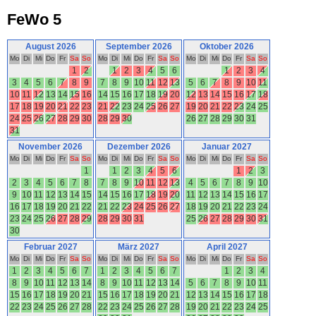
FeWo 5
August 2026
September 2026
Oktober 2026
Mo
Di
Mi
Do
Fr
Sa
So
Mo
Di
Mi
Do
Fr
Sa
So
Mo
Di
Mi
Do
Fr
Sa
So
1
2
1
2
3
4
5
6
1
2
3
4
3
4
5
6
7
8
9
7
8
9
10
11
12
13
5
6
7
8
9
10
11
10
11
12
13
14
15
16
14
15
16
17
18
19
20
12
13
14
15
16
17
18
17
18
19
20
21
22
23
21
22
23
24
25
26
27
19
20
21
22
23
24
25
24
25
26
27
28
29
30
28
29
30
26
27
28
29
30
31
31
November 2026
Dezember 2026
Januar 2027
Mo
Di
Mi
Do
Fr
Sa
So
Mo
Di
Mi
Do
Fr
Sa
So
Mo
Di
Mi
Do
Fr
Sa
So
1
1
2
3
4
5
6
1
2
3
2
3
4
5
6
7
8
7
8
9
10
11
12
13
4
5
6
7
8
9
10
9
10
11
12
13
14
15
14
15
16
17
18
19
20
11
12
13
14
15
16
17
16
17
18
19
20
21
22
21
22
23
24
25
26
27
18
19
20
21
22
23
24
23
24
25
26
27
28
29
28
29
30
31
25
26
27
28
29
30
31
30
Februar 2027
März 2027
April 2027
Mo
Di
Mi
Do
Fr
Sa
So
Mo
Di
Mi
Do
Fr
Sa
So
Mo
Di
Mi
Do
Fr
Sa
So
1
2
3
4
5
6
7
1
2
3
4
5
6
7
1
2
3
4
8
9
10
11
12
13
14
8
9
10
11
12
13
14
5
6
7
8
9
10
11
15
16
17
18
19
20
21
15
16
17
18
19
20
21
12
13
14
15
16
17
18
22
23
24
25
26
27
28
22
23
24
25
26
27
28
19
20
21
22
23
24
25