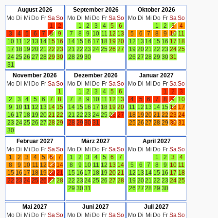
August 2026
September 2026
Oktober 2026
Mo
Di
Mi
Do
Fr
Sa
So
Mo
Di
Mi
Do
Fr
Sa
So
Mo
Di
Mi
Do
Fr
Sa
So
1
2
1
2
3
4
5
6
1
2
3
4
3
4
5
6
7
8
9
7
8
9
10
11
12
13
5
6
7
8
9
10
11
10
11
12
13
14
15
16
14
15
16
17
18
19
20
12
13
14
15
16
17
18
17
18
19
20
21
22
23
21
22
23
24
25
26
27
19
20
21
22
23
24
25
24
25
26
27
28
29
30
28
29
30
26
27
28
29
30
31
31
November 2026
Dezember 2026
Januar 2027
Mo
Di
Mi
Do
Fr
Sa
So
Mo
Di
Mi
Do
Fr
Sa
So
Mo
Di
Mi
Do
Fr
Sa
So
1
1
2
3
4
5
6
1
2
3
2
3
4
5
6
7
8
7
8
9
10
11
12
13
4
5
6
7
8
9
10
9
10
11
12
13
14
15
14
15
16
17
18
19
20
11
12
13
14
15
16
17
16
17
18
19
20
21
22
21
22
23
24
25
26
27
18
19
20
21
22
23
24
23
24
25
26
27
28
29
28
29
30
31
25
26
27
28
29
30
31
30
Februar 2027
März 2027
April 2027
Mo
Di
Mi
Do
Fr
Sa
So
Mo
Di
Mi
Do
Fr
Sa
So
Mo
Di
Mi
Do
Fr
Sa
So
1
2
3
4
5
6
7
1
2
3
4
5
6
7
1
2
3
4
8
9
10
11
12
13
14
8
9
10
11
12
13
14
5
6
7
8
9
10
11
15
16
17
18
19
20
21
15
16
17
18
19
20
21
12
13
14
15
16
17
18
22
23
24
25
26
27
28
22
23
24
25
26
27
28
19
20
21
22
23
24
25
29
30
31
26
27
28
29
30
Mai 2027
Juni 2027
Juli 2027
Mo
Di
Mi
Do
Fr
Sa
So
Mo
Di
Mi
Do
Fr
Sa
So
Mo
Di
Mi
Do
Fr
Sa
So