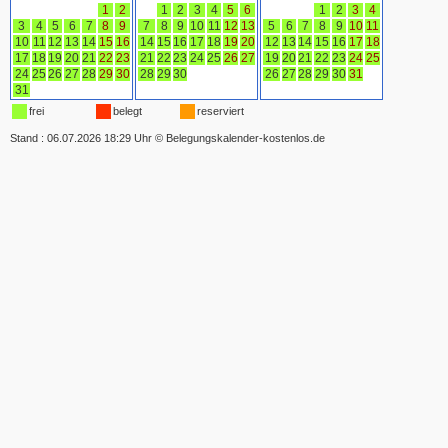
1
2
1
2
3
4
5
6
1
2
3
4
3
4
5
6
7
8
9
7
8
9
10
11
12
13
5
6
7
8
9
10
11
10
11
12
13
14
15
16
14
15
16
17
18
19
20
12
13
14
15
16
17
18
17
18
19
20
21
22
23
21
22
23
24
25
26
27
19
20
21
22
23
24
25
24
25
26
27
28
29
30
28
29
30
26
27
28
29
30
31
31
frei
belegt
reserviert
Stand : 06.07.2026 18:29 Uhr
©
Belegungskalender-kostenlos.de