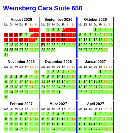
Weinsberg Cara Suite 650
August 2026
September 2026
Oktober 2026
Mo
Di
Mi
Do
Fr
Sa
So
Mo
Di
Mi
Do
Fr
Sa
So
Mo
Di
Mi
Do
Fr
Sa
So
1
2
1
2
3
4
5
6
1
2
3
4
3
4
5
6
7
8
9
7
8
9
10
11
12
13
5
6
7
8
9
10
11
10
11
12
13
14
15
16
14
15
16
17
18
19
20
12
13
14
15
16
17
18
17
18
19
20
21
22
23
21
22
23
24
25
26
27
19
20
21
22
23
24
25
24
25
26
27
28
29
30
28
29
30
26
27
28
29
30
31
31
November 2026
Dezember 2026
Januar 2027
Mo
Di
Mi
Do
Fr
Sa
So
Mo
Di
Mi
Do
Fr
Sa
So
Mo
Di
Mi
Do
Fr
Sa
So
1
1
2
3
4
5
6
1
2
3
2
3
4
5
6
7
8
7
8
9
10
11
12
13
4
5
6
7
8
9
10
9
10
11
12
13
14
15
14
15
16
17
18
19
20
11
12
13
14
15
16
17
16
17
18
19
20
21
22
21
22
23
24
25
26
27
18
19
20
21
22
23
24
23
24
25
26
27
28
29
28
29
30
31
25
26
27
28
29
30
31
30
Februar 2027
März 2027
April 2027
Mo
Di
Mi
Do
Fr
Sa
So
Mo
Di
Mi
Do
Fr
Sa
So
Mo
Di
Mi
Do
Fr
Sa
So
1
2
3
4
5
6
7
1
2
3
4
5
6
7
1
2
3
4
8
9
10
11
12
13
14
8
9
10
11
12
13
14
5
6
7
8
9
10
11
15
16
17
18
19
20
21
15
16
17
18
19
20
21
12
13
14
15
16
17
18
22
23
24
25
26
27
28
22
23
24
25
26
27
28
19
20
21
22
23
24
25