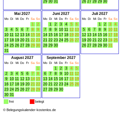
29
30
31
26
27
28
29
30
Mai 2027
Juni 2027
Juli 2027
Mo
Di
Mi
Do
Fr
Sa
So
Mo
Di
Mi
Do
Fr
Sa
So
Mo
Di
Mi
Do
Fr
Sa
So
1
2
1
2
3
4
5
6
1
2
3
4
3
4
5
6
7
8
9
7
8
9
10
11
12
13
5
6
7
8
9
10
11
10
11
12
13
14
15
16
14
15
16
17
18
19
20
12
13
14
15
16
17
18
17
18
19
20
21
22
23
21
22
23
24
25
26
27
19
20
21
22
23
24
25
24
25
26
27
28
29
30
28
29
30
26
27
28
29
30
31
31
August 2027
September 2027
Mo
Di
Mi
Do
Fr
Sa
So
Mo
Di
Mi
Do
Fr
Sa
So
1
1
2
3
4
5
2
3
4
5
6
7
8
6
7
8
9
10
11
12
9
10
11
12
13
14
15
13
14
15
16
17
18
19
16
17
18
19
20
21
22
20
21
22
23
24
25
26
23
24
25
26
27
28
29
27
28
29
30
30
31
frei
belegt
©
Belegungskalender-kostenlos.de