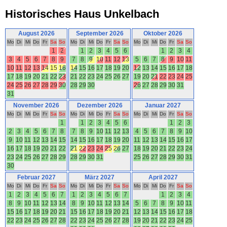
Historisches Haus Unkelbach
August 2026
September 2026
Oktober 2026
Mo
Di
Mi
Do
Fr
Sa
So
Mo
Di
Mi
Do
Fr
Sa
So
Mo
Di
Mi
Do
Fr
Sa
So
1
2
1
2
3
4
5
6
1
2
3
4
3
4
5
6
7
8
9
7
8
9
10
11
12
13
5
6
7
8
9
10
11
10
11
12
13
14
15
16
14
15
16
17
18
19
20
12
13
14
15
16
17
18
17
18
19
20
21
22
23
21
22
23
24
25
26
27
19
20
21
22
23
24
25
24
25
26
27
28
29
30
28
29
30
26
27
28
29
30
31
31
November 2026
Dezember 2026
Januar 2027
Mo
Di
Mi
Do
Fr
Sa
So
Mo
Di
Mi
Do
Fr
Sa
So
Mo
Di
Mi
Do
Fr
Sa
So
1
1
2
3
4
5
6
1
2
3
2
3
4
5
6
7
8
7
8
9
10
11
12
13
4
5
6
7
8
9
10
9
10
11
12
13
14
15
14
15
16
17
18
19
20
11
12
13
14
15
16
17
16
17
18
19
20
21
22
21
22
23
24
25
26
27
18
19
20
21
22
23
24
23
24
25
26
27
28
29
28
29
30
31
25
26
27
28
29
30
31
30
Februar 2027
März 2027
April 2027
Mo
Di
Mi
Do
Fr
Sa
So
Mo
Di
Mi
Do
Fr
Sa
So
Mo
Di
Mi
Do
Fr
Sa
So
1
2
3
4
5
6
7
1
2
3
4
5
6
7
1
2
3
4
8
9
10
11
12
13
14
8
9
10
11
12
13
14
5
6
7
8
9
10
11
15
16
17
18
19
20
21
15
16
17
18
19
20
21
12
13
14
15
16
17
18
22
23
24
25
26
27
28
22
23
24
25
26
27
28
19
20
21
22
23
24
25