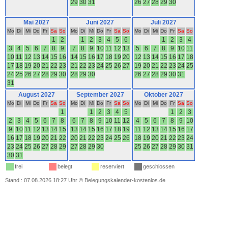
29
30
31
26
27
28
29
30
Mai 2027
Juni 2027
Juli 2027
Mo
Di
Mi
Do
Fr
Sa
So
Mo
Di
Mi
Do
Fr
Sa
So
Mo
Di
Mi
Do
Fr
Sa
So
1
2
1
2
3
4
5
6
1
2
3
4
3
4
5
6
7
8
9
7
8
9
10
11
12
13
5
6
7
8
9
10
11
10
11
12
13
14
15
16
14
15
16
17
18
19
20
12
13
14
15
16
17
18
17
18
19
20
21
22
23
21
22
23
24
25
26
27
19
20
21
22
23
24
25
24
25
26
27
28
29
30
28
29
30
26
27
28
29
30
31
31
August 2027
September 2027
Oktober 2027
Mo
Di
Mi
Do
Fr
Sa
So
Mo
Di
Mi
Do
Fr
Sa
So
Mo
Di
Mi
Do
Fr
Sa
So
1
1
2
3
4
5
1
2
3
2
3
4
5
6
7
8
6
7
8
9
10
11
12
4
5
6
7
8
9
10
9
10
11
12
13
14
15
13
14
15
16
17
18
19
11
12
13
14
15
16
17
16
17
18
19
20
21
22
20
21
22
23
24
25
26
18
19
20
21
22
23
24
23
24
25
26
27
28
29
27
28
29
30
25
26
27
28
29
30
31
30
31
frei
belegt
reserviert
geschlossen
Stand : 07.08.2026 18:27 Uhr
©
Belegungskalender-kostenlos.de