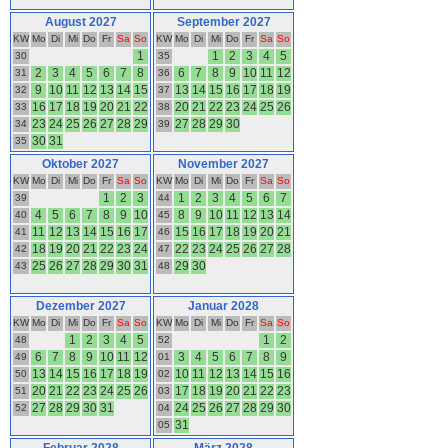
August 2027
September 2027
KW
Mo
Di
Mi
Do
Fr
Sa
So
KW
Mo
Di
Mi
Do
Fr
Sa
So
1
1
2
3
4
5
30
35
2
3
4
5
6
7
8
6
7
8
9
10
11
12
31
36
9
10
11
12
13
14
15
13
14
15
16
17
18
19
32
37
16
17
18
19
20
21
22
20
21
22
23
24
25
26
33
38
23
24
25
26
27
28
29
27
28
29
30
34
39
30
31
35
Oktober 2027
November 2027
KW
Mo
Di
Mi
Do
Fr
Sa
So
KW
Mo
Di
Mi
Do
Fr
Sa
So
1
2
3
1
2
3
4
5
6
7
39
44
4
5
6
7
8
9
10
8
9
10
11
12
13
14
40
45
11
12
13
14
15
16
17
15
16
17
18
19
20
21
41
46
18
19
20
21
22
23
24
22
23
24
25
26
27
28
42
47
25
26
27
28
29
30
31
29
30
43
48
Dezember 2027
Januar 2028
KW
Mo
Di
Mi
Do
Fr
Sa
So
KW
Mo
Di
Mi
Do
Fr
Sa
So
1
2
3
4
5
1
2
48
52
6
7
8
9
10
11
12
3
4
5
6
7
8
9
49
01
13
14
15
16
17
18
19
10
11
12
13
14
15
16
50
02
20
21
22
23
24
25
26
17
18
19
20
21
22
23
51
03
27
28
29
30
31
24
25
26
27
28
29
30
52
04
31
05