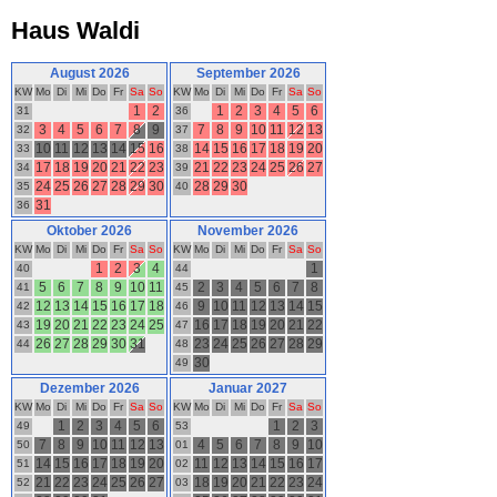
Haus Waldi
August 2026
September 2026
KW
Mo
Di
Mi
Do
Fr
Sa
So
KW
Mo
Di
Mi
Do
Fr
Sa
So
1
2
1
2
3
4
5
6
31
36
3
4
5
6
7
8
9
7
8
9
10
11
12
13
32
37
10
11
12
13
14
15
16
14
15
16
17
18
19
20
33
38
17
18
19
20
21
22
23
21
22
23
24
25
26
27
34
39
24
25
26
27
28
29
30
28
29
30
35
40
31
36
Oktober 2026
November 2026
KW
Mo
Di
Mi
Do
Fr
Sa
So
KW
Mo
Di
Mi
Do
Fr
Sa
So
1
2
3
4
1
40
44
5
6
7
8
9
10
11
2
3
4
5
6
7
8
41
45
12
13
14
15
16
17
18
9
10
11
12
13
14
15
42
46
19
20
21
22
23
24
25
16
17
18
19
20
21
22
43
47
26
27
28
29
30
31
23
24
25
26
27
28
29
44
48
30
49
Dezember 2026
Januar 2027
KW
Mo
Di
Mi
Do
Fr
Sa
So
KW
Mo
Di
Mi
Do
Fr
Sa
So
1
2
3
4
5
6
1
2
3
49
53
7
8
9
10
11
12
13
4
5
6
7
8
9
10
50
01
14
15
16
17
18
19
20
11
12
13
14
15
16
17
51
02
21
22
23
24
25
26
27
18
19
20
21
22
23
24
52
03