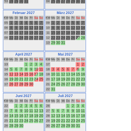
28
29
30
31
25
26
27
28
29
30
31
53
04
Februar 2027
März 2027
KW
Mo
Di
Mi
Do
Fr
Sa
So
KW
Mo
Di
Mi
Do
Fr
Sa
So
1
2
3
4
5
6
7
1
2
3
4
5
6
7
05
09
8
9
10
11
12
13
14
8
9
10
11
12
13
14
06
10
15
16
17
18
19
20
21
15
16
17
18
19
20
21
07
11
22
23
24
25
26
27
28
22
23
24
25
26
27
28
08
12
29
30
31
13
April 2027
Mai 2027
KW
Mo
Di
Mi
Do
Fr
Sa
So
KW
Mo
Di
Mi
Do
Fr
Sa
So
1
2
3
4
1
2
13
17
5
6
7
8
9
10
11
3
4
5
6
7
8
9
14
18
12
13
14
15
16
17
18
10
11
12
13
14
15
16
15
19
19
20
21
22
23
24
25
17
18
19
20
21
22
23
16
20
26
27
28
29
30
24
25
26
27
28
29
30
17
21
31
22
Juni 2027
Juli 2027
KW
Mo
Di
Mi
Do
Fr
Sa
So
KW
Mo
Di
Mi
Do
Fr
Sa
So
1
2
3
4
5
6
1
2
3
4
22
26
7
8
9
10
11
12
13
5
6
7
8
9
10
11
23
27
14
15
16
17
18
19
20
12
13
14
15
16
17
18
24
28
21
22
23
24
25
26
27
19
20
21
22
23
24
25
25
29
28
29
30
26
27
28
29
30
31
26
30