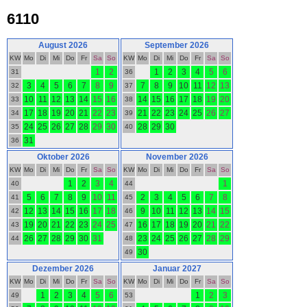
6110
August 2026
September 2026
KW
Mo
Di
Mi
Do
Fr
Sa
So
KW
Mo
Di
Mi
Do
Fr
Sa
So
1
2
1
2
3
4
5
6
31
36
3
4
5
6
7
8
9
7
8
9
10
11
12
13
32
37
10
11
12
13
14
15
16
14
15
16
17
18
19
20
33
38
17
18
19
20
21
22
23
21
22
23
24
25
26
27
34
39
24
25
26
27
28
29
30
28
29
30
35
40
31
36
Oktober 2026
November 2026
KW
Mo
Di
Mi
Do
Fr
Sa
So
KW
Mo
Di
Mi
Do
Fr
Sa
So
1
2
3
4
1
40
44
5
6
7
8
9
10
11
2
3
4
5
6
7
8
41
45
12
13
14
15
16
17
18
9
10
11
12
13
14
15
42
46
19
20
21
22
23
24
25
16
17
18
19
20
21
22
43
47
26
27
28
29
30
31
23
24
25
26
27
28
29
44
48
30
49
Dezember 2026
Januar 2027
KW
Mo
Di
Mi
Do
Fr
Sa
So
KW
Mo
Di
Mi
Do
Fr
Sa
So
1
2
3
4
5
6
1
2
3
49
53