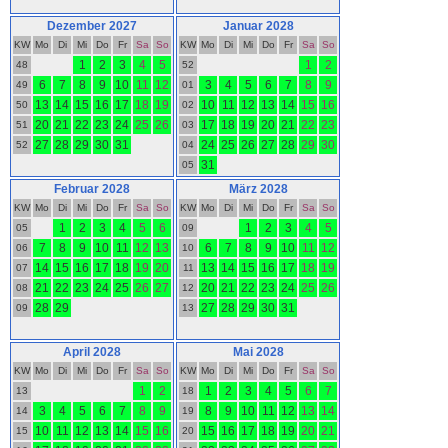
Dezember 2027
Januar 2028
KW
Mo
Di
Mi
Do
Fr
Sa
So
KW
Mo
Di
Mi
Do
Fr
Sa
So
1
2
3
4
5
1
2
48
52
6
7
8
9
10
11
12
3
4
5
6
7
8
9
49
01
13
14
15
16
17
18
19
10
11
12
13
14
15
16
50
02
20
21
22
23
24
25
26
17
18
19
20
21
22
23
51
03
27
28
29
30
31
24
25
26
27
28
29
30
52
04
31
05
Februar 2028
März 2028
KW
Mo
Di
Mi
Do
Fr
Sa
So
KW
Mo
Di
Mi
Do
Fr
Sa
So
1
2
3
4
5
6
1
2
3
4
5
05
09
7
8
9
10
11
12
13
6
7
8
9
10
11
12
06
10
14
15
16
17
18
19
20
13
14
15
16
17
18
19
07
11
21
22
23
24
25
26
27
20
21
22
23
24
25
26
08
12
28
29
27
28
29
30
31
09
13
April 2028
Mai 2028
KW
Mo
Di
Mi
Do
Fr
Sa
So
KW
Mo
Di
Mi
Do
Fr
Sa
So
1
2
1
2
3
4
5
6
7
13
18
3
4
5
6
7
8
9
8
9
10
11
12
13
14
14
19
10
11
12
13
14
15
16
15
16
17
18
19
20
21
15
20