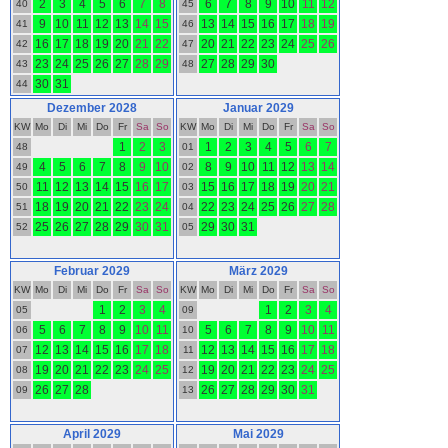
2
3
4
5
6
7
8
6
7
8
9
10
11
12
40
45
9
10
11
12
13
14
15
13
14
15
16
17
18
19
41
46
16
17
18
19
20
21
22
20
21
22
23
24
25
26
42
47
23
24
25
26
27
28
29
27
28
29
30
43
48
30
31
44
Dezember 2028
Januar 2029
KW
Mo
Di
Mi
Do
Fr
Sa
So
KW
Mo
Di
Mi
Do
Fr
Sa
So
1
2
3
1
2
3
4
5
6
7
48
01
4
5
6
7
8
9
10
8
9
10
11
12
13
14
49
02
11
12
13
14
15
16
17
15
16
17
18
19
20
21
50
03
18
19
20
21
22
23
24
22
23
24
25
26
27
28
51
04
25
26
27
28
29
30
31
29
30
31
52
05
Februar 2029
März 2029
KW
Mo
Di
Mi
Do
Fr
Sa
So
KW
Mo
Di
Mi
Do
Fr
Sa
So
1
2
3
4
1
2
3
4
05
09
5
6
7
8
9
10
11
5
6
7
8
9
10
11
06
10
12
13
14
15
16
17
18
12
13
14
15
16
17
18
07
11
19
20
21
22
23
24
25
19
20
21
22
23
24
25
08
12
26
27
28
26
27
28
29
30
31
09
13
April 2029
Mai 2029