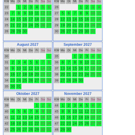
KW
Mo
Di
Mi
Do
Fr
Sa
So
KW
Mo
Di
Mi
Do
Fr
Sa
So
1
2
3
4
5
6
1
2
3
4
22
26
7
8
9
10
11
12
13
5
6
7
8
9
10
11
23
27
14
15
16
17
18
19
20
12
13
14
15
16
17
18
24
28
21
22
23
24
25
26
27
19
20
21
22
23
24
25
25
29
28
29
30
26
27
28
29
30
31
26
30
August 2027
September 2027
KW
Mo
Di
Mi
Do
Fr
Sa
So
KW
Mo
Di
Mi
Do
Fr
Sa
So
1
1
2
3
4
5
30
35
2
3
4
5
6
7
8
6
7
8
9
10
11
12
31
36
9
10
11
12
13
14
15
13
14
15
16
17
18
19
32
37
16
17
18
19
20
21
22
20
21
22
23
24
25
26
33
38
23
24
25
26
27
28
29
27
28
29
30
34
39
30
31
35
Oktober 2027
November 2027
KW
Mo
Di
Mi
Do
Fr
Sa
So
KW
Mo
Di
Mi
Do
Fr
Sa
So
1
2
3
1
2
3
4
5
6
7
39
44
4
5
6
7
8
9
10
8
9
10
11
12
13
14
40
45
11
12
13
14
15
16
17
15
16
17
18
19
20
21
41
46
18
19
20
21
22
23
24
22
23
24
25
26
27
28
42
47
25
26
27
28
29
30
31
29
30
43
48