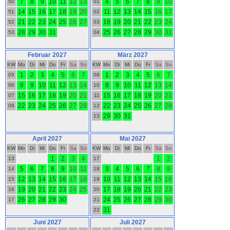
7
8
9
10
11
12
13
4
5
6
7
8
9
10
50
01
14
15
16
17
18
19
20
11
12
13
14
15
16
17
51
02
21
22
23
24
25
26
27
18
19
20
21
22
23
24
52
03
28
29
30
31
25
26
27
28
29
30
31
53
04
Februar 2027
März 2027
KW
Mo
Di
Mi
Do
Fr
Sa
So
KW
Mo
Di
Mi
Do
Fr
Sa
So
1
2
3
4
5
6
7
1
2
3
4
5
6
7
05
09
8
9
10
11
12
13
14
8
9
10
11
12
13
14
06
10
15
16
17
18
19
20
21
15
16
17
18
19
20
21
07
11
22
23
24
25
26
27
28
22
23
24
25
26
27
28
08
12
29
30
31
13
April 2027
Mai 2027
KW
Mo
Di
Mi
Do
Fr
Sa
So
KW
Mo
Di
Mi
Do
Fr
Sa
So
1
2
3
4
1
2
13
17
5
6
7
8
9
10
11
3
4
5
6
7
8
9
14
18
12
13
14
15
16
17
18
10
11
12
13
14
15
16
15
19
19
20
21
22
23
24
25
17
18
19
20
21
22
23
16
20
26
27
28
29
30
24
25
26
27
28
29
30
17
21
31
22
Juni 2027
Juli 2027