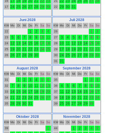
17
18
19
20
21
22
23
22
23
24
25
26
27
28
16
21
24
25
26
27
28
29
30
29
30
31
17
22
Juni 2028
Juli 2028
KW
Mo
Di
Mi
Do
Fr
Sa
So
KW
Mo
Di
Mi
Do
Fr
Sa
So
1
2
3
4
1
2
22
26
5
6
7
8
9
10
11
3
4
5
6
7
8
9
23
27
12
13
14
15
16
17
18
10
11
12
13
14
15
16
24
28
19
20
21
22
23
24
25
17
18
19
20
21
22
23
25
29
26
27
28
29
30
24
25
26
27
28
29
30
26
30
31
31
August 2028
September 2028
KW
Mo
Di
Mi
Do
Fr
Sa
So
KW
Mo
Di
Mi
Do
Fr
Sa
So
1
2
3
4
5
6
1
2
3
31
35
7
8
9
10
11
12
13
4
5
6
7
8
9
10
32
36
14
15
16
17
18
19
20
11
12
13
14
15
16
17
33
37
21
22
23
24
25
26
27
18
19
20
21
22
23
24
34
38
28
29
30
31
25
26
27
28
29
30
35
39
Oktober 2028
November 2028
KW
Mo
Di
Mi
Do
Fr
Sa
So
KW
Mo
Di
Mi
Do
Fr
Sa
So
1
1
2
3
4
5
39
44