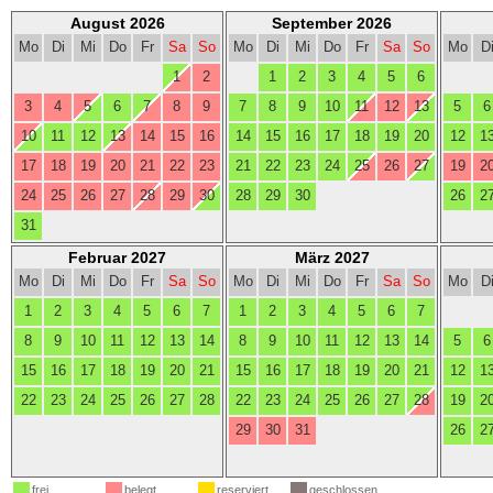
August 2026
September 2026
Mo
Di
Mi
Do
Fr
Sa
So
Mo
Di
Mi
Do
Fr
Sa
So
Mo
D
1
2
1
2
3
4
5
6
3
4
5
6
7
8
9
7
8
9
10
11
12
13
5
6
10
11
12
13
14
15
16
14
15
16
17
18
19
20
12
1
17
18
19
20
21
22
23
21
22
23
24
25
26
27
19
2
24
25
26
27
28
29
30
28
29
30
26
2
31
Februar 2027
März 2027
Mo
Di
Mi
Do
Fr
Sa
So
Mo
Di
Mi
Do
Fr
Sa
So
Mo
D
1
2
3
4
5
6
7
1
2
3
4
5
6
7
8
9
10
11
12
13
14
8
9
10
11
12
13
14
5
6
15
16
17
18
19
20
21
15
16
17
18
19
20
21
12
1
22
23
24
25
26
27
28
22
23
24
25
26
27
28
19
2
29
30
31
26
2
frei
belegt
reserviert
geschlossen