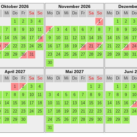
Oktober 2026
November 2026
Dezembe
i
Mi
Do
Fr
Sa
So
Mo
Di
Mi
Do
Fr
Sa
So
Mo
Di
Mi
Do
1
2
3
4
1
1
2
3
7
8
9
10
11
2
3
4
5
6
7
8
7
8
9
10
3
14
15
16
17
18
9
10
11
12
13
14
15
14
15
16
17
0
21
22
23
24
25
16
17
18
19
20
21
22
21
22
23
24
7
28
29
30
31
23
24
25
26
27
28
29
28
29
30
31
30
April 2027
Mai 2027
Juni 
i
Mi
Do
Fr
Sa
So
Mo
Di
Mi
Do
Fr
Sa
So
Mo
Di
Mi
Do
1
2
3
4
1
2
1
2
3
7
8
9
10
11
3
4
5
6
7
8
9
7
8
9
10
3
14
15
16
17
18
10
11
12
13
14
15
16
14
15
16
17
0
21
22
23
24
25
17
18
19
20
21
22
23
21
22
23
24
7
28
29
30
24
25
26
27
28
29
30
28
29
30
31