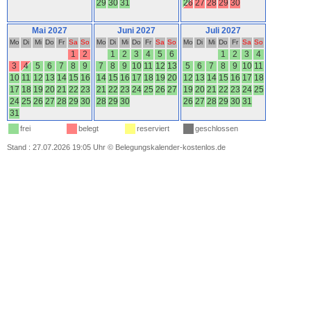
29
30
31
26
27
28
29
30
Mai 2027
Juni 2027
Juli 2027
Mo
Di
Mi
Do
Fr
Sa
So
Mo
Di
Mi
Do
Fr
Sa
So
Mo
Di
Mi
Do
Fr
Sa
So
1
2
1
2
3
4
5
6
1
2
3
4
3
4
5
6
7
8
9
7
8
9
10
11
12
13
5
6
7
8
9
10
11
10
11
12
13
14
15
16
14
15
16
17
18
19
20
12
13
14
15
16
17
18
17
18
19
20
21
22
23
21
22
23
24
25
26
27
19
20
21
22
23
24
25
24
25
26
27
28
29
30
28
29
30
26
27
28
29
30
31
31
frei
belegt
reserviert
geschlossen
Stand : 27.07.2026 19:05 Uhr
©
Belegungskalender-kostenlos.de