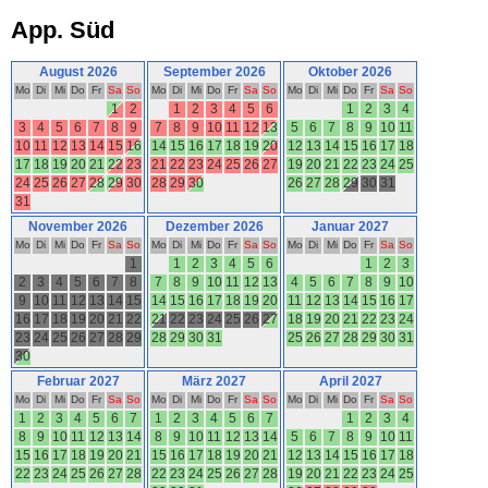
App. Süd
August 2026
September 2026
Oktober 2026
Mo
Di
Mi
Do
Fr
Sa
So
Mo
Di
Mi
Do
Fr
Sa
So
Mo
Di
Mi
Do
Fr
Sa
So
1
2
1
2
3
4
5
6
1
2
3
4
3
4
5
6
7
8
9
7
8
9
10
11
12
13
5
6
7
8
9
10
11
10
11
12
13
14
15
16
14
15
16
17
18
19
20
12
13
14
15
16
17
18
17
18
19
20
21
22
23
21
22
23
24
25
26
27
19
20
21
22
23
24
25
24
25
26
27
28
29
30
28
29
30
26
27
28
29
30
31
31
November 2026
Dezember 2026
Januar 2027
Mo
Di
Mi
Do
Fr
Sa
So
Mo
Di
Mi
Do
Fr
Sa
So
Mo
Di
Mi
Do
Fr
Sa
So
1
1
2
3
4
5
6
1
2
3
2
3
4
5
6
7
8
7
8
9
10
11
12
13
4
5
6
7
8
9
10
9
10
11
12
13
14
15
14
15
16
17
18
19
20
11
12
13
14
15
16
17
16
17
18
19
20
21
22
21
22
23
24
25
26
27
18
19
20
21
22
23
24
23
24
25
26
27
28
29
28
29
30
31
25
26
27
28
29
30
31
30
Februar 2027
März 2027
April 2027
Mo
Di
Mi
Do
Fr
Sa
So
Mo
Di
Mi
Do
Fr
Sa
So
Mo
Di
Mi
Do
Fr
Sa
So
1
2
3
4
5
6
7
1
2
3
4
5
6
7
1
2
3
4
8
9
10
11
12
13
14
8
9
10
11
12
13
14
5
6
7
8
9
10
11
15
16
17
18
19
20
21
15
16
17
18
19
20
21
12
13
14
15
16
17
18
22
23
24
25
26
27
28
22
23
24
25
26
27
28
19
20
21
22
23
24
25