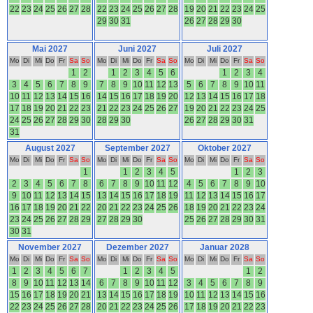
22
23
24
25
26
27
28
22
23
24
25
26
27
28
19
20
21
22
23
24
25
29
30
31
26
27
28
29
30
Mai 2027
Juni 2027
Juli 2027
Mo
Di
Mi
Do
Fr
Sa
So
Mo
Di
Mi
Do
Fr
Sa
So
Mo
Di
Mi
Do
Fr
Sa
So
1
2
1
2
3
4
5
6
1
2
3
4
3
4
5
6
7
8
9
7
8
9
10
11
12
13
5
6
7
8
9
10
11
10
11
12
13
14
15
16
14
15
16
17
18
19
20
12
13
14
15
16
17
18
17
18
19
20
21
22
23
21
22
23
24
25
26
27
19
20
21
22
23
24
25
24
25
26
27
28
29
30
28
29
30
26
27
28
29
30
31
31
August 2027
September 2027
Oktober 2027
Mo
Di
Mi
Do
Fr
Sa
So
Mo
Di
Mi
Do
Fr
Sa
So
Mo
Di
Mi
Do
Fr
Sa
So
1
1
2
3
4
5
1
2
3
2
3
4
5
6
7
8
6
7
8
9
10
11
12
4
5
6
7
8
9
10
9
10
11
12
13
14
15
13
14
15
16
17
18
19
11
12
13
14
15
16
17
16
17
18
19
20
21
22
20
21
22
23
24
25
26
18
19
20
21
22
23
24
23
24
25
26
27
28
29
27
28
29
30
25
26
27
28
29
30
31
30
31
November 2027
Dezember 2027
Januar 2028
Mo
Di
Mi
Do
Fr
Sa
So
Mo
Di
Mi
Do
Fr
Sa
So
Mo
Di
Mi
Do
Fr
Sa
So
1
2
3
4
5
6
7
1
2
3
4
5
1
2
8
9
10
11
12
13
14
6
7
8
9
10
11
12
3
4
5
6
7
8
9
15
16
17
18
19
20
21
13
14
15
16
17
18
19
10
11
12
13
14
15
16
22
23
24
25
26
27
28
20
21
22
23
24
25
26
17
18
19
20
21
22
23