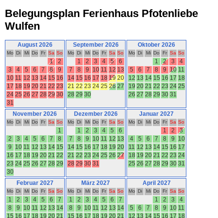
Belegungsplan Ferienhaus Pfotenliebe
Wulfen
August 2026
September 2026
Oktober 2026
Mo
Di
Mi
Do
Fr
Sa
So
Mo
Di
Mi
Do
Fr
Sa
So
Mo
Di
Mi
Do
Fr
Sa
So
1
2
1
2
3
4
5
6
1
2
3
4
3
4
5
6
7
8
9
7
8
9
10
11
12
13
5
6
7
8
9
10
11
10
11
12
13
14
15
16
14
15
16
17
18
19
20
12
13
14
15
16
17
18
17
18
19
20
21
22
23
21
22
23
24
25
26
27
19
20
21
22
23
24
25
24
25
26
27
28
29
30
28
29
30
26
27
28
29
30
31
31
November 2026
Dezember 2026
Januar 2027
Mo
Di
Mi
Do
Fr
Sa
So
Mo
Di
Mi
Do
Fr
Sa
So
Mo
Di
Mi
Do
Fr
Sa
So
1
1
2
3
4
5
6
1
2
3
2
3
4
5
6
7
8
7
8
9
10
11
12
13
4
5
6
7
8
9
10
9
10
11
12
13
14
15
14
15
16
17
18
19
20
11
12
13
14
15
16
17
16
17
18
19
20
21
22
21
22
23
24
25
26
27
18
19
20
21
22
23
24
23
24
25
26
27
28
29
28
29
30
31
25
26
27
28
29
30
31
30
Februar 2027
März 2027
April 2027
Mo
Di
Mi
Do
Fr
Sa
So
Mo
Di
Mi
Do
Fr
Sa
So
Mo
Di
Mi
Do
Fr
Sa
So
1
2
3
4
5
6
7
1
2
3
4
5
6
7
1
2
3
4
8
9
10
11
12
13
14
8
9
10
11
12
13
14
5
6
7
8
9
10
11
15
16
17
18
19
20
21
15
16
17
18
19
20
21
12
13
14
15
16
17
18