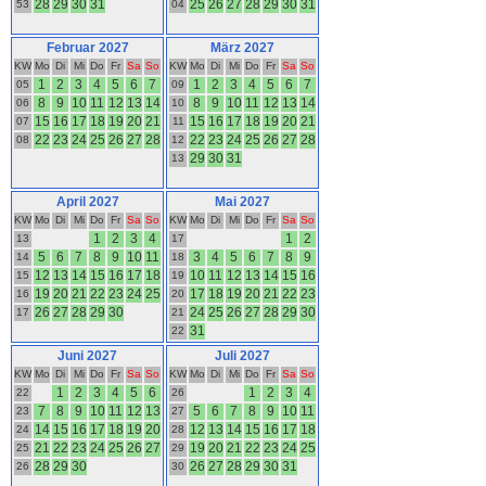
28
29
30
31
25
26
27
28
29
30
31
53
04
Februar 2027
März 2027
KW
Mo
Di
Mi
Do
Fr
Sa
So
KW
Mo
Di
Mi
Do
Fr
Sa
So
1
2
3
4
5
6
7
1
2
3
4
5
6
7
05
09
8
9
10
11
12
13
14
8
9
10
11
12
13
14
06
10
15
16
17
18
19
20
21
15
16
17
18
19
20
21
07
11
22
23
24
25
26
27
28
22
23
24
25
26
27
28
08
12
29
30
31
13
April 2027
Mai 2027
KW
Mo
Di
Mi
Do
Fr
Sa
So
KW
Mo
Di
Mi
Do
Fr
Sa
So
1
2
3
4
1
2
13
17
5
6
7
8
9
10
11
3
4
5
6
7
8
9
14
18
12
13
14
15
16
17
18
10
11
12
13
14
15
16
15
19
19
20
21
22
23
24
25
17
18
19
20
21
22
23
16
20
26
27
28
29
30
24
25
26
27
28
29
30
17
21
31
22
Juni 2027
Juli 2027
KW
Mo
Di
Mi
Do
Fr
Sa
So
KW
Mo
Di
Mi
Do
Fr
Sa
So
1
2
3
4
5
6
1
2
3
4
22
26
7
8
9
10
11
12
13
5
6
7
8
9
10
11
23
27
14
15
16
17
18
19
20
12
13
14
15
16
17
18
24
28
21
22
23
24
25
26
27
19
20
21
22
23
24
25
25
29
28
29
30
26
27
28
29
30
31
26
30