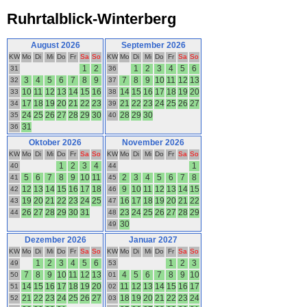
Ruhrtalblick-Winterberg
August 2026
September 2026
KW
Mo
Di
Mi
Do
Fr
Sa
So
KW
Mo
Di
Mi
Do
Fr
Sa
So
1
2
1
2
3
4
5
6
31
36
3
4
5
6
7
8
9
7
8
9
10
11
12
13
32
37
10
11
12
13
14
15
16
14
15
16
17
18
19
20
33
38
17
18
19
20
21
22
23
21
22
23
24
25
26
27
34
39
24
25
26
27
28
29
30
28
29
30
35
40
31
36
Oktober 2026
November 2026
KW
Mo
Di
Mi
Do
Fr
Sa
So
KW
Mo
Di
Mi
Do
Fr
Sa
So
1
2
3
4
1
40
44
5
6
7
8
9
10
11
2
3
4
5
6
7
8
41
45
12
13
14
15
16
17
18
9
10
11
12
13
14
15
42
46
19
20
21
22
23
24
25
16
17
18
19
20
21
22
43
47
26
27
28
29
30
31
23
24
25
26
27
28
29
44
48
30
49
Dezember 2026
Januar 2027
KW
Mo
Di
Mi
Do
Fr
Sa
So
KW
Mo
Di
Mi
Do
Fr
Sa
So
1
2
3
4
5
6
1
2
3
49
53
7
8
9
10
11
12
13
4
5
6
7
8
9
10
50
01
14
15
16
17
18
19
20
11
12
13
14
15
16
17
51
02
21
22
23
24
25
26
27
18
19
20
21
22
23
24
52
03