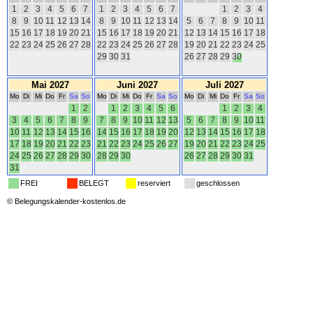
1
2
3
4
5
6
7
1
2
3
4
5
6
7
1
2
3
4
8
9
10
11
12
13
14
8
9
10
11
12
13
14
5
6
7
8
9
10
11
15
16
17
18
19
20
21
15
16
17
18
19
20
21
12
13
14
15
16
17
18
22
23
24
25
26
27
28
22
23
24
25
26
27
28
19
20
21
22
23
24
25
29
30
31
26
27
28
29
30
Mai 2027
Juni 2027
Juli 2027
Mo
Di
Mi
Do
Fr
Sa
So
Mo
Di
Mi
Do
Fr
Sa
So
Mo
Di
Mi
Do
Fr
Sa
So
1
2
1
2
3
4
5
6
1
2
3
4
3
4
5
6
7
8
9
7
8
9
10
11
12
13
5
6
7
8
9
10
11
10
11
12
13
14
15
16
14
15
16
17
18
19
20
12
13
14
15
16
17
18
17
18
19
20
21
22
23
21
22
23
24
25
26
27
19
20
21
22
23
24
25
24
25
26
27
28
29
30
28
29
30
26
27
28
29
30
31
31
FREI
BELEGT
reserviert
geschlossen
©
Belegungskalender-kostenlos.de