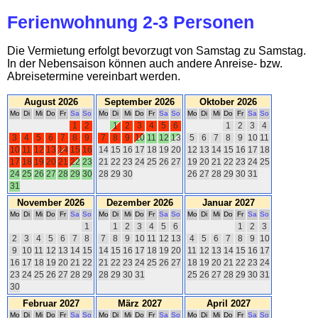
Ferienwohnung 2-3 Personen
Die Vermietung erfolgt bevorzugt von Samstag zu Samstag.
In der Nebensaison können auch andere Anreise- bzw.
Abreisetermine vereinbart werden.
August 2026
September 2026
Oktober 2026
Mo
Di
Mi
Do
Fr
Sa
So
Mo
Di
Mi
Do
Fr
Sa
So
Mo
Di
Mi
Do
Fr
Sa
So
1
2
1
2
3
4
5
6
1
2
3
4
3
4
5
6
7
8
9
7
8
9
10
11
12
13
5
6
7
8
9
10
11
10
11
12
13
14
15
16
14
15
16
17
18
19
20
12
13
14
15
16
17
18
17
18
19
20
21
22
23
21
22
23
24
25
26
27
19
20
21
22
23
24
25
24
25
26
27
28
29
30
28
29
30
26
27
28
29
30
31
31
November 2026
Dezember 2026
Januar 2027
Mo
Di
Mi
Do
Fr
Sa
So
Mo
Di
Mi
Do
Fr
Sa
So
Mo
Di
Mi
Do
Fr
Sa
So
1
1
2
3
4
5
6
1
2
3
2
3
4
5
6
7
8
7
8
9
10
11
12
13
4
5
6
7
8
9
10
9
10
11
12
13
14
15
14
15
16
17
18
19
20
11
12
13
14
15
16
17
16
17
18
19
20
21
22
21
22
23
24
25
26
27
18
19
20
21
22
23
24
23
24
25
26
27
28
29
28
29
30
31
25
26
27
28
29
30
31
30
Februar 2027
März 2027
April 2027
Mo
Di
Mi
Do
Fr
Sa
So
Mo
Di
Mi
Do
Fr
Sa
So
Mo
Di
Mi
Do
Fr
Sa
So