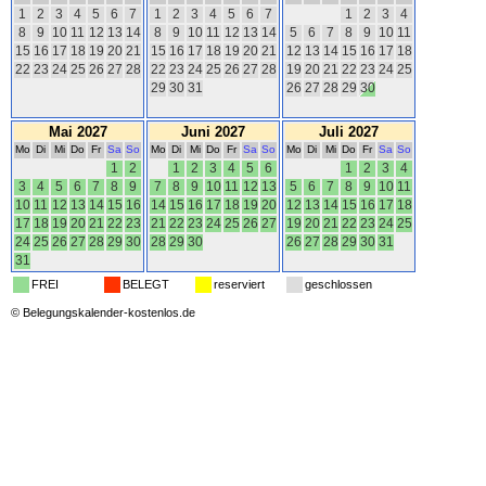
1
2
3
4
5
6
7
1
2
3
4
5
6
7
1
2
3
4
8
9
10
11
12
13
14
8
9
10
11
12
13
14
5
6
7
8
9
10
11
15
16
17
18
19
20
21
15
16
17
18
19
20
21
12
13
14
15
16
17
18
22
23
24
25
26
27
28
22
23
24
25
26
27
28
19
20
21
22
23
24
25
29
30
31
26
27
28
29
30
Mai 2027
Juni 2027
Juli 2027
Mo
Di
Mi
Do
Fr
Sa
So
Mo
Di
Mi
Do
Fr
Sa
So
Mo
Di
Mi
Do
Fr
Sa
So
1
2
1
2
3
4
5
6
1
2
3
4
3
4
5
6
7
8
9
7
8
9
10
11
12
13
5
6
7
8
9
10
11
10
11
12
13
14
15
16
14
15
16
17
18
19
20
12
13
14
15
16
17
18
17
18
19
20
21
22
23
21
22
23
24
25
26
27
19
20
21
22
23
24
25
24
25
26
27
28
29
30
28
29
30
26
27
28
29
30
31
31
FREI
BELEGT
reserviert
geschlossen
©
Belegungskalender-kostenlos.de