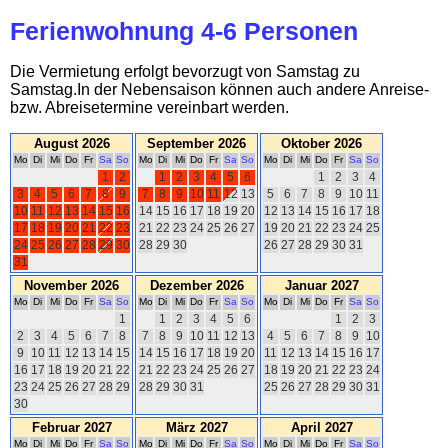
Ferienwohnung 4-6 Personen
Die Vermietung erfolgt bevorzugt von Samstag zu
Samstag.In der Nebensaison können auch andere Anreise-
bzw. Abreisetermine vereinbart werden.
August 2026
September 2026
Oktober 2026
Mo
Di
Mi
Do
Fr
Sa
So
Mo
Di
Mi
Do
Fr
Sa
So
Mo
Di
Mi
Do
Fr
Sa
So
1
2
1
2
3
4
5
6
1
2
3
4
3
4
5
6
7
8
9
7
8
9
10
11
12
13
5
6
7
8
9
10
11
10
11
12
13
14
15
16
14
15
16
17
18
19
20
12
13
14
15
16
17
18
17
18
19
20
21
22
23
21
22
23
24
25
26
27
19
20
21
22
23
24
25
24
25
26
27
28
29
30
28
29
30
26
27
28
29
30
31
31
November 2026
Dezember 2026
Januar 2027
Mo
Di
Mi
Do
Fr
Sa
So
Mo
Di
Mi
Do
Fr
Sa
So
Mo
Di
Mi
Do
Fr
Sa
So
1
1
2
3
4
5
6
1
2
3
2
3
4
5
6
7
8
7
8
9
10
11
12
13
4
5
6
7
8
9
10
9
10
11
12
13
14
15
14
15
16
17
18
19
20
11
12
13
14
15
16
17
16
17
18
19
20
21
22
21
22
23
24
25
26
27
18
19
20
21
22
23
24
23
24
25
26
27
28
29
28
29
30
31
25
26
27
28
29
30
31
30
Februar 2027
März 2027
April 2027
Mo
Di
Mi
Do
Fr
Sa
So
Mo
Di
Mi
Do
Fr
Sa
So
Mo
Di
Mi
Do
Fr
Sa
So