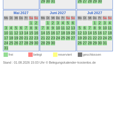
29
30
31
26
27
28
29
30
Mai 2027
Juni 2027
Juli 2027
Mo
Di
Mi
Do
Fr
Sa
So
Mo
Di
Mi
Do
Fr
Sa
So
Mo
Di
Mi
Do
Fr
Sa
So
1
2
1
2
3
4
5
6
1
2
3
4
3
4
5
6
7
8
9
7
8
9
10
11
12
13
5
6
7
8
9
10
11
10
11
12
13
14
15
16
14
15
16
17
18
19
20
12
13
14
15
16
17
18
17
18
19
20
21
22
23
21
22
23
24
25
26
27
19
20
21
22
23
24
25
24
25
26
27
28
29
30
28
29
30
26
27
28
29
30
31
31
frei
belegt
reserviert
geschlossen
Stand : 01.08.2026 15:03 Uhr
©
Belegungskalender-kostenlos.de