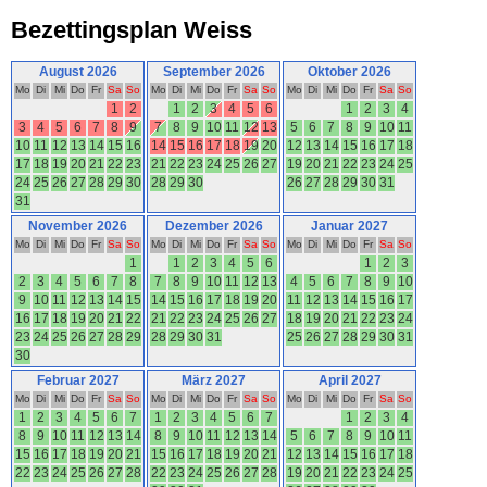
Bezettingsplan Weiss
August 2026
September 2026
Oktober 2026
Mo
Di
Mi
Do
Fr
Sa
So
Mo
Di
Mi
Do
Fr
Sa
So
Mo
Di
Mi
Do
Fr
Sa
So
1
2
1
2
3
4
5
6
1
2
3
4
3
4
5
6
7
8
9
7
8
9
10
11
12
13
5
6
7
8
9
10
11
10
11
12
13
14
15
16
14
15
16
17
18
19
20
12
13
14
15
16
17
18
17
18
19
20
21
22
23
21
22
23
24
25
26
27
19
20
21
22
23
24
25
24
25
26
27
28
29
30
28
29
30
26
27
28
29
30
31
31
November 2026
Dezember 2026
Januar 2027
Mo
Di
Mi
Do
Fr
Sa
So
Mo
Di
Mi
Do
Fr
Sa
So
Mo
Di
Mi
Do
Fr
Sa
So
1
1
2
3
4
5
6
1
2
3
2
3
4
5
6
7
8
7
8
9
10
11
12
13
4
5
6
7
8
9
10
9
10
11
12
13
14
15
14
15
16
17
18
19
20
11
12
13
14
15
16
17
16
17
18
19
20
21
22
21
22
23
24
25
26
27
18
19
20
21
22
23
24
23
24
25
26
27
28
29
28
29
30
31
25
26
27
28
29
30
31
30
Februar 2027
März 2027
April 2027
Mo
Di
Mi
Do
Fr
Sa
So
Mo
Di
Mi
Do
Fr
Sa
So
Mo
Di
Mi
Do
Fr
Sa
So
1
2
3
4
5
6
7
1
2
3
4
5
6
7
1
2
3
4
8
9
10
11
12
13
14
8
9
10
11
12
13
14
5
6
7
8
9
10
11
15
16
17
18
19
20
21
15
16
17
18
19
20
21
12
13
14
15
16
17
18
22
23
24
25
26
27
28
22
23
24
25
26
27
28
19
20
21
22
23
24
25