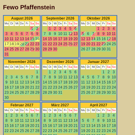
Fewo Pfaffenstein
August 2026
September 2026
Oktober 2026
Mo
Di
Mi
Do
Fr
Sa
So
Mo
Di
Mi
Do
Fr
Sa
So
Mo
Di
Mi
Do
Fr
Sa
So
1
2
1
2
3
4
5
6
1
2
3
4
3
4
5
6
7
8
9
7
8
9
10
11
12
13
5
6
7
8
9
10
11
10
11
12
13
14
15
16
14
15
16
17
18
19
20
12
13
14
15
16
17
18
17
18
19
20
21
22
23
21
22
23
24
25
26
27
19
20
21
22
23
24
25
24
25
26
27
28
29
30
28
29
30
26
27
28
29
30
31
31
November 2026
Dezember 2026
Januar 2027
Mo
Di
Mi
Do
Fr
Sa
So
Mo
Di
Mi
Do
Fr
Sa
So
Mo
Di
Mi
Do
Fr
Sa
So
1
1
2
3
4
5
6
1
2
3
2
3
4
5
6
7
8
7
8
9
10
11
12
13
4
5
6
7
8
9
10
9
10
11
12
13
14
15
14
15
16
17
18
19
20
11
12
13
14
15
16
17
16
17
18
19
20
21
22
21
22
23
24
25
26
27
18
19
20
21
22
23
24
23
24
25
26
27
28
29
28
29
30
31
25
26
27
28
29
30
31
30
Februar 2027
März 2027
April 2027
Mo
Di
Mi
Do
Fr
Sa
So
Mo
Di
Mi
Do
Fr
Sa
So
Mo
Di
Mi
Do
Fr
Sa
So
1
2
3
4
5
6
7
1
2
3
4
5
6
7
1
2
3
4
8
9
10
11
12
13
14
8
9
10
11
12
13
14
5
6
7
8
9
10
11
15
16
17
18
19
20
21
15
16
17
18
19
20
21
12
13
14
15
16
17
18
22
23
24
25
26
27
28
22
23
24
25
26
27
28
19
20
21
22
23
24
25