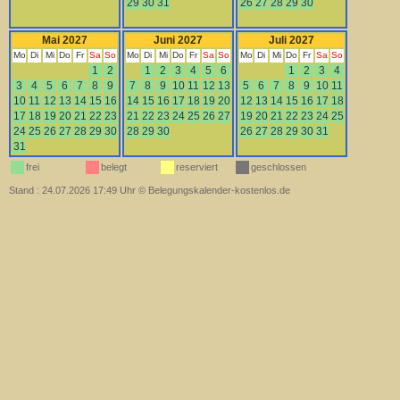
29
30
31
26
27
28
29
30
Mai 2027
Juni 2027
Juli 2027
Mo
Di
Mi
Do
Fr
Sa
So
Mo
Di
Mi
Do
Fr
Sa
So
Mo
Di
Mi
Do
Fr
Sa
So
1
2
1
2
3
4
5
6
1
2
3
4
3
4
5
6
7
8
9
7
8
9
10
11
12
13
5
6
7
8
9
10
11
10
11
12
13
14
15
16
14
15
16
17
18
19
20
12
13
14
15
16
17
18
17
18
19
20
21
22
23
21
22
23
24
25
26
27
19
20
21
22
23
24
25
24
25
26
27
28
29
30
28
29
30
26
27
28
29
30
31
31
frei
belegt
reserviert
geschlossen
Stand : 24.07.2026 17:49 Uhr
©
Belegungskalender-kostenlos.de