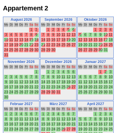
Appartement 2
August 2026
September 2026
Oktober 2026
Mo
Di
Mi
Do
Fr
Sa
So
Mo
Di
Mi
Do
Fr
Sa
So
Mo
Di
Mi
Do
Fr
Sa
So
1
2
1
2
3
4
5
6
1
2
3
4
3
4
5
6
7
8
9
7
8
9
10
11
12
13
5
6
7
8
9
10
11
10
11
12
13
14
15
16
14
15
16
17
18
19
20
12
13
14
15
16
17
18
17
18
19
20
21
22
23
21
22
23
24
25
26
27
19
20
21
22
23
24
25
24
25
26
27
28
29
30
28
29
30
26
27
28
29
30
31
31
November 2026
Dezember 2026
Januar 2027
Mo
Di
Mi
Do
Fr
Sa
So
Mo
Di
Mi
Do
Fr
Sa
So
Mo
Di
Mi
Do
Fr
Sa
So
1
1
2
3
4
5
6
1
2
3
2
3
4
5
6
7
8
7
8
9
10
11
12
13
4
5
6
7
8
9
10
9
10
11
12
13
14
15
14
15
16
17
18
19
20
11
12
13
14
15
16
17
16
17
18
19
20
21
22
21
22
23
24
25
26
27
18
19
20
21
22
23
24
23
24
25
26
27
28
29
28
29
30
31
25
26
27
28
29
30
31
30
Februar 2027
März 2027
April 2027
Mo
Di
Mi
Do
Fr
Sa
So
Mo
Di
Mi
Do
Fr
Sa
So
Mo
Di
Mi
Do
Fr
Sa
So
1
2
3
4
5
6
7
1
2
3
4
5
6
7
1
2
3
4
8
9
10
11
12
13
14
8
9
10
11
12
13
14
5
6
7
8
9
10
11
15
16
17
18
19
20
21
15
16
17
18
19
20
21
12
13
14
15
16
17
18
22
23
24
25
26
27
28
22
23
24
25
26
27
28
19
20
21
22
23
24
25