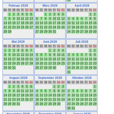
Februar 2028
März 2028
April 2028
Mo
Di
Mi
Do
Fr
Sa
So
Mo
Di
Mi
Do
Fr
Sa
So
Mo
Di
Mi
Do
Fr
Sa
So
1
2
3
4
5
6
1
2
3
4
5
1
2
7
8
9
10
11
12
13
6
7
8
9
10
11
12
3
4
5
6
7
8
9
14
15
16
17
18
19
20
13
14
15
16
17
18
19
10
11
12
13
14
15
16
21
22
23
24
25
26
27
20
21
22
23
24
25
26
17
18
19
20
21
22
23
28
29
27
28
29
30
31
24
25
26
27
28
29
30
Mai 2028
Juni 2028
Juli 2028
Mo
Di
Mi
Do
Fr
Sa
So
Mo
Di
Mi
Do
Fr
Sa
So
Mo
Di
Mi
Do
Fr
Sa
So
1
2
3
4
5
6
7
1
2
3
4
1
2
8
9
10
11
12
13
14
5
6
7
8
9
10
11
3
4
5
6
7
8
9
15
16
17
18
19
20
21
12
13
14
15
16
17
18
10
11
12
13
14
15
16
22
23
24
25
26
27
28
19
20
21
22
23
24
25
17
18
19
20
21
22
23
29
30
31
26
27
28
29
30
24
25
26
27
28
29
30
31
August 2028
September 2028
Oktober 2028
Mo
Di
Mi
Do
Fr
Sa
So
Mo
Di
Mi
Do
Fr
Sa
So
Mo
Di
Mi
Do
Fr
Sa
So
1
2
3
4
5
6
1
2
3
1
7
8
9
10
11
12
13
4
5
6
7
8
9
10
2
3
4
5
6
7
8
14
15
16
17
18
19
20
11
12
13
14
15
16
17
9
10
11
12
13
14
15
21
22
23
24
25
26
27
18
19
20
21
22
23
24
16
17
18
19
20
21
22
28
29
30
31
25
26
27
28
29
30
23
24
25
26
27
28
29
30
31