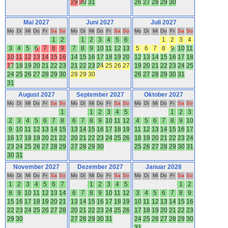
29
30
31
26
27
28
29
30
Mai 2027
Juni 2027
Juli 2027
Mo
Di
Mi
Do
Fr
Sa
So
Mo
Di
Mi
Do
Fr
Sa
So
Mo
Di
Mi
Do
Fr
Sa
So
1
2
1
2
3
4
5
6
1
2
3
4
3
4
5
6
7
8
9
7
8
9
10
11
12
13
5
6
7
8
9
10
11
10
11
12
13
14
15
16
14
15
16
17
18
19
20
12
13
14
15
16
17
18
17
18
19
20
21
22
23
21
22
23
24
25
26
27
19
20
21
22
23
24
25
24
25
26
27
28
29
30
28
29
30
26
27
28
29
30
31
31
August 2027
September 2027
Oktober 2027
Mo
Di
Mi
Do
Fr
Sa
So
Mo
Di
Mi
Do
Fr
Sa
So
Mo
Di
Mi
Do
Fr
Sa
So
1
1
2
3
4
5
1
2
3
2
3
4
5
6
7
8
6
7
8
9
10
11
12
4
5
6
7
8
9
10
9
10
11
12
13
14
15
13
14
15
16
17
18
19
11
12
13
14
15
16
17
16
17
18
19
20
21
22
20
21
22
23
24
25
26
18
19
20
21
22
23
24
23
24
25
26
27
28
29
27
28
29
30
25
26
27
28
29
30
31
30
31
November 2027
Dezember 2027
Januar 2028
Mo
Di
Mi
Do
Fr
Sa
So
Mo
Di
Mi
Do
Fr
Sa
So
Mo
Di
Mi
Do
Fr
Sa
So
1
2
3
4
5
6
7
1
2
3
4
5
1
2
8
9
10
11
12
13
14
6
7
8
9
10
11
12
3
4
5
6
7
8
9
15
16
17
18
19
20
21
13
14
15
16
17
18
19
10
11
12
13
14
15
16
22
23
24
25
26
27
28
20
21
22
23
24
25
26
17
18
19
20
21
22
23
29
30
27
28
29
30
31
24
25
26
27
28
29
30
31