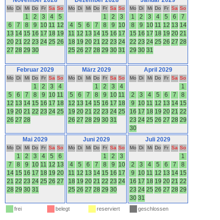
November 2028
Dezember 2028
Januar 2029
Mo
Di
Mi
Do
Fr
Sa
So
Mo
Di
Mi
Do
Fr
Sa
So
Mo
Di
Mi
Do
Fr
Sa
So
1
2
3
4
5
1
2
3
1
2
3
4
5
6
7
6
7
8
9
10
11
12
4
5
6
7
8
9
10
8
9
10
11
12
13
14
13
14
15
16
17
18
19
11
12
13
14
15
16
17
15
16
17
18
19
20
21
20
21
22
23
24
25
26
18
19
20
21
22
23
24
22
23
24
25
26
27
28
27
28
29
30
25
26
27
28
29
30
31
29
30
31
Februar 2029
März 2029
April 2029
Mo
Di
Mi
Do
Fr
Sa
So
Mo
Di
Mi
Do
Fr
Sa
So
Mo
Di
Mi
Do
Fr
Sa
So
1
2
3
4
1
2
3
4
1
5
6
7
8
9
10
11
5
6
7
8
9
10
11
2
3
4
5
6
7
8
12
13
14
15
16
17
18
12
13
14
15
16
17
18
9
10
11
12
13
14
15
19
20
21
22
23
24
25
19
20
21
22
23
24
25
16
17
18
19
20
21
22
26
27
28
26
27
28
29
30
31
23
24
25
26
27
28
29
30
Mai 2029
Juni 2029
Juli 2029
Mo
Di
Mi
Do
Fr
Sa
So
Mo
Di
Mi
Do
Fr
Sa
So
Mo
Di
Mi
Do
Fr
Sa
So
1
2
3
4
5
6
1
2
3
1
7
8
9
10
11
12
13
4
5
6
7
8
9
10
2
3
4
5
6
7
8
14
15
16
17
18
19
20
11
12
13
14
15
16
17
9
10
11
12
13
14
15
21
22
23
24
25
26
27
18
19
20
21
22
23
24
16
17
18
19
20
21
22
28
29
30
31
25
26
27
28
29
30
23
24
25
26
27
28
29
30
31
frei
belegt
reserviert
geschlossen